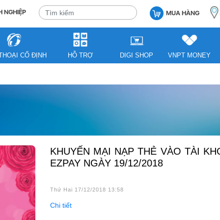
 NGHIỆP
MUA HÀNG
THOẠI CỐ ĐỊNH
HỖ TRỢ
DIGI SHOP
VNPT MONEY
KHUYẾN MẠI NẠP THẺ VÀO TÀI KHOẢN
EZPAY NGÀY 19/12/2018
Thứ Hai 17/12/2018 13:58
Chi tiết