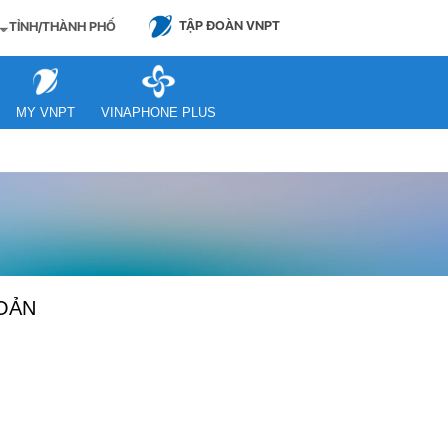
TẬP ĐOÀN VNPT
TỈNH/THÀNH PHỐ
MY VNPT
VINAPHONE PLUS