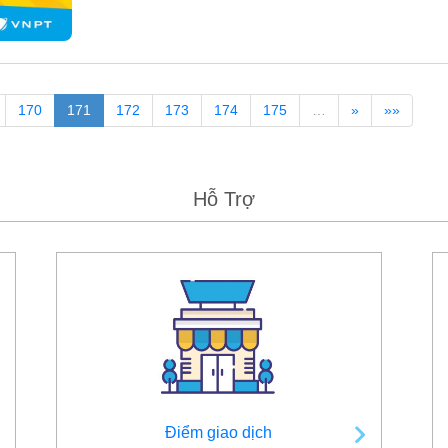
170
171
172
173
174
175
…
»
»»
Hỗ Trợ
Điểm giao dịch