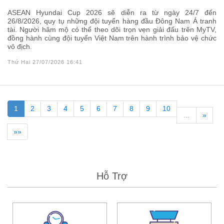
ASEAN Hyundai Cup 2026 sẽ diễn ra từ ngày 24/7 đến
26/8/2026, quy tụ những đội tuyển hàng đầu Đông Nam Á tranh
tài. Người hâm mộ có thể theo dõi trọn vẹn giải đấu trên MyTV,
đồng hành cùng đội tuyển Việt Nam trên hành trình bảo vệ chức
vô địch.
Thứ Hai 27/07/2026 16:41
1
2
3
4
5
6
7
8
9
10
…
»
»»
Hỗ Trợ