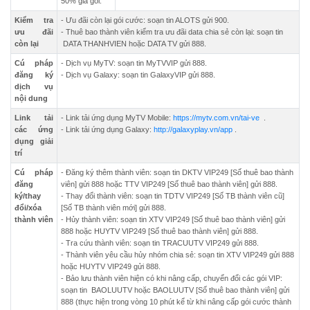
50% giá gói.
Kiểm tra
- Ưu đãi còn lại gói cước: soạn tin ALOTS gửi 900.
ưu đãi
- Thuê bao thành viên kiểm tra ưu đãi data chia sẻ còn lại: soạn tin
còn lại
DATA THANHVIEN hoặc DATA TV gửi 888.
Cú pháp
- Dịch vụ MyTV: soạn tin MyTVVIP gửi 888.
đăng ký
- Dịch vụ Galaxy: soạn tin GalaxyVIP gửi 888.
dịch vụ
nội dung
Link tải
- Link tải ứng dụng MyTV Mobile:
https://mytv.com.vn/tai-ve
.
các ứng
- Link tải ứng dụng Galaxy:
http://galaxyplay.vn/app
.
dụng giải
trí
Cú pháp
- Đăng ký thêm thành viên: soạn tin DKTV VIP249 [Số thuê bao thành
đăng
viên] gửi 888 hoặc TTV VIP249 [Số thuê bao thành viên] gửi 888.
ký/thay
- Thay đổi thành viên: soạn tin TDTV VIP249 [Số TB thành viên cũ]
đổi/xóa
[Số TB thành viên mới] gửi 888.
thành viên
- Hủy thành viên: soạn tin XTV VIP249 [Số thuê bao thành viên] gửi
888 hoặc HUYTV VIP249 [Số thuê bao thành viên] gửi 888.
- Tra cứu thành viên: soạn tin TRACUUTV VIP249 gửi 888.
- Thành viên yêu cầu hủy nhóm chia sẻ: soạn tin XTV VIP249 gửi 888
hoặc HUYTV VIP249 gửi 888.
- Bảo lưu thành viên hiện có khi nâng cấp, chuyển đổi các gói VIP:
soạn tin BAOLUUTV hoặc BAOLUUTV [Số thuê bao thành viên] gửi
888 (thực hiện trong vòng 10 phút kể từ khi nâng cấp gói cước thành