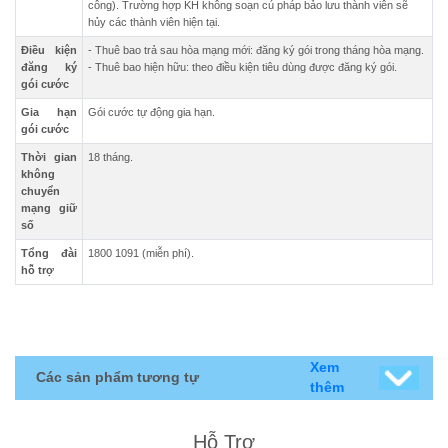
công). Trường hợp KH không soạn cú pháp bảo lưu thành viên sẽ
hủy các thành viên hiện tại.
Điều kiện
- Thuê bao trả sau hòa mạng mới: đăng ký gói trong tháng hòa mạng.
đăng ký
- Thuê bao hiện hữu: theo điều kiện tiêu dùng được đăng ký gói.
gói cước
Gia hạn
Gói cước tự động gia hạn.
gói cước
Thời gian
18 tháng.
không
chuyển
mạng giữ
số
Tổng đài
1800 1091 (miễn phí).
hỗ trợ
Xem
Các sản phẩm tương tự
thêm
Hỗ Trợ