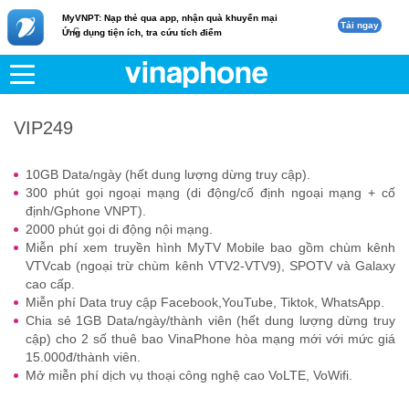
MyVNPT: Nạp thẻ qua app, nhận quà khuyến mại
Tải ngay
c
Ứng dụng tiện ích, tra cứu tích điểm
VNPT
Di động
VIP249
VIP249
10GB Data/ngày (hết dung lượng dừng truy cập).
300 phút gọi ngoại mạng (di động/cố định ngoại mạng + cố
định/Gphone VNPT).
2000 phút gọi di động nội mạng.
Miễn phí xem truyền hình MyTV Mobile bao gồm chùm kênh
VTVcab (ngoại trừ chùm kênh VTV2-VTV9), SPOTV và Galaxy
cao cấp.
Miễn phí Data truy cập Facebook,YouTube, Tiktok, WhatsApp.
Chia sẻ 1GB Data/ngày/thành viên (hết dung lượng dừng truy
cập) cho 2 số thuê bao VinaPhone hòa mạng mới với mức giá
15.000đ/thành viên.
Mở miễn phí dịch vụ thoại công nghệ cao VoLTE, VoWifi.