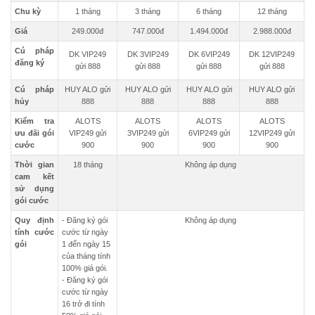
Chu kỳ
1 tháng
3 tháng
6 tháng
12 tháng
Giá
249.000đ
747.000đ
1.494.000đ
2.988.000đ
Cú pháp
DK VIP249
DK 3VIP249
DK 6VIP249
DK 12VIP249
đăng ký
gửi 888
gửi 888
gửi 888
gửi 888
Cú pháp
HUY ALO gửi
HUY ALO gửi
HUY ALO gửi
HUY ALO gửi
hủy
888
888
888
888
Kiểm tra
ALOTS
ALOTS
ALOTS
ALOTS
ưu đãi gói
VIP249 gửi
3VIP249 gửi
6VIP249 gửi
12VIP249 gửi
cước
900
900
900
900
Thời gian
18 tháng
Không áp dụng
cam kết
sử dụng
gói cước
Quy định
- Đăng ký gói
Không áp dụng
tính cước
cước từ ngày
gói
1 đến ngày 15
của tháng tính
100% giá gói.
- Đăng ký gói
cước từ ngày
16 trở đi tính