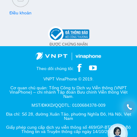
Điều khoản
ĐƯỢC CHỨNG NHẬN
Theo dõi chúng tôi:
VNPT VinaPhone © 2019.
Cơ quan chủ quản: Tổng Công ty Dịch vụ Viễn thông (VNPT
VinaPhone) – chi nhánh Tập đoàn Bưu chính Viễn thông Việt
Nam.
MST/ĐKKD/QQDTL: 0100684378-009
Địa chỉ: Số 28, đường Xuân Tảo, phường Nghĩa Đô, Hà Nội, Việt
Nam
Giấy phép cung cấp dịch vụ viễn thông số 469/GP-BTTTT do Bộ
Thông tin và Truyền thông cấp ngày 14/10/2016.