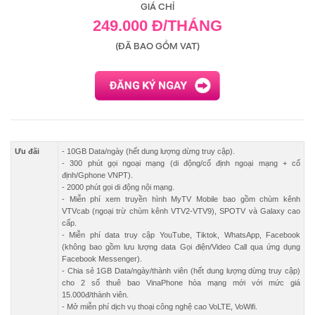
GIÁ CHỈ
249.000 Đ/THÁNG
(ĐÃ BAO GỒM VAT)
Ưu đãi
- 10GB Data/ngày (hết dung lượng dừng truy cập).
- 300 phút gọi ngoại mạng (di động/cố định ngoại mạng + cố
định/Gphone VNPT).
- 2000 phút gọi di động nội mạng.
- Miễn phí xem truyền hình MyTV Mobile bao gồm chùm kênh
VTVcab (ngoại trừ chùm kênh VTV2-VTV9), SPOTV và Galaxy cao
cấp.
- Miễn phí data truy cập YouTube, Tiktok, WhatsApp, Facebook
(không bao gồm lưu lượng data Gọi điện/Video Call qua ứng dụng
Facebook Messenger).
- Chia sẻ 1GB Data/ngày/thành viên (hết dung lượng dừng truy cập)
cho 2 số thuê bao VinaPhone hòa mạng mới với mức giá
15.000đ/thành viên.
- Mở miễn phí dịch vụ thoại công nghệ cao VoLTE, VoWifi.