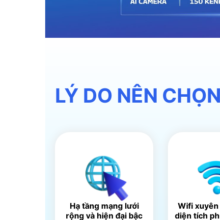
LÝ DO NÊN CHỌN
Hạ tầng mạng lưới
Wifi xuyên
rộng và hiện đại bậc
diện tích p