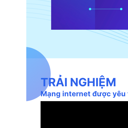
TRẢI NGHIỆM
Mạng internet được yêu 