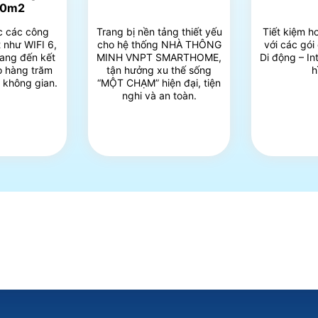
00m2
c các công
Trang bị nền tảng thiết yếu
Tiết kiệm h
 như WIFI 6,
cho hệ thống NHÀ THÔNG
với các gói
ang đến kết
MINH VNPT SMARTHOME,
Di động – In
ho hàng trăm
tận hưởng xu thế sống
h
i không gian.
“MỘT CHẠM” hiện đại, tiện
nghi và an toàn.