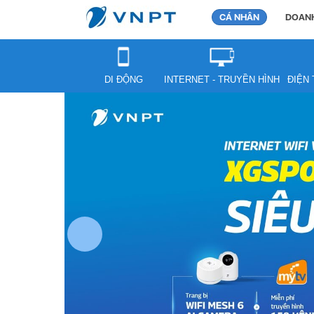
CÁ NHÂN
DOANH
DI ĐỘNG
INTERNET - TRUYỀN HÌNH
ĐIỆN 