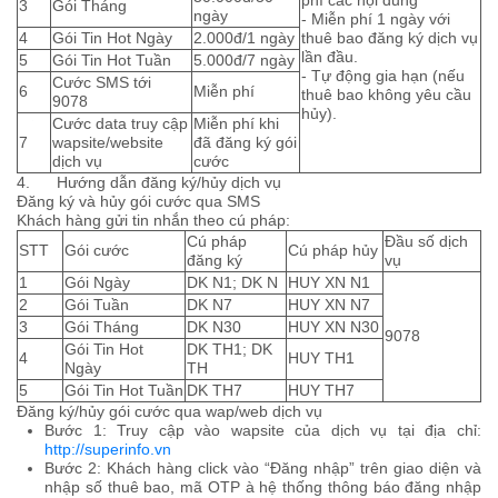
phí các nội dung
3
Gói Tháng
ngày
- Miễn phí 1 ngày với
4
Gói Tin Hot Ngày
2.000đ/1 ngày
thuê bao đăng ký dịch vụ
lần đầu.
5
Gói Tin Hot Tuần
5.000đ/7 ngày
- Tự động gia hạn (nếu
Cước SMS tới
6
Miễn phí
thuê bao không yêu cầu
9078
hủy).
Cước data truy cập
Miễn phí khi
7
wapsite/website
đã đăng ký gói
dịch vụ
cước
4. Hướng dẫn đăng ký/hủy dịch vụ
Đăng ký và hủy gói cước qua SMS
Khách hàng gửi tin nhắn theo cú pháp:
Cú pháp
Đầu số dịch
STT
Gói cước
Cú pháp hủy
đăng ký
vụ
1
Gói Ngày
DK N1; DK N
HUY XN N1
2
Gói Tuần
DK N7
HUY XN N7
3
Gói Tháng
DK N30
HUY XN N30
9078
Gói Tin Hot
DK TH1; DK
4
HUY TH1
Ngày
TH
5
Gói Tin Hot Tuần
DK TH7
HUY TH7
Đăng ký/hủy gói cước qua wap/web dịch vụ
Bước 1: Truy cập vào wapsite của dịch vụ tại địa chỉ:
http://superinfo.vn
Bước 2: Khách hàng click vào “Đăng nhập” trên giao diện và
nhập số thuê bao, mã OTP à hệ thống thông báo đăng nhập