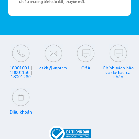
Nhiều chương trình ưu đãi, khuyến mãi.
18001091
|
cskh@vnpt.vn
Q&A
Chính sách bảo
18001166
|
vệ dữ liệu cá
18001260
nhân
Điều khoản