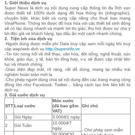
1. Giới thiệu dịch vụ
Super News là dịch vụ nội dung cung cấp thông tin đa lĩnh vực
được thiết kế 100% dưới dạng đồ họa thông tin (infographic),
chuyên biệt, khác biệt và cung cấp riêng cho thuê bao mạng
VinaPhone. Thông tin được đồ họa hóa với các thiết kế sinh động
sẽ có tác dụng nhanh và mạnh tới thị giác, thu hút được sự chú ý
tới độc giả và khách hàng, tạo dấu ấn một cách nhanh chóng.
2. Tiện ích của dịch vụ
-Người dùng được miễn phí Data truy cập xem mỗi ngày khi truy
cập wap/web dịch vụ
http://superinfo.vn
-Tin tức nóng hổi về thể thao, văn hóa, đời sống, nghệ thuật, sức
khỏe, giáo dục, y tế, bản tin tổng hợp, v.v, sẽ được cập nhật liên
tục và nhanh chóng.
-Giao diện đẹp mắt, rõ ràng, rất dễ dùng, mang lại nhiều trải
nghiệm hoàn toàn mới lạ.
-Cho phép người dùng chia sẻ nội dung đến các trang mạng cộng
đồng lớn như Facebook, Twitter… bằng cách tạo link liên kết từ
dịch vụ.
3. Giá cước dịch vụ
Mức cước
STT
Loại cước
(đã bao gồm
Ghi chú
VAT)
1
Gói Ngày
3.000đ/1 ngày
10.000đ/7
2
Gói Tuần
ngày
- Cho phép xem miễn
30.000đ/30