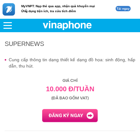
MyVNPT: Nạp thẻ qua app, nhận quà khuyến mại
Tải ngay
c
Ứng dụng tiện ích, tra cứu tích điểm
VNPT
Di động
SUPERNEWS
SUPERNEWS
Cung cấp thông tin dạng thiết kế dạng đồ họa: sinh động, hấp
dẫn, thu hút.
GIÁ CHỈ
10.000 Đ/TUẦN
(ĐÃ BAO GỒM VAT)