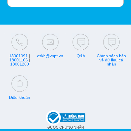
18001091
|
cskh@vnpt.vn
Q&A
Chính sách bảo
18001166
|
vệ dữ liệu cá
18001260
nhân
Điều khoản
ĐƯỢC CHỨNG NHẬN