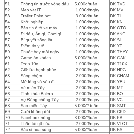
51
Thông tin trước vòng đấu
5.000đ/tuần
DK TVD
52
Mẹo vặt IT
1.000đ/ngày
DK MV
53
Trailer Phim hot
3.000đ/tuần
DK TL
54
Khởi nghiệp
1.000đ/ngày
DK KN
55
Bản tin ô tô xe máy
1.000đ/ngày
DK OTO
56
Đi đâu, Ăn gì, Chơi gì
1.000đ/ngày
DK ANC
57
Bí quyết sống lâu
1.000đ/ngày
DK SL
58
Điểm tin y tế
1.000đ/ngày
DK YT
59
Thuốc hay mỗi ngày
1.000đ/ngày
DK THAY
60
Game ăn khách
5.000đ/tuần
DK GAK
61
Teen 10x
1.000đ/ngày
DK T10X
62
Giữ lửa hạnh phúc
2.000đ/ngày
DK HPG
63
Sống chậm
2.000đ/ngày
DK CHAM
64
Mở lòng và yêu đi!
2.000đ/ngày
DK YEU
65
Về miền Tây
2.000đ/ngày
DK MT
66
Tình khúc Bolero
2.000đ/ngày
DK BO
67
Vợ Đông chồng Tây
2.000đ/ngày
DK VC
68
Sao miền Tây
5.000đ/ tuần
DK SMT
69
Cười không dứt
2.000đ/ngày
DK CKD
70
Facebook nóng
3.000đ/tuần
DK FB
71
Thần tài gõ cửa
2.000đ/ngày
DK VLOT
72
Bác sĩ hoa súng
5.000đ/tuần
DK BS