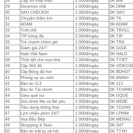
28
Cặp số may mắn
2.000đ/ngày
DK MM
29
Doremon chế
1.000đ/ngày
DK DRM
30
SAO CHECKIN
1.000đ/ngày
DK SAO
31
Chuyện thầm kín
1.000đ/ngày
DK TK
32
ADAM
1.000đ/ngày
DK ADAM
33
Troll chế
1.000đ/ngày
DK TROLL
34
TIP bóng đá
2.000đ/ngày
DK TIP
35
Trà chanh chém gió
1.000đ/ngày
DK TRA
36
Giảm giá 24/7
1.000đ/ngày
DK GGIA
37
Halo Việt Nam
2.000đ/ngày
DK HALO
38
Thời tiết cho mọi nhà
1.000đ/ngày
DK TTIET
39
Clip 360 độ
2.000đ/ngày
DK VIDEO3
40
Clip Bóng đá hot
2.000đ/ngày
DK BDHOT
41
Phóng sự an ninh
1.000đ/ngày
DK ANINH
42
Bản tin 113
1.000đ/ngày
DK 113
43
Bản tin Tài chính
1.000đ/ngày
DK TCHINH
44
Gieo quẻ vui
2.000đ/ngày
DK GQUE
45
Sức khỏe Mẹ và Bé yêu
2.000đ/ngày
DK MEBE
46
Tiêu dùng thông thái
1.000đ/ngày
DK TDUNG
47
Lịch chiếu phim 24/7
1.000đ/ngày
DK LPHIM
48
Vua Đầu Bếp
2.000đ/ngày
DK MENAU
49
Shopping 4 Teen
1.000đ/ngày
DK S4T
50
Bản tin trật tự xã hội
1.000đ/ngày
DK TTXH