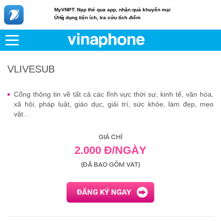
MyVNPT: Nạp thẻ qua app, nhận quà khuyến mại
c
Ứng dụng tiện ích, tra cứu tích điểm
VNPT
Di động
VLIVESUB
VLIVESUB
Cổng thông tin về tất cả các lĩnh vực thời sự, kinh tế, văn hóa,
xã hội, pháp luật, giáo dục, giải trí, sức khỏe, làm đẹp, mẹo
vặt...
GIÁ CHỈ
2.000 Đ/NGÀY
(ĐÃ BAO GỒM VAT)