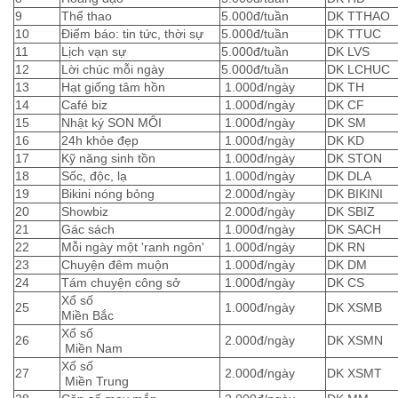
9
Thể thao
5.000đ/tuần
DK TTHAO
10
Điểm báo: tin tức, thời sự
5.000đ/tuần
DK TTUC
11
Lịch vạn sự
5.000đ/tuần
DK LVS
12
Lời chúc mỗi ngày
5.000đ/tuần
DK LCHUC
13
Hạt giống tâm hồn
1.000đ/ngày
DK TH
14
Café biz
1.000đ/ngày
DK CF
15
Nhật ký SON MÔI
1.000đ/ngày
DK SM
16
24h khỏe đẹp
1.000đ/ngày
DK KD
17
Kỹ năng sinh tồn
1.000đ/ngày
DK STON
18
Sốc, độc, lạ
1.000đ/ngày
DK DLA
19
Bikini nóng bỏng
2.000đ/ngày
DK BIKINI
20
Showbiz
2.000đ/ngày
DK SBIZ
21
Gác sách
1.000đ/ngày
DK SACH
22
Mỗi ngày một 'ranh ngôn'
1.000đ/ngày
DK RN
23
Chuyện đêm muộn
1.000đ/ngày
DK DM
24
Tám chuyện công sở
1.000đ/ngày
DK CS
Xổ số
25
1.000đ/ngày
DK XSMB
Miền Bắc
Xổ số
26
2.000đ/ngày
DK XSMN
Miền Nam
Xổ số
27
2.000đ/ngày
DK XSMT
Miền Trung