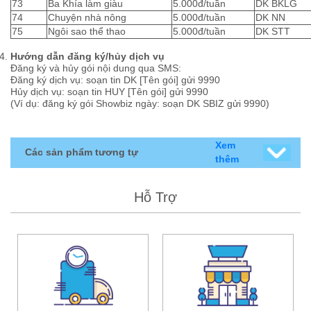
73
Ba Khía làm giàu
5.000đ/tuần
DK BKLG
74
Chuyện nhà nông
5.000đ/tuần
DK NN
75
Ngôi sao thể thao
5.000đ/tuần
DK STT
Hướng dẫn đăng ký/hủy dịch vụ
Đăng ký và hủy gói nội dung qua SMS:
Đăng ký dịch vụ: soạn tin DK [Tên gói] gửi 9990
Hủy dịch vụ: soạn tin HUY [Tên gói] gửi 9990
(Ví dụ: đăng ký gói Showbiz ngày: soạn DK SBIZ gửi 9990)
Xem
Các sản phẩm tương tự
thêm
Hỗ Trợ