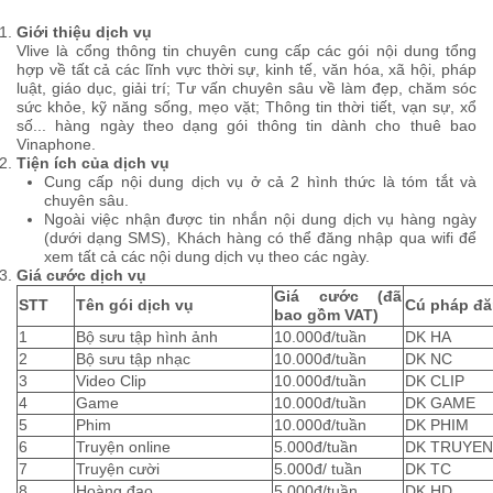
Giới thiệu dịch vụ
Vlive là cổng thông tin chuyên cung cấp các gói nội dung tổng
hợp về tất cả các lĩnh vực thời sự, kinh tế, văn hóa, xã hội, pháp
luật, giáo dục, giải trí; Tư vấn chuyên sâu về làm đẹp, chăm sóc
sức khỏe, kỹ năng sống, mẹo vặt; Thông tin thời tiết, vạn sự, xổ
số... hàng ngày theo dạng gói thông tin dành cho thuê bao
Vinaphone.
Tiện ích của dịch vụ
Cung cấp nội dung dịch vụ ở cả 2 hình thức là tóm tắt và
chuyên sâu.
Ngoài việc nhận được tin nhắn nội dung dịch vụ hàng ngày
(dưới dạng SMS), Khách hàng có thể đăng nhập qua wifi để
xem tất cả các nội dung dịch vụ theo các ngày.
Giá cước dịch vụ
Giá cước (đã
STT
Tên gói dịch vụ
Cú pháp đă
bao gồm VAT)
1
Bộ sưu tập hình ảnh
10.000đ/tuần
DK HA
2
Bộ sưu tập nhạc
10.000đ/tuần
DK NC
3
Video Clip
10.000đ/tuần
DK CLIP
4
Game
10.000đ/tuần
DK GAME
5
Phim
10.000đ/tuần
DK PHIM
6
Truyện online
5.000đ/tuần
DK TRUYEN
7
Truyện cười
5.000đ/ tuần
DK TC
8
Hoàng đạo
5.000đ/tuần
DK HD