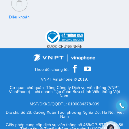
Điều khoản
ĐƯỢC CHỨNG NHẬN
Theo dõi chúng tôi:
VNPT VinaPhone © 2019.
Cơ quan chủ quản: Tổng Công ty Dịch vụ Viễn thông (VNPT
VinaPhone) – chi nhánh Tập đoàn Bưu chính Viễn thông Việt
Nam.
MST/ĐKKD/QQDTL: 0100684378-009
Địa chỉ: Số 28, đường Xuân Tảo, phường Nghĩa Đô, Hà Nội, Việt
Nam
Giấy phép cung cấp dịch vụ viễn thông số 469/GP-BTTTT do Bộ
Thông tin và Truyền thông cấp ngày 14/10/2016.