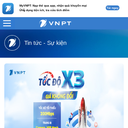
MyVNPT: Nạp thẻ qua app, nhận quà khuyến mại
Tải ngay
c
Ứng dụng tiện ích, tra cứu tích điểm
VNPT
Tư vấn
Tin tức - Sự kiện