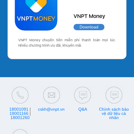
VNPT Money
Download
VNPT Money chuyển tiền miễn phí thanh toán mọi lúc.
Nhiều chương trình ưu đãi, khuyến mãi.
18001091
|
cskh@vnpt.vn
Q&A
Chính sách bảo
18001166
|
vệ dữ liệu cá
18001260
nhân