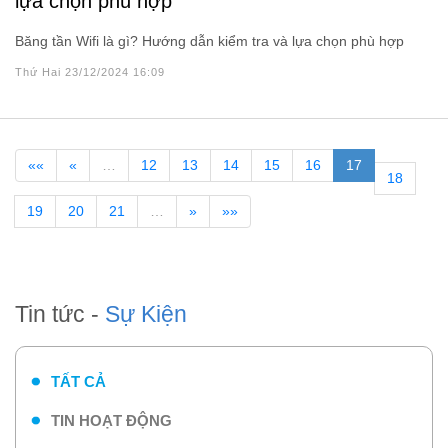
lựa chọn phù hợp
Băng tần Wifi là gì? Hướng dẫn kiểm tra và lựa chọn phù hợp
Thứ Hai 23/12/2024 16:09
««
«
…
12
13
14
15
16
17
18
19
20
21
…
»
»»
Tin tức -
Sự Kiện
TẤT CẢ
TIN HOẠT ĐỘNG