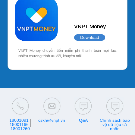
VNPT Money
Download
VNPT Money chuyển tiền miễn phí thanh toán mọi lúc.
Nhiều chương trình ưu đãi, khuyến mãi.
18001091
|
cskh@vnpt.vn
Q&A
Chính sách bảo
18001166
|
vệ dữ liệu cá
18001260
nhân