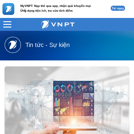
MyVNPT: Nạp thẻ qua app, nhận quà khuyến mại
Tải ngay
c
Ứng dụng tiện ích, tra cứu tích điểm
VNPT
Tư vấn
Tin tức - Sự kiện