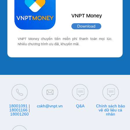
VNPT Money
Download
VNPT Money chuyển tiền miễn phí thanh toán mọi lúc.
Nhiều chương trình ưu đãi, khuyến mãi.
18001091
|
cskh@vnpt.vn
Q&A
Chính sách bảo
18001166
|
vệ dữ liệu cá
18001260
nhân