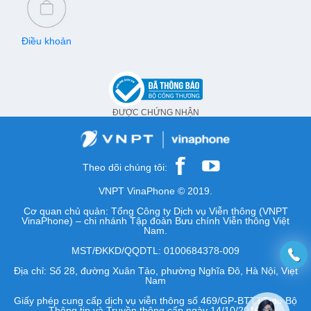
Điều khoản
ĐƯỢC CHỨNG NHẬN
Theo dõi chúng tôi:
VNPT VinaPhone © 2019.
Cơ quan chủ quản: Tổng Công ty Dịch vụ Viễn thông (VNPT
VinaPhone) – chi nhánh Tập đoàn Bưu chính Viễn thông Việt
Nam.
MST/ĐKKD/QQDTL: 0100684378-009
Địa chỉ: Số 28, đường Xuân Tảo, phường Nghĩa Đô, Hà Nội, Việt
Nam
Giấy phép cung cấp dịch vụ viễn thông số 469/GP-BTTTT do Bộ
Thông tin và Truyền thông cấp ngày 14/10/2016.