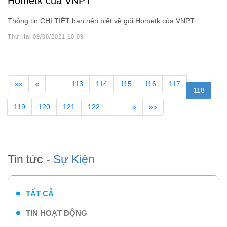
Hometk của VNPT
Thông tin CHI TIẾT bạn nên biết về gói Hometk của VNPT
Thứ Hai 09/08/2021 10:09
««
«
…
113
114
115
116
117
118
119
120
121
122
…
»
»»
Tin tức -
Sự Kiện
TẤT CẢ
TIN HOẠT ĐỘNG