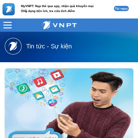
MyVNPT: Nạp thẻ qua app, nhận quà khuyến mại
Tải ngay
c
Ứng dụng tiện ích, tra cứu tích điểm
VNPT
Tư vấn
Tin tức - Sự kiện