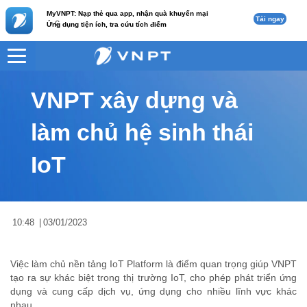
MyVNPT: Nạp thẻ qua app, nhận quà khuyến mại
Tải ngay
c
Ứng dụng tiện ích, tra cứu tích điểm
VNPT
Tư vấn
Nội dung tin
VNPT xây dựng và
làm chủ hệ sinh thái
IoT
10:48
|
03/01/2023
Việc làm chủ nền tảng IoT Platform là điểm quan trọng giúp VNPT
tạo ra sự khác biệt trong thị trường IoT, cho phép phát triển ứng
dụng và cung cấp dịch vụ, ứng dụng cho nhiều lĩnh vực khác
nhau...