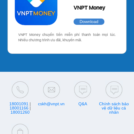
VNPT Money
Download
VNPT Money chuyển tiền miễn phí thanh toán mọi lúc.
Nhiều chương trình ưu đãi, khuyến mãi.
18001091
|
cskh@vnpt.vn
Q&A
Chính sách bảo
18001166
|
vệ dữ liệu cá
18001260
nhân