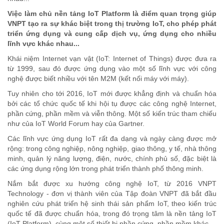
Việc làm chủ nền tảng IoT Platform là điểm quan trọng giúp
VNPT tạo ra sự khác biệt trong thị trường IoT, cho phép phát
triển ứng dụng và cung cấp dịch vụ, ứng dụng cho nhiều
lĩnh vực khác nhau...
Khái niệm Internet vạn vật (IoT: Internet of Things) được đưa ra
từ 1999, sau đó được ứng dụng vào một số lĩnh vực với công
nghệ được biết nhiều với tên M2M (kết nối máy với máy).
Tuy nhiên cho tới 2016, IoT mới được khẳng định và chuẩn hóa
bởi các tổ chức quốc tế khi hội tụ được các công nghệ Internet,
phần cứng, phần mềm và viễn thông. Một số kiến trúc tham chiếu
như của IoT World Forum hay của Gartner.
Các lĩnh vực ứng dụng IoT rất đa dạng và ngày càng được mở
rộng: trong công nghiệp, nông nghiệp, giao thông, y tế, nhà thông
minh, quản lý năng lượng, điện, nước, chính phủ số, đặc biệt là
các ứng dụng rộng lớn trong phát triển thành phố thông minh.
Nắm bắt được xu hướng công nghệ IoT, từ 2016 VNPT
Technology - đơn vị thành viên của Tập đoàn VNPT đã bắt đầu
nghiên cứu phát triển hệ sinh thái sản phẩm IoT, theo kiến trúc
quốc tế đã được chuẩn hóa, trong đó trọng tâm là nền tảng IoT
(IoT Platform), cùng một số thiết bị phần cứng, phần mềm khác.