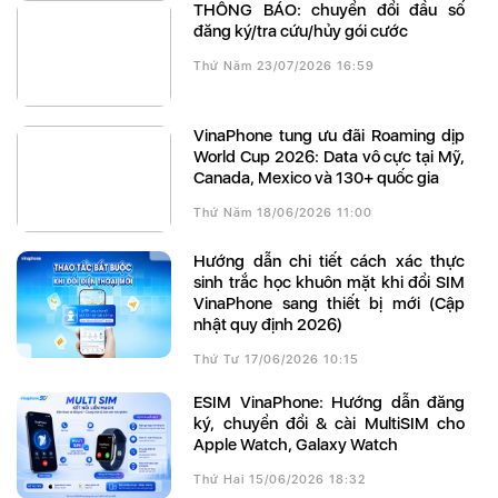
THÔNG BÁO: chuyển đổi đầu số
đăng ký/tra cứu/hủy gói cước
Thứ Năm 23/07/2026 16:59
VinaPhone tung ưu đãi Roaming dịp
World Cup 2026: Data vô cực tại Mỹ,
Canada, Mexico và 130+ quốc gia
Thứ Năm 18/06/2026 11:00
Hướng dẫn chi tiết cách xác thực
sinh trắc học khuôn mặt khi đổi SIM
VinaPhone sang thiết bị mới (Cập
nhật quy định 2026)
Thứ Tư 17/06/2026 10:15
eSIM VinaPhone: Hướng dẫn đăng
ký, chuyển đổi & cài MultiSIM cho
Apple Watch, Galaxy Watch
Thứ Hai 15/06/2026 18:32