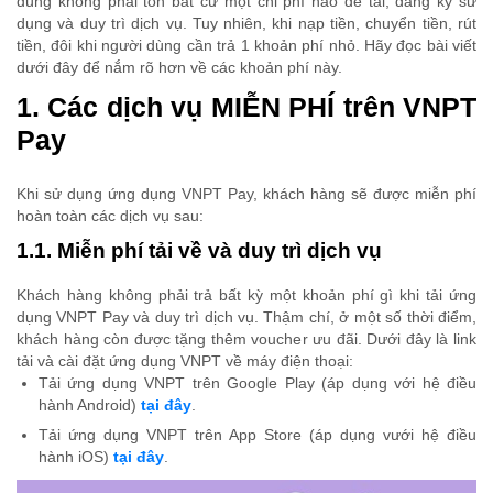
dùng không phải tốn bất cứ một chi phí nào để tải, đăng ký sử
dụng và duy trì dịch vụ. Tuy nhiên, khi nạp tiền, chuyển tiền, rút
tiền, đôi khi người dùng cần trả 1 khoản phí nhỏ. Hãy đọc bài viết
dưới đây để nắm rõ hơn về các khoản phí này.
1. Các dịch vụ MIỄN PHÍ trên VNPT
Pay
Khi sử dụng ứng dụng VNPT Pay, khách hàng sẽ được miễn phí
hoàn toàn các dịch vụ sau:
1.1. Miễn phí tải về và duy trì dịch vụ
Khách hàng không phải trả bất kỳ một khoản phí gì khi tải ứng
dụng VNPT Pay và duy trì dịch vụ. Thậm chí, ở một số thời điểm,
khách hàng còn được tặng thêm voucher ưu đãi. Dưới đây là link
tải và cài đặt ứng dụng VNPT về máy điện thoại:
Tải ứng dụng VNPT trên Google Play (áp dụng với hệ điều
hành Android)
tại đây
.
Tải ứng dụng VNPT trên App Store (áp dụng vưới hệ điều
hành iOS)
tại đây
.