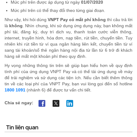
Mức phí trên được áp dụng từ ngày
01/07/2020
Mức phí trên có thể thay đổi theo từng giai đoạn.
Như vậy, khi hỏi dùng
VNPT Pay có mất phí không
thì câu trả lời
là
không
. Nhìn chung, khi sử dụng ứng dụng này, bạn không mất
phí tải, đăng ký, duy trì dịch vụ, thanh toán cước viễn thông,
internet, truyền hình, hóa đơn, nạp tiền, rút tiền, chuyển tiền. Tuy
nhiên khi rút tiền từ ví qua ngân hàng liên kết, chuyển tiền từ ví
sang tài khoản/số thẻ ngân hàng nội địa từ lần từ 6 trở đi khách
hàng sẽ mất một khoản phí theo quy định.
Hy vọng những thông tin trên sẽ giúp bạn hiểu hơn về quy định
tính phí của ứng dụng VNPT Pay và có thể tải ứng dụng về máy
để trải nghiệm và sử dụng các tiện ích. Nếu cần biết thêm thông
tin về các loại phí của VNPT Pay, bạn vui lòng gọi đến số hotline
1800 1091
(nhánh 6) để được tư vấn chi tiết.
Chia sẻ ngay:
Tin liên quan