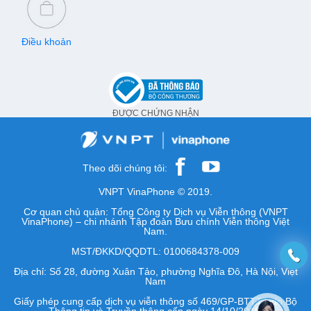
Điều khoản
ĐƯỢC CHỨNG NHẬN
Theo dõi chúng tôi:
VNPT VinaPhone © 2019.
Cơ quan chủ quản: Tổng Công ty Dịch vụ Viễn thông (VNPT
VinaPhone) – chi nhánh Tập đoàn Bưu chính Viễn thông Việt
Nam.
MST/ĐKKD/QQDTL: 0100684378-009
Địa chỉ: Số 28, đường Xuân Tảo, phường Nghĩa Đô, Hà Nội, Việt
Nam
Giấy phép cung cấp dịch vụ viễn thông số 469/GP-BTTTT do Bộ
Thông tin và Truyền thông cấp ngày 14/10/2016.