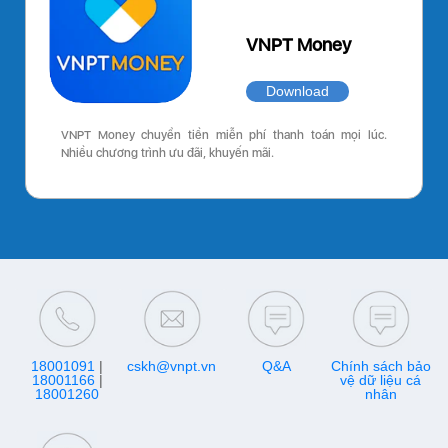
VNPT Money
Download
VNPT Money chuyển tiền miễn phí thanh toán mọi lúc.
Nhiều chương trình ưu đãi, khuyến mãi.
18001091
|
cskh@vnpt.vn
Q&A
Chính sách bảo
18001166
|
vệ dữ liệu cá
18001260
nhân