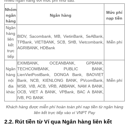
nhiều ngân hàng với mức phí như sau:
Nhóm
Mức phí
ngân
Ngân hàng
nạp tiền
hàng
Ngân
hàng
BIDV, Sacombank, MB, VietinBank, SeABank,
liên
TPBank, VIETBANK, SCB, SHB, Vietcombank,
Miễn phí
kết
AGRIBANK, HDBank
trực
tiếp
EXIMBANK, OCEANBANK, GPBANK,
Ngân
TECHCOMBANK, PUBLIC BANK,
hàng
LienVietPostBank, DONGA Bank, BAOVIET
nội
Bank, NCB, KIENLONG BANK, PVcomBank,
Miễn phí
địa
MSB, VIB, ACB, VRB, ABBANK, NAM A BANK,
khác
OCB, VIET A BANK, VPBank, BAC A BANK,
IVB, PG BANK
Khách hàng được miễn phí hoàn toàn phí nạp tiền từ ngân hàng
liên kết trực tiếp vào ví VNPT Pay
2.2. Rút tiền từ Ví qua Ngân hàng liên kết