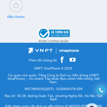
Điều khoản
ĐƯỢC CHỨNG NHẬN
Theo dõi chúng tôi:
VNPT VinaPhone © 2019.
Cơ quan chủ quản: Tổng Công ty Dịch vụ Viễn thông (VNPT
VinaPhone) – chi nhánh Tập đoàn Bưu chính Viễn thông Việt
Nam.
MST/ĐKKD/QQDTL: 0100684378-009
Địa chỉ: Số 28, đường Xuân Tảo, phường Nghĩa Đô, Hà Nội, Việt
Nam
Giấy phép cung cấp dịch vụ viễn thông số 469/GP-BTTTT do Bộ