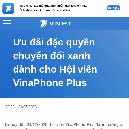
MyVNPT: Nạp thẻ qua app, nhận quà khuyến mại
Tải ngay
c
Ứng dụng tiện ích, tra cứu tích điểm
VNPT
Tư vấn
Nội dung tin
Ưu đãi đặc quyền
chuyển đổi xanh
dành cho Hội viên
VinaPhone Plus
22:22
|
21/07/2025
Từ nay đến 31/12/2025, hội viên VinaPhone Plus được hưởng ưu