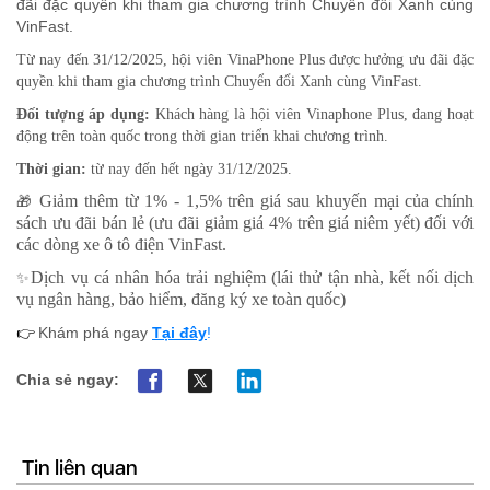
đãi đặc quyền khi tham gia chương trình Chuyển đổi Xanh cùng
VinFast.
T
ừ nay đến 31/12/2025, hội
viên VinaPhone Plus
được hưởng ưu đãi đặc
quyền khi tham
gia chương trình
Chuyển đổi Xanh cùng
VinFast.
Đối tượng
áp dụng
:
Khách hàng là hội viên Vinaphone Plus, đang hoạt
động trên toàn quốc trong thời gian triển khai chương trình.
Thời gian:
từ nay đến hết ngày 31/12/2025.
Giảm thêm từ 1%
-
1,5% trên giá sau khuyến mại của chính
🎁
sách ưu đãi bán lẻ (ưu đãi giảm giá 4% trên giá niêm yết) đối với
các dòng xe ô tô điện Vin
F
ast.
Dịch vụ cá nhân hóa trải nghiệm (
l
ái thử tận nhà, kết nối dịch
✨
vụ ngân hàng, bảo hiểm, đăng ký xe toàn quốc)
Khám phá ngay
T
ại đây
!
👉
Chia sẻ ngay:
Tin liên quan