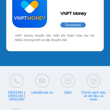
VNPT Money
Download
VNPT Money chuyển tiền miễn phí thanh toán mọi lúc.
Nhiều chương trình ưu đãi, khuyến mãi.
18001091
|
cskh@vnpt.vn
Q&A
Chính sách bảo
18001166
|
vệ dữ liệu cá
18001260
nhân