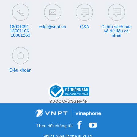
18001091
|
cskh@vnpt.vn
Q&A
Chính sách bảo
18001166
|
vệ dữ liệu cá
18001260
nhân
Điều khoản
ĐƯỢC CHỨNG NHẬN
Theo dõi chúng tôi:
VNPT VinaPhone © 2019.