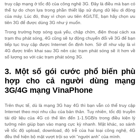
truy cập mạng ở tốc độ của công nghệ 3G. Đây là điều mà bạn có
thể tự do chọn lựa trong phần thiết lập sử dụng dữ liệu di động
của máy. Lúc đó, thay vì chọn ưu tiên 4G/LTE, bạn hãy chọn ưu
tiên 3G để được dùng 3G như ý muốn.
Trong trường hợp sóng quá yếu, chập chờn, điện thoại cách xa
trạm thu phát sóng, 4G cũng sẽ tự động chuyển đổi về 3G để bạn
tiếp tục truy cập được Internet ổn định hơn. Sở dĩ như vậy là vì
4G được triển khai sau 3G nên các trạm phát sóng sẽ ít hơn về
số lượng so với các trạm phát sóng 3G.
3. Một số gói cước phổ biến phù
hợp cho cả người dùng mạng
3G/4G mạng VinaPhone
Trên thực tế, dù là mạng 3G hay 4G thì bạn vẫn có thể truy cập
Internet theo mọi nhu cầu của bản thân. Tuy nhiên, tốc độ truyền
tải dữ liệu của 4G có thể lên đến 1-1.5GB/s trong điều kiện lý
tưởng nên giúp bạn vào mạng cực kỳ nhanh. Mặt khác, so sánh
về tốc độ upload, download, độ trễ của hai loại công nghệ, 4G
đều thể hiện bộ mặt vượt trội so với “người anh” của mình.