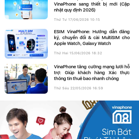
VinaPhone sang thiết bị mới (Cập
nhật quy định 2026)
Thứ Tư 17/06/2026 10:15
eSIM VinaPhone: Hướng dẫn đăng
ký, chuyển đổi & cài MultiSIM cho
Apple Watch, Galaxy Watch
Thứ Hai 15/06/2026 18:32
VinaPhone tăng cường mạng lưới hỗ
trợ: Giúp khách hàng Xác thực
thông tin thuê bao nhanh chóng
Thứ Sáu 22/05/2026 16:59