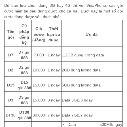
Dù bạn lựa chọn dùng 3G hay 4G thì với VinaPhone, các gói
cước hiện tại đều dùng được cho cả hai. Dưới đây là một số gói
cước đang được yêu thích nhất.
Cú
Giá
Thời
Tên
pháp
cước
hạn sử
Ưu đãi
gói
đăng
(đồng)
dụng
ký
D7
gửi
D7
7.000
1 ngày
1,2GB dung lượng data
888
D2
gửi
D2
10.000
1 ngày
2GB dung lượng data
888
D15
D15
15.000
1 ngày
5GB dung lượng data
gửi
888
D3
gửi
D3
15.000
3 ngày
Data 3GB/3 ngày
888
DT30
DT30
30.000
7 ngày
Data 7GB/7 ngày
gửi
888
Data 500MB/ngày