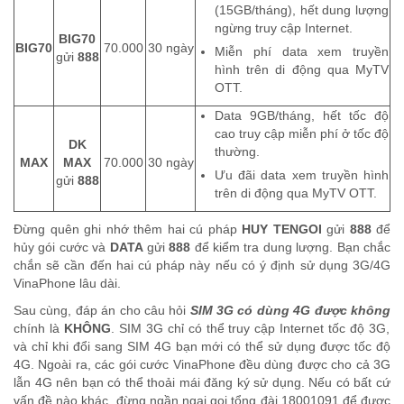
(15GB/tháng), hết dung lượng
ngừng truy cập Internet.
BIG70
BIG70
70.000
30 ngày
Miễn phí data xem truyền
gửi
888
hình trên di động qua MyTV
OTT.
Data 9GB/tháng, hết tốc độ
cao truy cập miễn phí ở tốc độ
DK
thường.
MAX
MAX
70.000
30 ngày
Ưu đãi data xem truyền hình
gửi
888
trên di động qua MyTV OTT.
Đừng quên ghi nhớ thêm hai cú pháp
HUY TENGOI
gửi
888
để
hủy gói cước và
DATA
gửi
888
để kiểm tra dung lượng. Bạn chắc
chắn sẽ cần đến hai cú pháp này nếu có ý định sử dụng 3G/4G
VinaPhone lâu dài.
Sau cùng, đáp án cho câu hỏi
SIM 3G có dùng 4G được không
chính là
KHÔNG
. SIM 3G chỉ có thể truy cập Internet tốc độ 3G,
và chỉ khi đổi sang SIM 4G bạn mới có thể sử dụng được tốc độ
4G. Ngoài ra, các gói cước VinaPhone đều dùng được cho cả 3G
lẫn 4G nên bạn có thể thoải mái đăng ký sử dụng. Nếu có bất cứ
vấn đề nào khác, đừng ngần ngại gọi tổng đài 18001091 để được