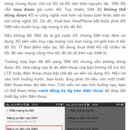
dùng chung được cho cả 3G và 4G nên trên nguyên tắc, SIM 3G
vẫn
mua được
gói cước 4G. Tuy nhiên, SIM 3G
không thể
dùng được
4G vì công nghệ mới hơn và hoàn toàn khác biệt so
với công nghệ 3G. Do đó, thuê bao VinaPhone bắt buộc phải đổi
SIM nếu muốn truy cập mạng ở tốc độ 4G.
Nếu không đổi SIM, dù là gói cước 4G nhưng SIM mặc định sử
dụng 3G nên việc truy cập mạng của bạn cũng chỉ giới hạn ở tốc
độ 3G. Ở thời điểm hiện tại, 3G đang thua thiệt 4G rất nhiều về
tốc độ vào mạng cũng như tốc độ tải về trên các thiết bị.
Trường hợp bạn đã đổi sang SIM 4G nhưng vẫn không dùng
được 4G, khả năng cao là do điện thoại của bạn không hỗ trợ 4G
LTE hoặc điện thoại chưa bật chế độ ưu tiên sử dụng 4G. Nếu rơi
vào tình huống trước, bạn buộc lòng phải chi tiêu cho một chiếc
điện thoại khác tân tiến hơn. Còn nếu rơi vào tình huống sau, bạn
có thể
tham khảo
cách đăng ký 4g trên điện thoại
để thay đổi
thiết lập trên điện thoại.