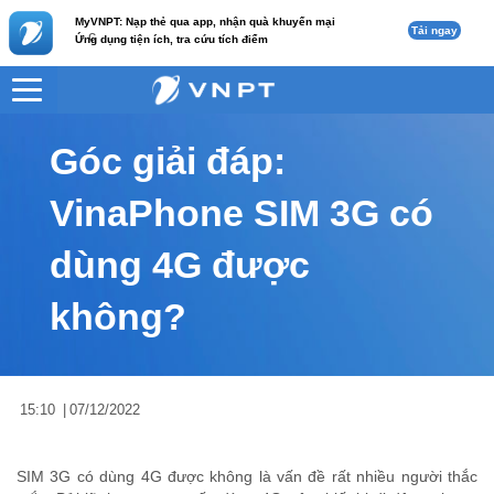
MyVNPT: Nạp thẻ qua app, nhận quà khuyến mại
Tải ngay
c
Ứng dụng tiện ích, tra cứu tích điểm
VNPT
Tư vấn
Nội dung tin
Góc giải đáp:
VinaPhone SIM 3G có
dùng 4G được
không?
15:10
|
07/12/2022
SIM 3G có dùng 4G được không là vấn đề rất nhiều người thắc