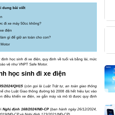
i dung bài viết
ện
ược đi xe máy 50cc không?
 xe điện
 làm gì để giữ an toàn cho con?
 Motor
 định học sinh đi xe điện, quy định về tuổi và bằng lái, mức
p bảo vệ như VNPT Safe Motor.
nh học sinh đi xe điện
35/2024/QH15
(
còn gọi là Luật Trật tự, an toàn giao thông
 thế cho Luật Giao thông đường bộ 2008 đã hết hiệu lực vào
iện điều khiển xe điện, xe gắn máy và mô tô được quy định
ởi
Nghị định 168/2024/NĐ-CP
(
ban hành ngày 26/12/2024,
0/2019/NĐ-CP và Nghị định 123/2021/NĐ-CP
).