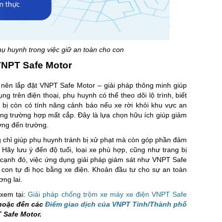
ụ huynh trong việc giữ an toàn cho con
VNPT Safe Motor
 nên lắp đặt VNPT Safe Motor – giải pháp thông minh giúp
ng trên điện thoại, phụ huynh có thể theo dõi lộ trình, biết
 bị còn có tính năng cảnh báo nếu xe rời khỏi khu vực an
rong trường hợp mất cắp. Đây là lựa chọn hữu ích giúp giảm
ường đến trường.
ng chỉ giúp phụ huynh tránh bị xử phạt mà còn góp phần đảm
 Hãy lưu ý đến độ tuổi, loại xe phù hợp, cũng như trang bị
n cạnh đó, việc ứng dụng giải pháp giám sát như VNPT Safe
con tự đi học bằng xe điện. Khoản đầu tư cho sự an toàn
ơng lai.
 xem tại:
Giải pháp chống trộm xe máy xe điện VNPT Safe
 hoặc đến các
Điểm giao dịch của VNPT Tỉnh/Thành phố
 Safe Motor.