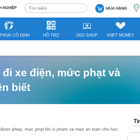
 NGHIỆP
MUA HÀNG
THOẠI CỐ ĐỊNH
HỖ TRỢ
DIGI SHOP
VNPT MONEY
 đi xe điện, mức phạt và
n biết
Ti
ổi được phép, mức phạt khi vi phạm và mẹo an toàn cho học