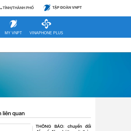
TẬP ĐOÀN VNPT
TỈNH/THÀNH PHỐ
MY VNPT
VINAPHONE PLUS
n liên quan
THÔNG BÁO: chuyển đổi