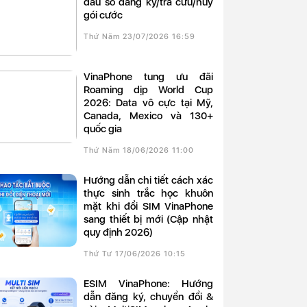
đầu số đăng ký/tra cứu/hủy
gói cước
Thứ Năm 23/07/2026 16:59
VinaPhone tung ưu đãi
Roaming dịp World Cup
2026: Data vô cực tại Mỹ,
Canada, Mexico và 130+
quốc gia
Thứ Năm 18/06/2026 11:00
Hướng dẫn chi tiết cách xác
thực sinh trắc học khuôn
mặt khi đổi SIM VinaPhone
sang thiết bị mới (Cập nhật
quy định 2026)
Thứ Tư 17/06/2026 10:15
eSIM VinaPhone: Hướng
dẫn đăng ký, chuyển đổi &