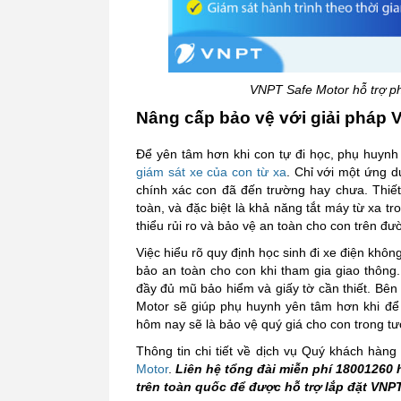
VNPT Safe Motor hỗ trợ ph
Nâng cấp bảo vệ với giải pháp 
Để yên tâm hơn khi con tự đi học, phụ huynh
giám sát xe của con từ xa
. Chỉ với một ứng dụ
chính xác con đã đến trường hay chưa. Thiết
toàn, và đặc biệt là khả năng tắt máy từ xa t
thiểu rủi ro và bảo vệ an toàn cho con trên đ
Việc hiểu rõ quy định học sinh đi xe điện khô
bảo an toàn cho con khi tham gia giao thông.
đầy đủ mũ bảo hiểm và giấy tờ cần thiết. Bê
Motor sẽ giúp phụ huynh yên tâm hơn khi để 
hôm nay sẽ là bảo vệ quý giá cho con trong tư
Thông tin chi tiết về dịch vụ Quý khách hàng
Motor
.
Liên hệ tổng đài miễn phí 18001260
trên toàn quốc để được hỗ trợ lắp đặt VNPT