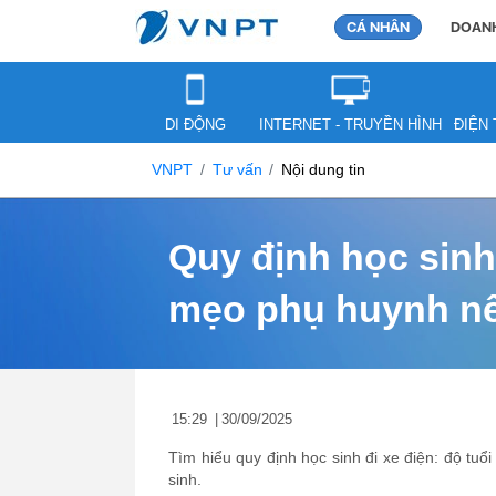
CÁ NHÂN
DOANH
DI ĐỘNG
INTERNET - TRUYỀN HÌNH
ĐIỆN 
VNPT
Tư vấn
Nội dung tin
Quy định học sinh
mẹo phụ huynh nê
15:29
|
30/09/2025
Tìm hiểu quy định học sinh đi xe điện: độ tu
sinh.