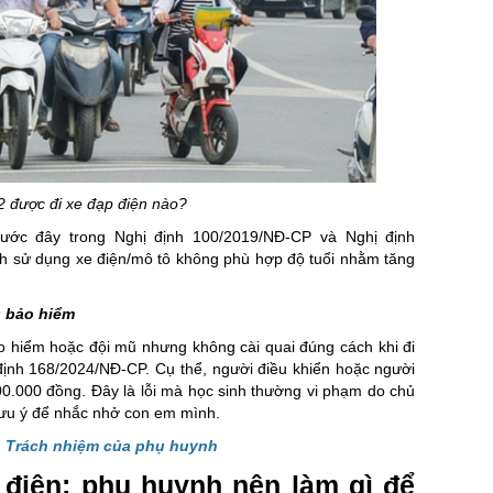
2 được đi xe đạp điện nào?
ước đây trong Nghị định 100/2019/NĐ-CP và Nghị định
inh sử dụng xe điện/mô tô không phù hợp độ tuổi nhằm tăng
ũ bảo hiểm
o hiểm hoặc đội mũ nhưng không cài quai đúng cách khi đi
 định 168/2024/NĐ-CP. Cụ thể, người điều khiển hoặc người
00.000 đồng. Đây là lỗi mà học sinh thường vi phạm do chủ
 lưu ý để nhắc nhở con em mình.
: Trách nhiệm của phụ huynh
 điện: phụ huynh nên làm gì để