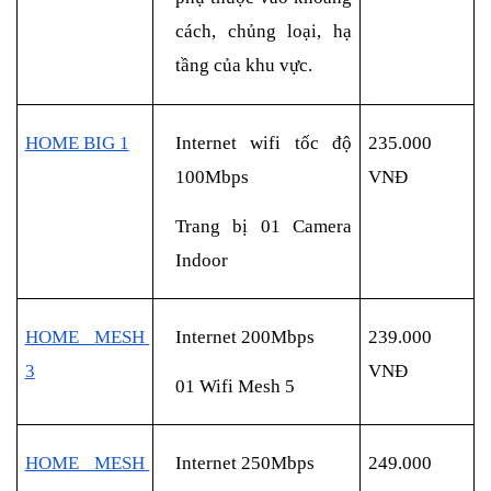
cách, chủng loại, hạ 
tầng của khu vực.
HOME BIG 1
Internet wifi tốc độ 
235.000 
100Mbps
VNĐ
Trang bị 01 Camera 
Indoor
HOME MESH 
Internet 200Mbps
239.000 
3
VNĐ
01 Wifi Mesh 5
HOME MESH 
Internet 250Mbps
249.000 