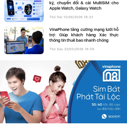
ký, chuyển đổi & cài MultiSIM cho
Apple Watch, Galaxy Watch
Thứ Hai 15/06/2026 18:32
VinaPhone tăng cường mạng lưới hỗ
trợ: Giúp khách hàng Xác thực
thông tin thuê bao nhanh chóng
Thứ Sáu 22/05/2026 16:59