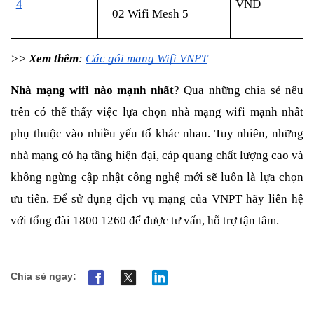
4
VNĐ
02 Wifi Mesh 5
>>
 Xem thêm
: 
Các gói mạng Wifi VNPT
Nhà mạng wifi nào mạnh nhất
? Qua những chia sẻ nêu 
trên có thể thấy việc lựa chọn nhà mạng wifi mạnh nhất 
phụ thuộc vào nhiều yếu tố khác nhau. Tuy nhiên, những 
nhà mạng có hạ tầng hiện đại, cáp quang chất lượng cao và 
không ngừng cập nhật công nghệ mới sẽ luôn là lựa chọn 
ưu tiên. Để sử dụng dịch vụ mạng của VNPT hãy liên hệ 
với tổng đài 1800 1260 để được tư vấn, hỗ trợ tận tâm.
Chia sẻ ngay: