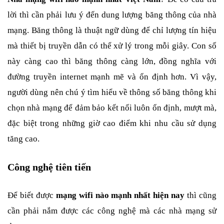
lời thì cần phải lưu ý đến dung lượng băng thông của nhà 
mạng. Băng thông là thuật ngữ dùng để chỉ lượng tín hiệu 
mà thiết bị truyền dẫn có thể xử lý trong mỗi giây. Con số 
này càng cao thì băng thông càng lớn, đồng nghĩa với 
đường truyền internet mạnh mẽ và ổn định hơn. Vì vậy, 
người dùng nên chú ý tìm hiểu về thông số băng thông khi 
chọn nhà mạng để đảm bảo kết nối luôn ổn định, mượt mà, 
đặc biệt trong những giờ cao điểm khi nhu cầu sử dụng 
tăng cao.
Công nghệ tiên tiến
Để biết được 
mạng wifi nào mạnh nhất hiện nay
 thì cũng 
cần phải nắm được các công nghệ mà các nhà mạng sử 