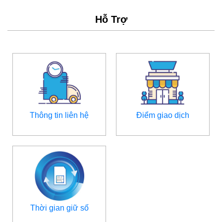
Hỗ Trợ
Thông tin liên hệ
Điểm giao dịch
Thời gian giữ số