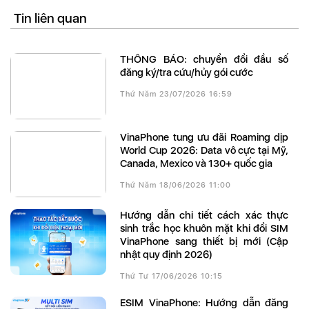
Tin liên quan
THÔNG BÁO: chuyển đổi đầu số
đăng ký/tra cứu/hủy gói cước
Thứ Năm 23/07/2026 16:59
VinaPhone tung ưu đãi Roaming dịp
World Cup 2026: Data vô cực tại Mỹ,
Canada, Mexico và 130+ quốc gia
Thứ Năm 18/06/2026 11:00
Hướng dẫn chi tiết cách xác thực
sinh trắc học khuôn mặt khi đổi SIM
VinaPhone sang thiết bị mới (Cập
nhật quy định 2026)
Thứ Tư 17/06/2026 10:15
eSIM VinaPhone: Hướng dẫn đăng