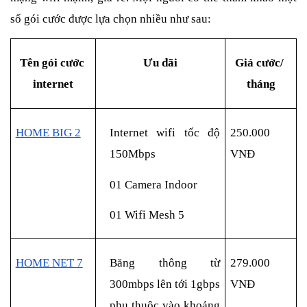
số gói cước được lựa chọn nhiều như sau:
Tên gói cước 
Ưu đãi
Giá cước/ 
internet
tháng
HOME BIG 2
Internet wifi tốc độ 
250.000 
150Mbps
VNĐ
01 Camera Indoor
01 Wifi Mesh 5 
HOME NET 7
Băng thông từ 
279.000 
300mbps lên tới 1gbps 
VNĐ
phụ thuộc vào khoảng 