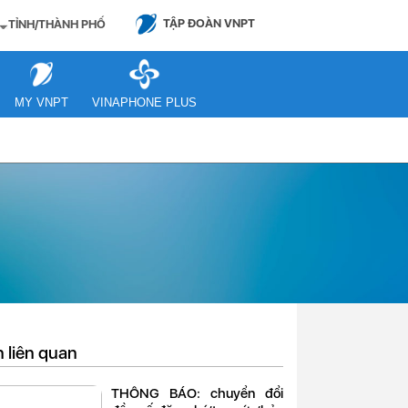
TẬP ĐOÀN VNPT
TỈNH/THÀNH PHỐ
MY VNPT
VINAPHONE PLUS
n liên quan
THÔNG BÁO: chuyển đổi