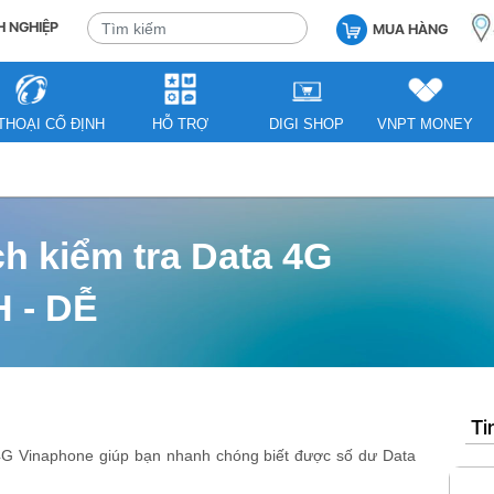
 NGHIỆP
MUA HÀNG
THOẠI CỐ ĐỊNH
HỖ TRỢ
DIGI SHOP
VNPT MONEY
h kiểm tra Data 4G
 - DỄ
Ti
 4G Vinaphone giúp bạn nhanh chóng biết được số dư Data