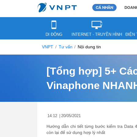
CÁ NHÂN
DOANH
DI ĐỘNG
INTERNET - TRUYỀN HÌNH
ĐIỆN 
VNPT
Tư vấn
Nội dung tin
[Tổng hợp] 5+ Các
Vinaphone NHANH
14:12
|
20/05/2021
Hướng dẫn chi tiết từng bước kiểm tra Data
còn lại để sử dụng hợp lý nhất