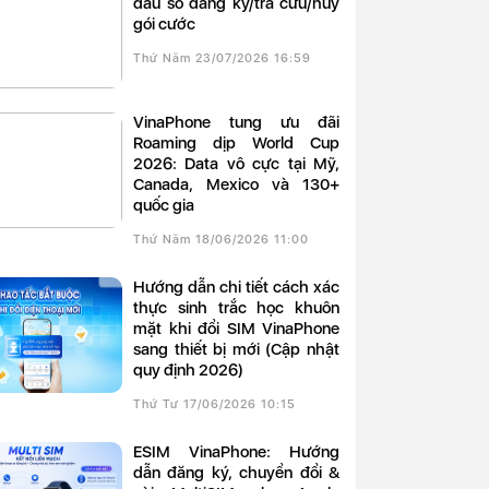
đầu số đăng ký/tra cứu/hủy
gói cước
Thứ Năm 23/07/2026 16:59
VinaPhone tung ưu đãi
Roaming dịp World Cup
2026: Data vô cực tại Mỹ,
Canada, Mexico và 130+
quốc gia
Thứ Năm 18/06/2026 11:00
Hướng dẫn chi tiết cách xác
thực sinh trắc học khuôn
mặt khi đổi SIM VinaPhone
sang thiết bị mới (Cập nhật
quy định 2026)
Thứ Tư 17/06/2026 10:15
eSIM VinaPhone: Hướng
dẫn đăng ký, chuyển đổi &