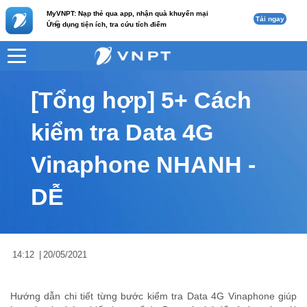
MyVNPT: Nạp thẻ qua app, nhận quà khuyến mại
Tải ngay
c
Ứng dụng tiện ích, tra cứu tích điểm
VNPT
Tư vấn
Nội dung tin
[Tổng hợp] 5+ Cách
kiểm tra Data 4G
Vinaphone NHANH -
DỄ
14:12
|
20/05/2021
Hướng dẫn chi tiết từng bước kiểm tra Data 4G Vinaphone giúp