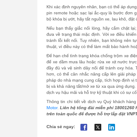
Khi xác định nguyên nhân, bạn có thể áp dụng m
pin remote hoặc sạc lại ắc-quy là bước đơn 
bộ khóa bị ướt, hãy tắt nguồn xe, lau khô, đặt 
Nếu bạn thấy giắc nối lỏng, hãy cắm chặt lại
đưa về trạng thái mặc định. Với xe điều khi
tránh lỗi kết nối. Tuy nhiên, bạn không nên 
thuật, vì điều này có thể làm mất bảo hành ho
Để hạn chế tình trạng khóa chống trộm xe đi
để xe dầm mưa lâu hoặc rửa xe xịt nước trực 
đầy đủ và vệ sinh dây nối để tránh oxy hóa.
hơn, có thể cân nhắc nâng cấp lên giải pháp
pháp do nhà mạng cung cấp, tích hợp định vị t
bị và khả năng tắt/mở xe từ xa qua ứng dụng.
dịch vụ hậu mãi và hỗ trợ kỹ thuật khi có sự c
Thông tin chi tiết về dịch vụ Quý khách hàn
Motor
.
Liên hệ tổng đài miễn phí 18001260
trên toàn quốc để được hỗ trợ lắp đặt VNPT
Chia sẻ ngay: