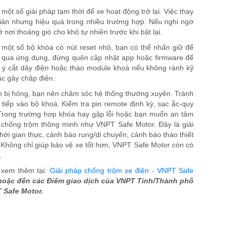
ột số giải pháp tạm thời để xe hoạt động trở lại. Việc thay
giản nhưng hiệu quả trong nhiều trường hợp. Nếu nghi ngờ
ở nơi thoáng gió cho khô tự nhiên trước khi bật lại.
; một số bộ khóa có nút reset nhỏ, bạn có thể nhấn giữ để
ển qua ứng dụng, đừng quên cập nhật app hoặc firmware để
tự ý cắt dây điện hoặc tháo module khoá nếu không rành kỹ
ặc gây chập điện.
ện bị hỏng, bạn nên chăm sóc hệ thống thường xuyên. Tránh
tiếp vào bộ khoá. Kiểm tra pin remote định kỳ, sạc ắc-quy
 Trong trường hợp khóa hay gặp lỗi hoặc bạn muốn an tâm
 chống trộm thông minh như VNPT Safe Motor. Đây là giải
hời gian thực, cảnh báo rung/di chuyển, cảnh báo tháo thiết
 Không chỉ giúp bảo vệ xe tốt hơn, VNPT Safe Motor còn có
ố.
g xem thêm tại:
Giải pháp chống trộm xe điện - VNPT Safe
 hoặc đến các Điểm giao dịch của VNPT Tỉnh/Thành phố
 Safe Motor.