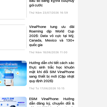
đầu số đăng ký/tra cứu/hủy
gói cước
Thứ Năm 23/07/2026 16:59
VinaPhone tung ưu đãi
Roaming dịp World Cup
2026: Data vô cực tại Mỹ,
Canada, Mexico và 130+
quốc gia
Thứ Năm 18/06/2026 11:00
Hướng dẫn chi tiết cách xác
thực sinh trắc học khuôn
mặt khi đổi SIM VinaPhone
sang thiết bị mới (Cập nhật
quy định 2026)
Thứ Tư 17/06/2026 10:15
eSIM VinaPhone: Hướng
dẫn đăng ký, chuyển đổi &