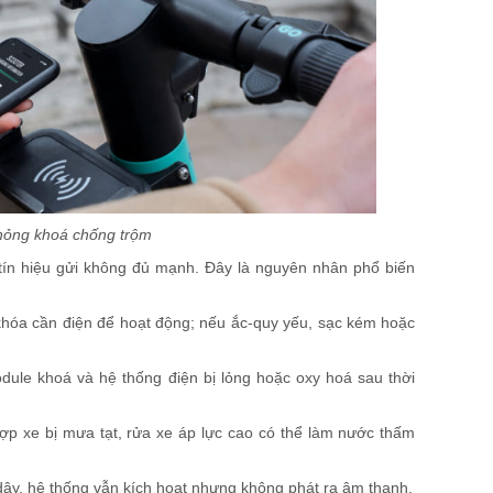
hỏng khoá chống trộm
 tín hiệu gửi không đủ mạnh. Đây là nguyên nhân phổ biến
hóa cần điện để hoạt động; nếu ắc-quy yếu, sạc kém hoặc
odule khoá và hệ thống điện bị lỏng hoặc oxy hoá sau thời
p xe bị mưa tạt, rửa xe áp lực cao có thể làm nước thấm
 dây, hệ thống vẫn kích hoạt nhưng không phát ra âm thanh.