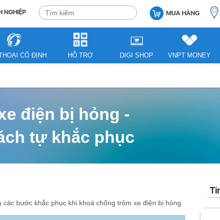
 NGHIỆP
MUA HÀNG
THOẠI CỐ ĐỊNH
HỖ TRỢ
DIGI SHOP
VNPT MONEY
e điện bị hỏng -
ách tự khắc phục
Ti
 các bước khắc phục khi khoá chống trộm xe điện bị hỏng.