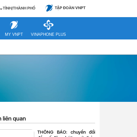
TẬP ĐOÀN VNPT
TỈNH/THÀNH PHỐ
MY VNPT
VINAPHONE PLUS
n liên quan
THÔNG BÁO: chuyển đổi