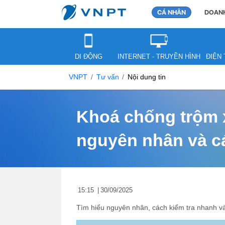
CÁ NHÂN
DOANH
DI ĐỘNG
INTERNET - TRUYỀN HÌNH
ĐIỆN 
VNPT
Tư vấn
Nội dung tin
Khoá chống trộm x
nguyên nhân và c
15:15
|
30/09/2025
Tìm hiểu nguyên nhân, cách kiểm tra nhanh và