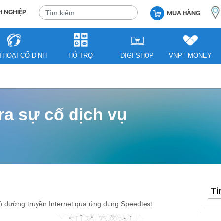
 NGHIỆP
MUA HÀNG
THOẠI CỐ ĐỊNH
HỖ TRỢ
DIGI SHOP
VNPT MONEY
a sự cố dịch vụ
Ti
độ đường truyền Internet qua ứng dụng Speedtest.