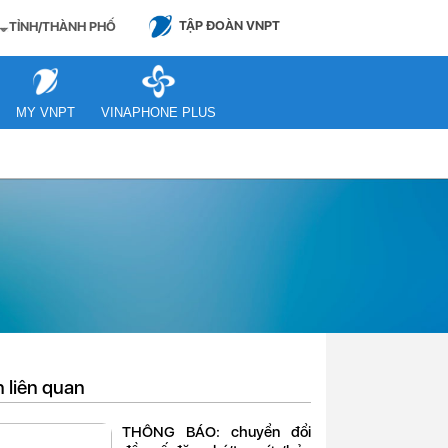
TẬP ĐOÀN VNPT
TỈNH/THÀNH PHỐ
MY VNPT
VINAPHONE PLUS
n liên quan
THÔNG BÁO: chuyển đổi