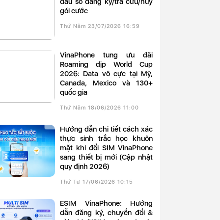
đầu số đăng ký/tra cứu/hủy
gói cước
Thứ Năm 23/07/2026 16:59
VinaPhone tung ưu đãi
Roaming dịp World Cup
2026: Data vô cực tại Mỹ,
Canada, Mexico và 130+
quốc gia
Thứ Năm 18/06/2026 11:00
Hướng dẫn chi tiết cách xác
thực sinh trắc học khuôn
mặt khi đổi SIM VinaPhone
sang thiết bị mới (Cập nhật
quy định 2026)
Thứ Tư 17/06/2026 10:15
eSIM VinaPhone: Hướng
dẫn đăng ký, chuyển đổi &