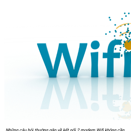
Những câu hỏi thường gặp về kết nối 2 modem Wifi không cần 