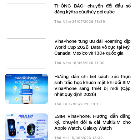
THÔNG BÁO: chuyển đổi đầu số
đăng ký/tra cứu/hủy gói cước
Thứ Năm 23/07/2026 16:59
VinaPhone tung ưu đãi Roaming dịp
World Cup 2026: Data vô cực tại Mỹ,
Canada, Mexico và 130+ quốc gia
Thứ Năm 18/06/2026 11:00
Hướng dẫn chi tiết cách xác thực
sinh trắc học khuôn mặt khi đổi SIM
VinaPhone sang thiết bị mới (Cập
nhật quy định 2026)
Thứ Tư 17/06/2026 10:15
eSIM VinaPhone: Hướng dẫn đăng
ký, chuyển đổi & cài MultiSIM cho
Apple Watch, Galaxy Watch
Thứ Hai 15/06/2026 18:32