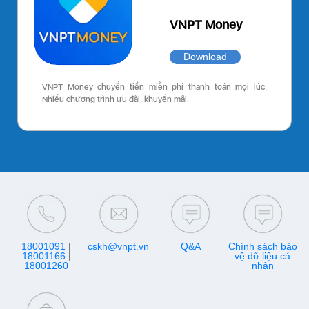
VNPT Money
Download
VNPT Money chuyển tiền miễn phí thanh toán mọi lúc.
Nhiều chương trình ưu đãi, khuyến mãi.
18001091
|
cskh@vnpt.vn
Q&A
Chính sách bảo
18001166
|
vệ dữ liệu cá
18001260
nhân