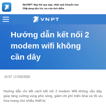
MyVNPT: Nạp thẻ qua app, nhận quà khuyến mại
c
Ứng dụng tiện ích, tra cứu tích điểm
VNPT
Tư vấn
Nội dung tin
Hướng dẫn kết nối 2
modem wifi không
cần dây
15:57
|
17/02/2025
Hướng dẫn chi tiết cách kết nối 2 modem Wifi không cần dây,
giúp tăng cường vùng phủ sóng, giảm chi phí triển khai và tối ưu
hóa mạng cho nhiều thiết bị.