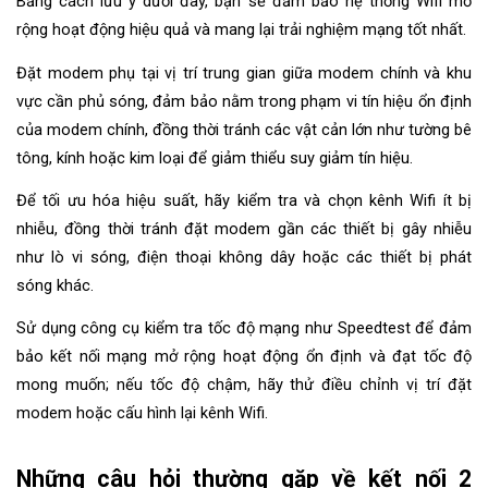
Bằng cách lưu ý dưới đây, bạn sẽ đảm bảo hệ thống Wifi mở 
rộng hoạt động hiệu quả và mang lại trải nghiệm mạng tốt nhất.
Đặt modem phụ tại vị trí trung gian giữa modem chính và khu 
vực cần phủ sóng, đảm bảo nằm trong phạm vi tín hiệu ổn định 
của modem chính, đồng thời tránh các vật cản lớn như tường bê 
tông, kính hoặc kim loại để giảm thiểu suy giảm tín hiệu.
Để tối ưu hóa hiệu suất, hãy kiểm tra và chọn kênh Wifi ít bị 
nhiễu, đồng thời tránh đặt modem gần các thiết bị gây nhiễu 
như lò vi sóng, điện thoại không dây hoặc các thiết bị phát 
sóng khác.
Sử dụng công cụ kiểm tra tốc độ mạng như Speedtest để đảm 
bảo kết nối mạng mở rộng hoạt động ổn định và đạt tốc độ 
mong muốn; nếu tốc độ chậm, hãy thử điều chỉnh vị trí đặt 
modem hoặc cấu hình lại kênh Wifi.
Những câu hỏi thường gặp về kết nối 2 