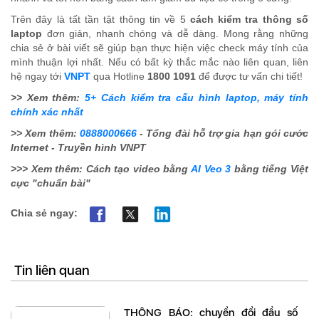
Trên đây là tất tần tật thông tin về 5
cách kiểm tra thông số
laptop
đơn giản, nhanh chóng và dễ dàng. Mong rằng những
chia sẻ ở bài viết sẽ giúp bạn thực hiện việc check máy tính của
mình thuận lợi nhất. Nếu có bất kỳ thắc mắc nào liên quan, liên
hệ ngay tới
VNPT
qua Hotline
1800 1091
để được tư vấn chi tiết!
>> Xem thêm:
5+ Cách kiểm tra cấu hình laptop, máy tính
chính xác nhất
>> Xem thêm:
0888000666
- Tổng đài hỗ trợ gia hạn gói cước
Internet - Truyền hình VNPT
>>> Xem thêm: Cách tạo video bằng
AI Veo 3
bằng tiếng Việt
cực "chuẩn bài"
Chia sẻ ngay:
Tin liên quan
THÔNG BÁO: chuyển đổi đầu số