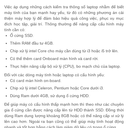
Việc áp dụng những cách kiểm tra thông số laptop nhằm để biết
máy tính của bạn mạnh hay yếu, từ đó có những phương án cải
thiện máy hợp lý để đảm bảo hiệu quả công việc, phục vụ mục
đích học tập, giải trí. Thông thường để nâng cấp cấu hình máy
tính cần có:
Ổ cứng SSD.
Thêm RAM đầu tư 4GB.
Chip xử lý intel Core cho máy cần dùng từ i3 hoặc i5 trở lên.
Có thể thêm card Onboard màn hình và card rời.
Thực hiện nâng cấp bộ xử lý (CPU), bo mạch chủ của laptop.
Đối với các dòng máy tính hoặc laptop có cấu hình yếu:
Có card màn hình on-board.
Chip xử lý intel Celeron, Pentium hoặc Core dưới i3.
Dùng Ram dưới 4GB, sử dụng ổ cứng HDD.
Để giúp máy có cấu hình thấp mạnh hơn thì theo như các chuyên
gia ổ cứng cần được nâng cấp lên từ HDD thành SSD. Đồng thời
dùng Ram dung lượng khoảng 8GB hoặc có thể nâng cấp vi xử lý
lên cao hơn. Ngoài ra bạn cũng có thể giúp máy tính hoạt động
nhanh và tốt hơn bằng cách làm giảm dữ liệu có trong ổ cứng.