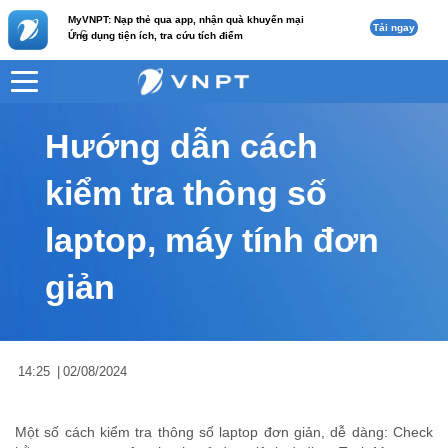
MyVNPT: Nạp thẻ qua app, nhận quà khuyến mại
Tải ngay
c
Ứng dụng tiện ích, tra cứu tích điểm
VNPT
Tư vấn
Nội dung tin
Hướng dẫn cách
kiểm tra thông số
laptop, máy tính đơn
giản
14:25
|
02/08/2024
Một số cách kiểm tra thông số laptop đơn giản, dễ dàng: Check