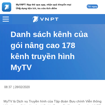
MyVNPT: Nạp thẻ qua app, nhận quà khuyến mại
Tải ngay
c
Ứng dụng tiện ích, tra cứu tích điểm
VNPT
Tư vấn
Nội dung tin
Danh sách kênh của
gói nâng cao 178
kênh truyền hình
MyTV
08:37
|
28/02/2020
MyTV là Dịch vụ Truyền hình của Tập đoàn Bưu chính Viễn thông