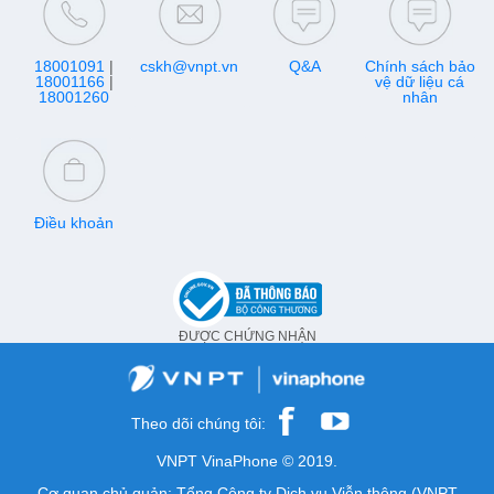
18001091
|
cskh@vnpt.vn
Q&A
Chính sách bảo
18001166
|
vệ dữ liệu cá
18001260
nhân
Điều khoản
ĐƯỢC CHỨNG NHẬN
Theo dõi chúng tôi:
VNPT VinaPhone © 2019.
Cơ quan chủ quản: Tổng Công ty Dịch vụ Viễn thông (VNPT