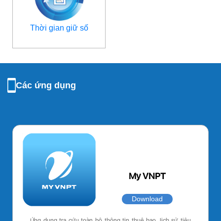
Thời gian giữ số
Các ứng dụng
My VNPT
Download
Ứng dụng tra cứu toàn bộ thông tin thuê bao, lịch sử tiêu