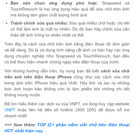
Bạn nên chọn ứng dụng phù hợp:
Snapseed và
TouchRetouch là hai ứng dụng hiệu quả để xóa chữ trên ảnh
mà không làm giảm chất lượng hình ảnh.
Tránh chỉnh sửa quá nhiều:
Xóa quá nhiều chữ hoặc chi tiết
có thể làm ảnh bị mất tự nhiên. Do đó bạn hãy chỉnh sửa cẩn
thận để ảnh trông tự nhiên nhất có thể.
Trên đây là cách xóa chữ trên ảnh bằng điện thoại rất đơn giản
và dễ dàng. Dù là sử dụng tính năng cắt ảnh cơ bản hay các ứng
dụng chuyên nghiệp như Snapseed và TouchRetouch, bạn đều
có thể thực hiện nhanh chóng ngay trên điện thoại của mình.
Với những hướng dẫn trên, hy vọng bạn đã biết
cách xóa chữ
trên ảnh trên điện thoại iPhone
cũng như các cách xóa chữ
trong ảnh trên iPhone hiệu quả nhất. Hãy thử và tạo ra những
bức ảnh hoàn hảo không còn bị làm phiền bởi những chi tiết
không mong muốn.
Để tìm hiểu thêm các dịch vụ của VNPT, vui lòng truy cập website
VNPT
hoặc liên hệ đến số hotline 1800 1091 để được hỗ trợ
nhanh nhất!
>>> Xem thêm:
TOP 11+ phần mềm viết chữ trên điện thoại
HOT nhất hiện nay