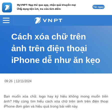
MyVNPT: Nạp thẻ qua app, nhận quà khuyến mại
Tải ngay
c
Ứng dụng tiện ích, tra cứu tích điểm
VNPT
Tư vấn
Nội dung tin
Cách xóa chữ trên
ảnh trên điện thoại
iPhone dễ như ăn kẹo
09:26
|
12/11/2024
Bạn muốn xóa chữ, logo hay ký hiệu không mong muốn trên
ảnh? Hãy cùng tìm hiểu cách xóa chữ trên ảnh trên điện thoại
iPhone đơn giản và hiệu quả trong bài viết này.