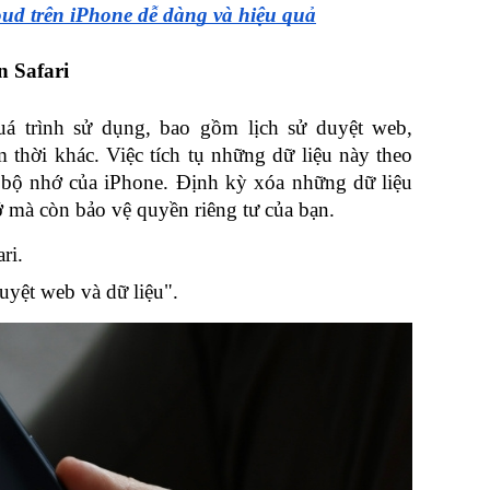
oud trên iPhone dễ dàng và hiệu quả
n Safari
quá trình sử dụng, bao gồm lịch sử duyệt web, 
 thời khác. Việc tích tụ những dữ liệu này theo 
 bộ nhớ của iPhone. Định kỳ xóa những dữ liệu 
 mà còn bảo vệ quyền riêng tư của bạn.
ri.
uyệt web và dữ liệu".