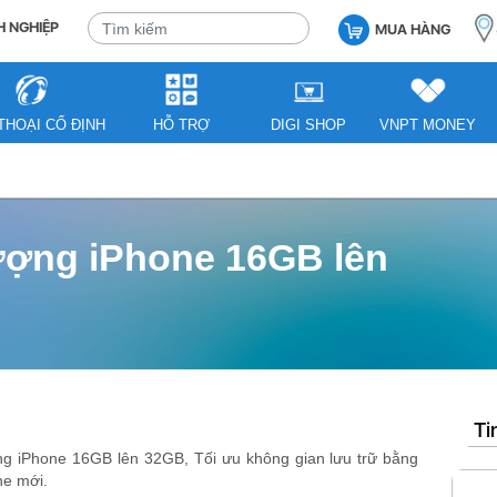
 NGHIỆP
MUA HÀNG
THOẠI CỐ ĐỊNH
HỖ TRỢ
DIGI SHOP
VNPT MONEY
ượng iPhone 16GB lên
Ti
g iPhone 16GB lên 32GB, Tối ưu không gian lưu trữ bằng
ne mới.