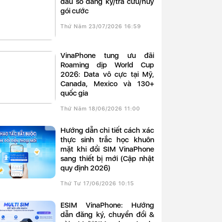
đầu số đăng ký/tra cứu/hủy
gói cước
Thứ Năm 23/07/2026 16:59
VinaPhone tung ưu đãi
Roaming dịp World Cup
2026: Data vô cực tại Mỹ,
Canada, Mexico và 130+
quốc gia
Thứ Năm 18/06/2026 11:00
Hướng dẫn chi tiết cách xác
thực sinh trắc học khuôn
mặt khi đổi SIM VinaPhone
sang thiết bị mới (Cập nhật
quy định 2026)
Thứ Tư 17/06/2026 10:15
eSIM VinaPhone: Hướng
dẫn đăng ký, chuyển đổi &