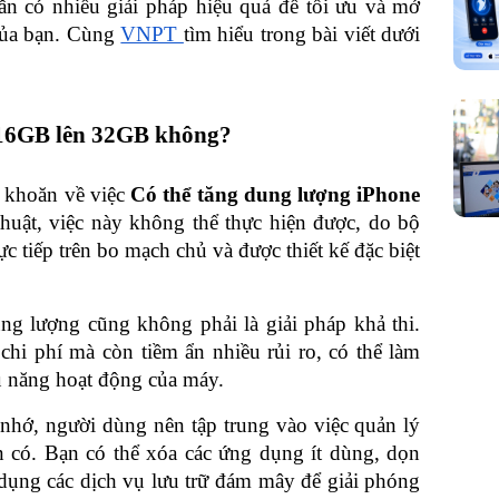
n có nhiều giải pháp hiệu quả để tối ưu và mở 
của bạn. Cùng 
VNPT 
tìm hiểu trong bài viết dưới 
 16GB lên 32GB không?
khoăn về việc 
Có thể tăng dung lượng iPhone 
huật, việc này không thể thực hiện được, do bộ 
c tiếp trên bo mạch chủ và được thiết kế đặc biệt 
g lượng cũng không phải là giải pháp khả thi. 
hi phí mà còn tiềm ẩn nhiều rủi ro, có thể làm 
u năng hoạt động của máy.
hớ, người dùng nên tập trung vào việc quản lý 
n có. Bạn có thể xóa các ứng dụng ít dùng, dọn 
 dụng các dịch vụ lưu trữ đám mây để giải phóng 