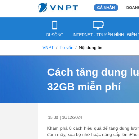
CÁ NHÂN
DOANH
DI ĐỘNG
INTERNET - TRUYỀN HÌNH
ĐIỆN 
VNPT
Tư vấn
Nội dung tin
Cách tăng dung l
32GB miễn phí
15:30
|
10/12/2024
Khám phá 8 cách hiệu quả để tăng dung lượn
đám mây, xóa bộ nhớ hoặc nâng cấp lên iPho