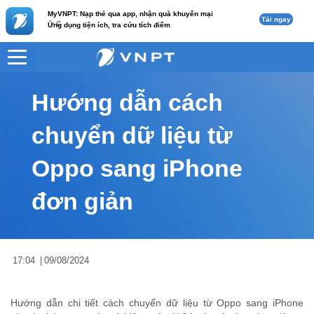
MyVNPT: Nạp thẻ qua app, nhận quà khuyến mại
Tải ngay
c
Ứng dụng tiện ích, tra cứu tích điểm
VNPT
Tư vấn
Nội dung tin
Hướng dẫn cách
chuyển dữ liệu từ
Oppo sang iPhone
đơn giản
17:04
|
09/08/2024
Hướng dẫn chi tiết cách chuyển dữ liệu từ Oppo sang iPhone