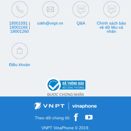
18001091
|
cskh@vnpt.vn
Q&A
Chính sách bảo
18001166
|
vệ dữ liệu cá
18001260
nhân
Điều khoản
ĐƯỢC CHỨNG NHẬN
Theo dõi chúng tôi:
VNPT VinaPhone © 2019.