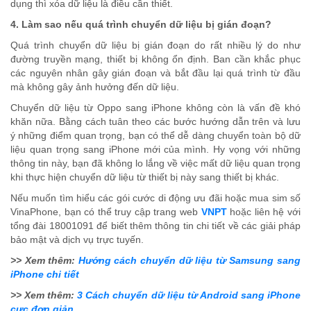
dụng thì xóa dữ liệu là điều cần thiết.
4. Làm sao nếu quá trình chuyển dữ liệu bị gián đoạn?
Quá trình chuyển dữ liệu bị gián đoạn do rất nhiều lý do như
đường truyền mạng, thiết bị không ổn định. Ban cần khắc phục
các nguyên nhân gây gián đoạn và bắt đầu lại quá trình từ đầu
mà không gây ảnh hưởng đến dữ liệu.
Chuyển dữ liệu từ Oppo sang iPhone không còn là vấn đề khó
khăn nữa. Bằng cách tuân theo các bước hướng dẫn trên và lưu
ý những điểm quan trọng, bạn có thể dễ dàng chuyển toàn bộ dữ
liệu quan trọng sang iPhone mới của mình. Hy vọng với những
thông tin này, bạn đã không lo lắng về việc mất dữ liệu quan trọng
khi thực hiện chuyển dữ liệu từ thiết bị này sang thiết bị khác.
Nếu muốn tìm hiểu các gói cước di động ưu đãi hoặc mua sim số
VinaPhone, bạn có thể truy cập trang web
VNPT
hoặc liên hệ với
tổng đài
18001091
để biết thêm thông tin chi tiết về các giải pháp
bảo mật và dịch vụ trực tuyến.
>> Xem thêm:
Hướng cách chuyển dữ liệu từ Samsung sang
iPhone chi tiết
>> Xem thêm:
3 Cách chuyển dữ liệu từ Android sang iPhone
cực đơn giản