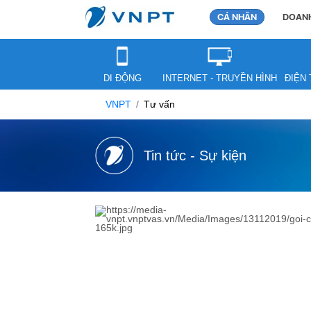
CÁ NHÂN
DOANH
DI ĐỘNG
INTERNET - TRUYỀN HÌNH
ĐIỆN 
VNPT
Tư vấn
Tin tức - Sự kiện