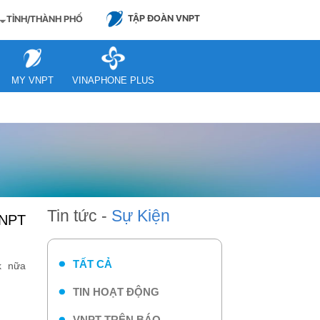
TẬP ĐOÀN VNPT
TỈNH/THÀNH PHỐ
MY VNPT
VINAPHONE PLUS
Tin tức -
Sự Kiện
TẤT CẢ
k nữa
TIN HOẠT ĐỘNG
VNPT TRÊN BÁO