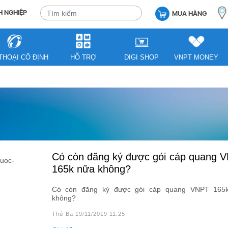
 NGHIỆP
MUA HÀNG
THOẠI CỐ ĐỊNH
HỖ TRỢ
DIGI SHOP
VNPT MONEY
Có còn đăng ký được gói cáp quang VNPT
165k nữa không?
Có còn đăng ký được gói cáp quang VNPT 165
không?
Thứ Ba 19/11/2019 11:25