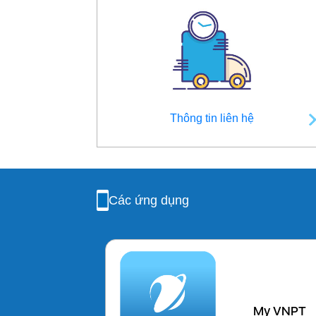
Thông tin liên hệ
Các ứng dụng
My VNPT