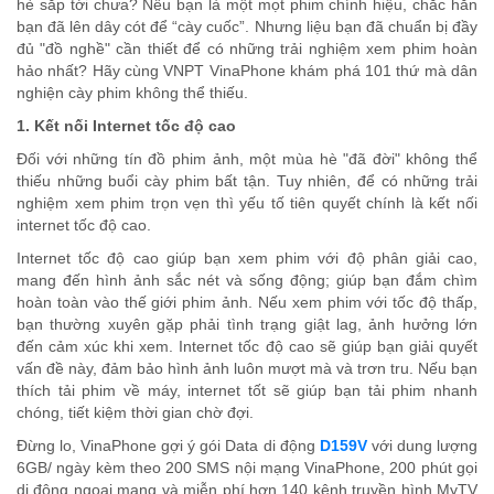
hè sắp tới chưa? Nếu bạn là một mọt phim chính hiệu, chắc hẳn
bạn đã lên dây cót để “cày cuốc”. Nhưng liệu bạn đã chuẩn bị đầy
đủ "đồ nghề" cần thiết để có những trải nghiệm xem phim hoàn
hảo nhất? Hãy cùng VNPT VinaPhone khám phá 101 thứ mà dân
nghiện cày phim không thể thiếu.
1. Kết nối Internet tốc độ cao
Đối với những tín đồ phim ảnh, một mùa hè "đã đời" không thể
thiếu những buổi cày phim bất tận. Tuy nhiên, để có những trải
nghiệm xem phim trọn vẹn thì yếu tố tiên quyết chính là kết nối
internet tốc độ cao.
Internet tốc độ cao giúp bạn xem phim với độ phân giải cao,
mang đến hình ảnh sắc nét và sống động; giúp bạn đắm chìm
hoàn toàn vào thế giới phim ảnh. Nếu xem phim với tốc độ thấp,
bạn thường xuyên gặp phải tình trạng giật lag, ảnh hưởng lớn
đến cảm xúc khi xem. Internet tốc độ cao sẽ giúp bạn giải quyết
vấn đề này, đảm bảo hình ảnh luôn mượt mà và trơn tru. Nếu bạn
thích tải phim về máy, internet tốt sẽ giúp bạn tải phim nhanh
chóng, tiết kiệm thời gian chờ đợi.
Đừng lo, VinaPhone gợi ý gói Data di động
D159V
với dung lượng
6GB/ ngày kèm theo 200 SMS nội mạng VinaPhone, 200 phút gọi
di động ngoại mạng và miễn phí hơn 140 kênh truyền hình MyTV