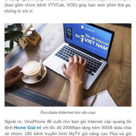
(bao gồm chùm kênh VTVCab, VOD) giúp bạn xem phim thả ga,
không lo xót ví.
Goi-data-Internet-toc-do-cao
Ngoài ra, VinaPhone đề xuất cho bạn gói Internet cáp quang ổn
định
Home Giải trí
với tốc độ 200Mbps tặng kèm 30GB data chia
sẻ nhóm, 180 kênh truyền hình MyTV gói nâng cao Plus và gói