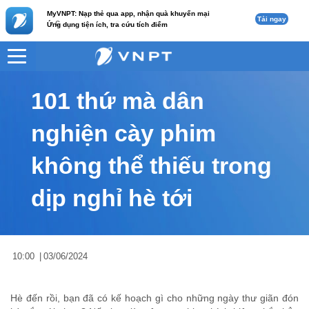
MyVNPT: Nạp thẻ qua app, nhận quà khuyến mại
Tải ngay
c
Ứng dụng tiện ích, tra cứu tích điểm
VNPT
Tư vấn
Nội dung tin
101 thứ mà dân
nghiện cày phim
không thể thiếu trong
dịp nghỉ hè tới
10:00
|
03/06/2024
Hè đến rồi, bạn đã có kế hoạch gì cho những ngày thư giãn đón