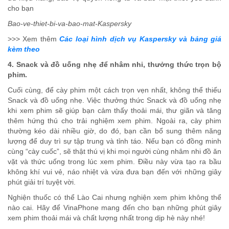
cho bạn
Bao-ve-thiet-bi-va-bao-mat-Kaspersky
>>> Xem thêm
Các loại hình dịch vụ Kaspersky và bảng giá
kèm theo
4. Snack và đồ uống nhẹ để nhâm nhi, thưởng thức trọn bộ
phim.
Cuối cùng, để cày phim một cách trọn vẹn nhất, không thể thiếu
Snack và đồ uống nhẹ. Việc thưởng thức Snack và đồ uống nhẹ
khi xem phim sẽ giúp bạn cảm thấy thoải mái, thư giãn và tăng
thêm hứng thú cho trải nghiệm xem phim. Ngoài ra, cày phim
thường kéo dài nhiều giờ, do đó, bạn cần bổ sung thêm năng
lượng để duy trì sự tập trung và tỉnh táo. Nếu bạn có đồng minh
cùng “cày cuốc”, sẽ thật thú vị khi mọi người cùng nhâm nhi đồ ăn
vặt và thức uống trong lúc xem phim. Điều này vừa tạo ra bầu
không khí vui vẻ, náo nhiệt và vừa đưa bạn đến với những giây
phút giải trí tuyệt vời.
Nghiện thuốc có thể Lào Cai nhưng nghiện xem phim không thể
nào cai. Hãy để VinaPhone mang đến cho bạn những phút giây
xem phim thoải mái và chất lượng nhất trong dịp hè này nhé!