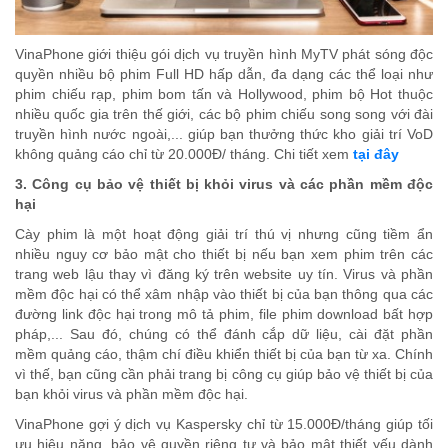
VinaPhone giới thiệu gói dịch vụ truyền hình MyTV phát sóng độc
quyền nhiều bộ phim Full HD hấp dẫn, đa dạng các thể loại như
phim chiếu rạp, phim bom tấn và Hollywood, phim bộ Hot thuộc
nhiều quốc gia trên thế giới, các bộ phim chiếu song song với đài
truyền hình nước ngoài,... giúp bạn thưởng thức kho giải trí VoD
không quảng cáo chỉ từ 20.000Đ/ tháng. Chi tiết xem
tại đây
3. Công cụ bảo vệ thiết bị khỏi virus và các phần mềm độc
hại
Cày phim là một hoạt động giải trí thú vị nhưng cũng tiềm ẩn
nhiều nguy cơ bảo mật cho thiết bị nếu bạn xem phim trên các
trang web lậu thay vì đăng ký trên website uy tín. Virus và phần
mềm độc hại có thể xâm nhập vào thiết bị của bạn thông qua các
đường link độc hại trong mô tả phim, file phim download bất hợp
pháp,... Sau đó, chúng có thể đánh cắp dữ liệu, cài đặt phần
mềm quảng cáo, thậm chí điều khiển thiết bị của bạn từ xa. Chính
vì thế, bạn cũng cần phải trang bị công cụ giúp bảo vệ thiết bị của
bạn khỏi virus và phần mềm độc hại.
VinaPhone gợi ý dịch vụ Kaspersky chỉ từ 15.000Đ/tháng giúp tối
ưu hiệu năng, bảo vệ quyền riêng tư và bảo mật thiết yếu dành