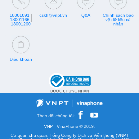
18001091
|
cskh@vnpt.vn
Q&A
Chính sách bảo
18001166
|
vệ dữ liệu cá
18001260
nhân
Điều khoản
ĐƯỢC CHỨNG NHẬN
Theo dõi chúng tôi:
VNPT VinaPhone © 2019.
Cơ quan chủ quản: Tổng Công ty Dịch vụ Viễn thông (VNPT