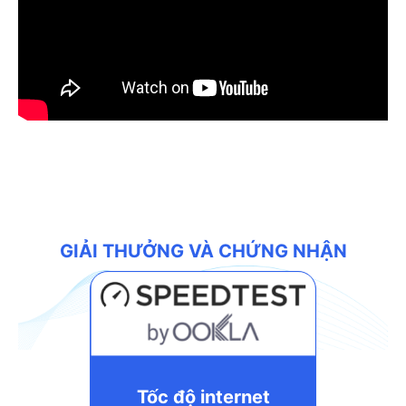
GIẢI THƯỞNG VÀ CHỨNG NHẬN
Tốc độ internet