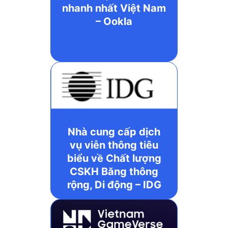
nhanh nhất Việt Nam
– Ookla
Nhà cung cấp dịch
vụ viễn thông tiêu
biểu về Chất lượng
CSKH Băng thông
rộng, Di động – IDG