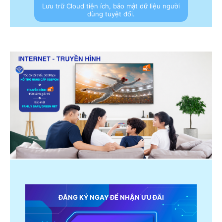
Lưu trữ Cloud tiện ích, bảo mật dữ liệu người
dùng tuyệt đối.
ĐĂNG KÝ NGAY ĐỂ NHẬN ƯU ĐÃI