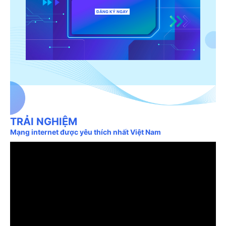
ĐĂNG KÝ NGAY
TRẢI NGHIỆM
Mạng internet được yêu thích nhất Việt Nam