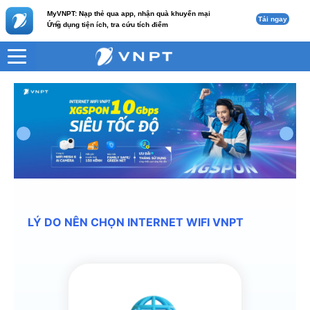
MyVNPT: Nạp thẻ qua app, nhận quà khuyến mại
Tải ngay
c
Ứng dụng tiện ích, tra cứu tích điểm
LÝ DO NÊN CHỌN INTERNET WIFI VNPT