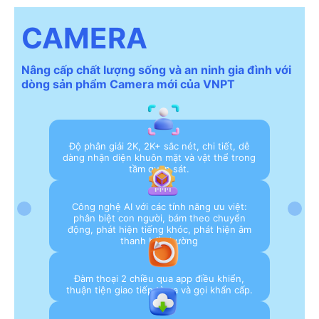
CAMERA
Nâng cấp chất lượng sống và an ninh gia đình với
dòng sản phẩm Camera mới của VNPT
Độ phân giải 2K, 2K+ sắc nét, chi tiết, dễ
dàng nhận diện khuôn mặt và vật thể trong
tầm quan sát.
Công nghệ AI với các tính năng ưu việt:
phân biệt con người, bám theo chuyển
động, phát hiện tiếng khóc, phát hiện âm
thanh bất thường
Đàm thoại 2 chiều qua app điều khiển,
thuận tiện giao tiếp từ xa và gọi khẩn cấp.