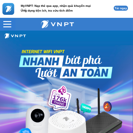
MyVNPT: Nạp thẻ qua app, nhận quà khuyến mại
Tải ngay
c
Ứng dụng tiện ích, tra cứu tích điểm
VNPT
Home 1 (2 Mesh)