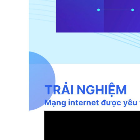
TRẢI NGHIỆM
Mạng internet được yêu 