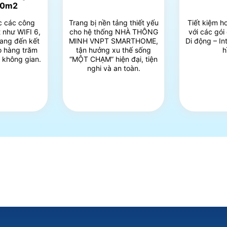
00m2
c các công
Trang bị nền tảng thiết yếu
Tiết kiệm h
 như WIFI 6,
cho hệ thống NHÀ THÔNG
với các gói
ang đến kết
MINH VNPT SMARTHOME,
Di động – In
ho hàng trăm
tận hưởng xu thế sống
h
i không gian.
“MỘT CHẠM” hiện đại, tiện
nghi và an toàn.