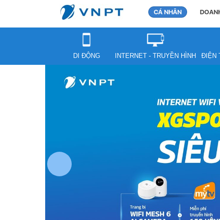
CÁ NHÂN
DOANH
DI ĐỘNG
INTERNET - TRUYỀN HÌNH
ĐIỆN 