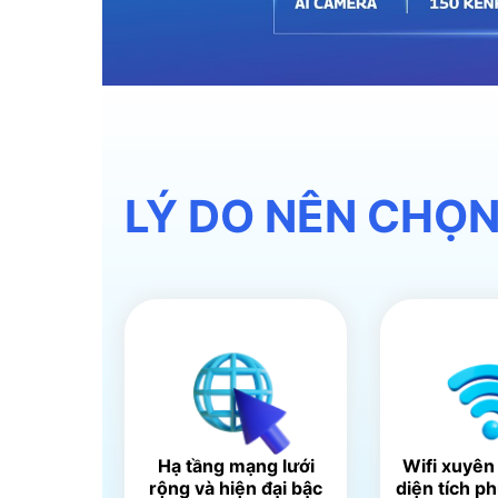
LÝ DO NÊN CHỌN
Hạ tầng mạng lưới
Wifi xuyên
rộng và hiện đại bậc
diện tích p