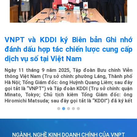
VNPT và KDDI ký Biên bản Ghi nhớ
đánh dấu hợp tác chiến lược cung cấp
dịch vụ số tại Việt Nam
Ngày 11 tháng 9 năm 2025, Tập đoàn Bưu chính Viễn
T
thông Việt Nam (Trụ sở chính: phường Láng, Thành phố
ng
Hà Nội; Tổng Giám đốc: ông Huỳnh Quang Liêm; sau đây
cá
gọi tắt là “VNPT”) và Tập đoàn KDDI (Trụ sở chính: quận
tr
Minato, Tokyo; Chủ tịch kiêm Tổng Giám đốc: ông
vớ
Hiromichi Matsuda; sau đây gọi tắt là “KDDI”) đã ký kết
s
Biên bản Ghi nhớ về việc thiết lập quan hệ hợp tác chiến
ng
lược tại Việt Nam.
NGÀNH, NGHỀ KINH DOANH CHÍNH CỦA VNPT