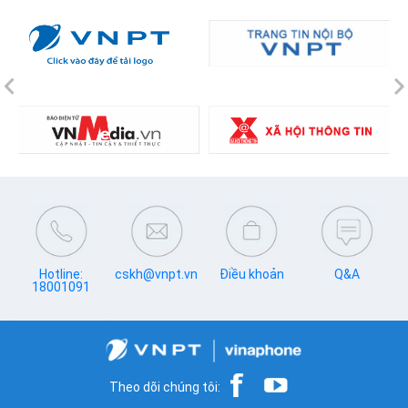
Previous
N
Hotline:
cskh@vnpt.vn
Điều khoản
Q&A
18001091
Theo dõi chúng tôi: