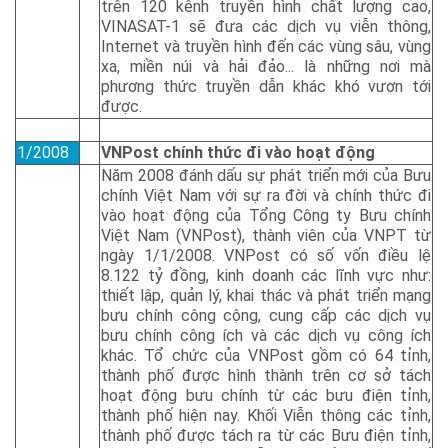
trên 120 kênh truyền hình chất lượng cao,
VINASAT-1 sẽ đưa các dịch vụ viễn thông,
Internet và truyền hình đến các vùng sâu, vùng
xa, miền núi và hải đảo... là những nơi mà
phương thức truyền dẫn khác khó vươn tới
được.
1/2008
VNPost chính thức đi vào hoạt động
Năm 2008 đánh dấu sự phát triển mới của Bưu
chính Việt Nam với sự ra đời và chính thức đi
vào hoạt động của Tổng Công ty Bưu chính
Việt Nam (VNPost), thành viên của VNPT từ
ngày 1/1/2008. VNPost có số vốn điều lệ
8.122 tỷ đồng, kinh doanh các lĩnh vực như:
thiết lập, quản lý, khai thác và phát triển mạng
bưu chính công cộng, cung cấp các dịch vụ
bưu chính công ích và các dịch vụ công ích
khác. Tổ chức của VNPost gồm có 64 tỉnh,
thành phố được hình thành trên cơ sở tách
hoạt động bưu chính từ các bưu điện tỉnh,
thành phố hiện nay. Khối Viễn thông các tỉnh,
thành phố được tách ra từ các Bưu điện tỉnh,