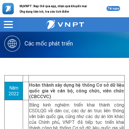
MyVNPT: Nạp thẻ qua app, nhận quà khuyến mại
Tải ngay
Ứng dụng tiện ích, tra cứu tích điểm
Giới thiệu
Liên hệ
Các mốc phát triển
Hoàn thành xây dựng hệ thống Cơ sở dữ liệu
Năm
quốc gia về cán bộ, công chức, viên chức
2022
(CBCCVC)
Bằng kinh nghiệm triển khai thành công
CSDLQG về dân cư, các dự án trục liên thông
văn bản quốc gia, cũng như các dự án lớn khác
của Chính phủ, VNPT đã tiếp tục triển khai
thành công hệ thống Cơ sở dữ liệu quốc gia về