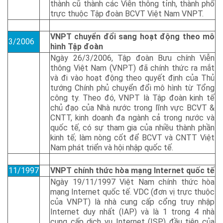
thành cũ thành các Viễn thông tỉnh, thành phố
trực thuộc Tập đoàn BCVT Việt Nam VNPT.
VNPT chuyển đổi sang hoạt động theo mô
3/2006
hình Tập đoàn
Ngày 26/3/2006, Tập đoàn Bưu chính Viễn
thông Việt Nam (VNPT) đã chính thức ra mắt
và đi vào hoạt động theo quyết định của Thủ
tướng Chính phủ chuyển đổi mô hình từ Tổng
công ty. Theo đó, VNPT là Tập đoàn kinh tế
chủ đạo của Nhà nước trong lĩnh vực BCVT &
CNTT, kinh doanh đa ngành cả trong nước và
quốc tế, có sự tham gia của nhiều thành phần
kinh tế; làm nòng cốt để BCVT và CNTT Việt
Nam phát triển và hội nhập quốc tế.
11/1997
VNPT chính thức hòa mạng Internet quốc tế
Ngày 19/11/1997 Việt Nam chính thức hòa
mạng Internet quốc tế. VDC (đơn vị trực thuộc
của VNPT) là nhà cung cấp cổng truy nhập
Internet duy nhất (IAP) và là 1 trong 4 nhà
cung cấp dịch vụ Internet (ISP) đầu tiên của