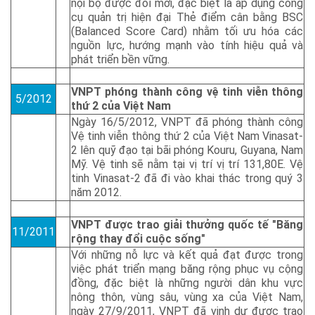
nội bộ được đổi mới, đặc biệt là áp dụng công
cụ quản trị hiện đại Thẻ điểm cân bằng BSC
(Balanced Score Card) nhằm tối ưu hóa các
nguồn lực, hướng mạnh vào tính hiệu quả và
phát triển bền vững.
VNPT phóng thành công vệ tinh viễn thông
5/2012
thứ 2 của Việt Nam
Ngày 16/5/2012, VNPT đã phóng thành công
Vệ tinh viễn thông thứ 2 của Việt Nam Vinasat-
2 lên quỹ đạo tại bãi phóng Kouru, Guyana, Nam
Mỹ. Vệ tinh sẽ nằm tại vị trí vị trí 131,80E. Vệ
tinh Vinasat-2 đã đi vào khai thác trong quý 3
năm 2012.
VNPT được trao giải thưởng quốc tế "Băng
11/2011
rộng thay đổi cuộc sống"
Với những nỗ lực và kết quả đạt được trong
việc phát triển mạng băng rộng phục vụ cộng
đồng, đặc biệt là những người dân khu vực
nông thôn, vùng sâu, vùng xa của Việt Nam,
ngày 27/9/2011, VNPT đã vinh dự được trao