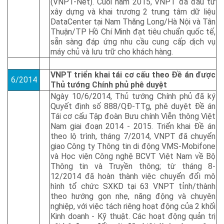
(VNPT-Net). Cuối năm 2015, VNPT đã đầu tư
xây dựng và khai trương 2 trung tâm dữ liệu
DataCenter tại Nam Thăng Long/Hà Nội và Tân
Thuận/TP Hồ Chí Minh đạt tiêu chuẩn quốc tế,
sẵn sàng đáp ứng nhu cầu cung cấp dịch vụ
máy chủ và lưu trữ cho khách hàng.
VNPT triển khai tái cơ cấu theo Đề án được
6/2014
Thủ tướng Chính phủ phê duyệt
Ngày 10/6/2014, Thủ tướng Chính phủ đã ký
Quyết định số 888/QĐ-TTg, phê duyệt Đề án
Tái cơ cấu Tập đoàn Bưu chính Viễn thông Việt
Nam giai đoạn 2014 - 2015. Triển khai Đề án
theo lộ trình, tháng 7/2014, VNPT đã chuyển
giao Công ty Thông tin di động VMS-Mobifone
và Học viện Công nghệ BCVT Việt Nam về Bộ
Thông tin và Truyền thông; từ tháng 8-
12/2014 đã hoàn thành việc chuyển đổi mô
hình tổ chức SXKD tại 63 VNPT tỉnh/thành
theo hướng gọn nhẹ, năng động và chuyên
nghiệp, với việc tách riêng hoạt động của 2 khối
Kinh doanh - Kỹ thuật. Các hoạt động quản trị