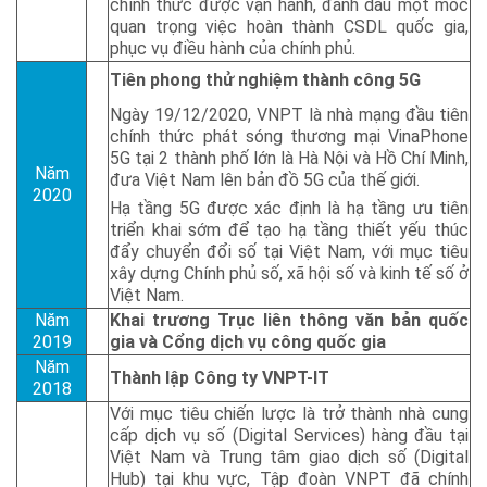
chính thức được vận hành, đánh dấu một mốc
quan trọng việc hoàn thành CSDL quốc gia,
phục vụ điều hành của chính phủ.
Tiên phong thử nghiệm thành công 5G
Ngày 19/12/2020, VNPT là nhà mạng đầu tiên
chính thức phát sóng thương mại VinaPhone
5G tại 2 thành phố lớn là Hà Nội và Hồ Chí Minh,
Năm
đưa Việt Nam lên bản đồ 5G của thế giới.
2020
Hạ tầng 5G được xác định là hạ tầng ưu tiên
triển khai sớm để tạo hạ tầng thiết yếu thúc
đẩy chuyển đổi số tại Việt Nam, với mục tiêu
xây dựng Chính phủ số, xã hội số và kinh tế số ở
Việt Nam.
Năm
Khai trương Trục liên thông văn bản quốc
2019
gia và Cổng dịch vụ công quốc gia
Năm
Thành lập Công ty VNPT-IT
2018
Với mục tiêu chiến lược là trở thành nhà cung
cấp dịch vụ số (Digital Services) hàng đầu tại
Việt Nam và Trung tâm giao dịch số (Digital
Hub) tại khu vực, Tập đoàn VNPT đã chính