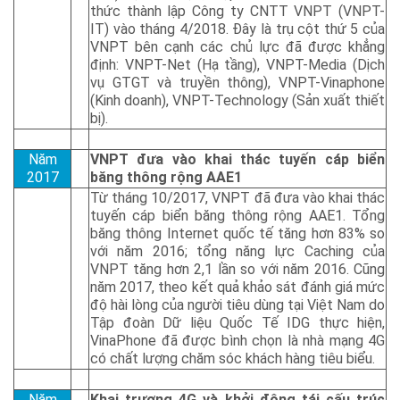
thức thành lập Công ty CNTT VNPT (VNPT-
IT) vào tháng 4/2018. Đây là trụ cột thứ 5 của
VNPT bên cạnh các chủ lực đã được khẳng
định: VNPT-Net (Hạ tầng), VNPT-Media (Dịch
vụ GTGT và truyền thông), VNPT-Vinaphone
(Kinh doanh), VNPT-Technology (Sản xuất thiết
bị).
Năm
VNPT đưa vào khai thác tuyến cáp biển
2017
băng thông rộng AAE1
Từ tháng 10/2017, VNPT đã đưa vào khai thác
tuyến cáp biển băng thông rộng AAE1. Tổng
băng thông Internet quốc tế tăng hơn 83% so
với năm 2016; tổng năng lực Caching của
VNPT tăng hơn 2,1 lần so với năm 2016. Cũng
năm 2017, theo kết quả khảo sát đánh giá mức
độ hài lòng của người tiêu dùng tại Việt Nam do
Tập đoàn Dữ liệu Quốc Tế IDG thực hiện,
VinaPhone đã được bình chọn là nhà mạng 4G
có chất lượng chăm sóc khách hàng tiêu biểu.
Năm
Khai trương 4G và khởi động tái cấu trúc