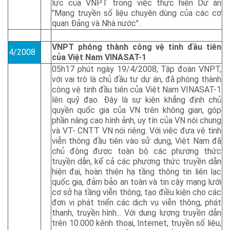
lực của VNPT trong việc thực hiện Dự án
"Mạng truyền số liệu chuyên dùng của các cơ
quan Đảng và Nhà nước".
VNPT phóng thành công vệ tinh đầu tiên
4/2008
của Việt Nam VINASAT-1
05h17 phút ngày 19/4/2008, Tập đoàn VNPT,
với vai trò là chủ đầu tư dự án, đã phóng thành
công vệ tinh đầu tiên của Việt Nam VINASAT-1
lên quỹ đạo. Đây là sự kiện khẳng định chủ
quyền quốc gia của VN trên không gian, góp
phần nâng cao hình ảnh, uy tín của VN nói chung
và VT- CNTT VN nói riêng. Với việc đưa vệ tinh
viễn thông đầu tiên vào sử dụng, Việt Nam đã
chủ động được toàn bộ các phương thức
truyền dẫn, kể cả các phương thức truyền dẫn
hiện đại, hoàn thiện hạ tầng thông tin liên lạc
quốc gia, đảm bảo an toàn và tin cậy mạng lưới
cơ sở hạ tầng viễn thông, tạo điều kiện cho các
đơn vị phát triển các dịch vụ viễn thông, phát
thanh, truyền hình... Với dung lượng truyền dẫn
trên 10.000 kênh thoại, Internet, truyền số liệu;