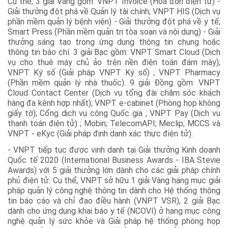
Cụ thể, 3 giải Vàng gồm: VNPT Invoice (Hóa đơn điện tử) -
Giải thưởng đột phá về Quản lý tài chính; VNPT HIS (Dịch vụ
phần mềm quản lý bệnh viện) - Giải thưởng đột phá về y tế;
Smart Press (Phần mềm quản trị tòa soạn và nội dung) - Giải
thưởng sáng tạo trong ứng dụng thông tin chung hoặc
thông tin báo chí. 3 giải Bạc gồm: VNPT Smart Cloud (Dịch
vụ cho thuê máy chủ ảo trên nền điện toán đám mây);
VNPT Ký số (Giải pháp VNPT Ký số) ; VNPT Pharmacy
(Phần mềm quản lý nhà thuốc). 9 giải Đồng gồm: VNPT
Cloud Contact Center (Dịch vụ tổng đài chăm sóc khách
hàng đa kênh hợp nhất); VNPT e-cabinet (Phòng họp không
giấy tờ); Cổng dịch vụ công Quốc gia ; VNPT Pay (Dịch vụ
thanh toán điện tử) ; Mobin; TelecomAPI; Meclip; MCCS và
VNPT - eKyc (Giải pháp định danh xác thực điện tử).
- VNPT tiếp tục được vinh danh tại Giải thưởng Kinh doanh
Quốc tế 2020 (International Business Awards - IBA Stevie
Awards) với 5 giải thưởng lớn dành cho các giải pháp chính
phủ điện tử. Cụ thể, VNPT sở hữu 1 giải Vàng hạng mục giải
pháp quản lý công nghệ thông tin dành cho Hệ thống thông
tin báo cáo và chỉ đạo điều hành (VNPT VSR), 2 giải Bạc
dành cho ứng dụng khai báo y tế (NCOVI) ở hạng mục công
nghệ quản lý sức khỏe và Giải pháp hệ thống phòng họp