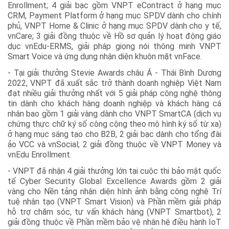
Enrollment; 4 giải bạc gồm VNPT eContract ở hạng mục
CRM, Payment Platform ở hạng mục SPDV dành cho chính
phủ, VNPT Home & Clinic ở hạng mục SPDV dành cho y tế,
vnCare; 3 giải đồng thuộc về Hồ sơ quản lý hoạt động giáo
dục vnEdu-ERMS, giải pháp giọng nói thông minh VNPT
Smart Voice và ứng dụng nhận diện khuôn mặt vnFace.
- Tại giải thưởng Stevie Awards châu Á - Thái Bình Dương
2022, VNPT đã xuất sắc trở thành doanh nghiệp Việt Nam
đạt nhiều giải thưởng nhất với 5 giải pháp công nghệ thông
tin dành cho khách hàng doanh nghiệp và khách hàng cá
nhân bao gồm 1 giải vàng dành cho VNPT SmartCA (dịch vụ
chứng thực chữ ký số công cộng theo mô hình ký số từ xa)
ở hạng mục sáng tạo cho B2B, 2 giải bạc dành cho tổng đài
ảo VCC và vnSocial; 2 giải đồng thuộc về VNPT Money và
vnEdu Enrollment.
- VNPT đã nhận 4 giải thưởng lớn tại cuộc thi bảo mật quốc
tế Cyber Security Global Excellence Awards gồm 2 giải
vàng cho Nền tảng nhận diện hình ảnh bằng công nghệ Trí
tuệ nhân tạo (VNPT Smart Vision) và Phần mềm giải pháp
hỗ trợ chăm sóc, tư vấn khách hàng (VNPT Smartbot), 2
giải đồng thuộc về Phần mềm bảo vệ nhân hệ điều hành IoT