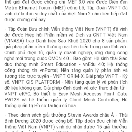
thế giới đạt được chứng chỉ MEF 3.0 vừa được Diễn đàn
Metro Ethernet Forum (MEF) công bố, Tập đoàn VNPT đã
vinh dự là đơn vị duy nhất của Việt Nam 2 năm liên tiếp đạt
được chứng chỉ này.
- Tập đoàn Bưu chính Viễn thông Việt Nam (VNPT) đã vinh
dự được Hiệp hội Phần mềm và Dịch vụ CNTT Việt Nam
(VINASA) trao Danh hiệu Sao Khuê 2020 cho 8 sản phẩm,
giải pháp phần mềm thương mại tiêu biểu trong các lĩnh vực
Chính phủ điện tử, quản lý doanh nghiệp, ứng dụng công
nghệ mới trong cuộc CMCN 4.0… Bao gồm: Hệ sinh thái Giáo
dục thông minh Smart Education - vnEdu 4.0; Hệ thống
cổng thông tin vnPortal; Nền tảng quản lý phản ánh và
tương tác trực tuyến - VNPT ORIM-X; Giải pháp VNPT - Ký
số; VNPT GIS PLATFORM - Nền tảng quản lý và phân tích
dữ liệu không gian; Giải pháp định danh và xác thực điện tử -
VNPT eKYC; Bộ thiết bị Easy Mesh Accesss Point iGate
EW12S và hệ thống quản lý Cloud Mesh Controller; Hệ
thống quản trị Hồ sơ tài liệu số hóa.
- Theo danh sách giải thưởng Stevie Awards châu Á - Thái
Bình Dương 2020 được công bố, Tập đoàn Bưu chính Viễn
thông Việt Nam (VNPT) vinh dự nhận được 15 giải thưởng.