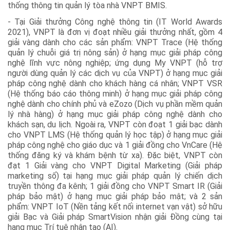
thống thông tin quản lý tòa nhà VNPT BMIS.
- Tại Giải thưởng Công nghệ thông tin (IT World Awards
2021), VNPT là đơn vị đoạt nhiều giải thưởng nhất, gồm 4
giải vàng dành cho các sản phẩm: VNPT Trace (Hệ thống
quản lý chuỗi giá trị nông sản) ở hạng mục giải pháp công
nghệ lĩnh vực nông nghiệp; ứng dụng My VNPT (hỗ trợ
người dùng quản lý các dịch vụ của VNPT) ở hạng mục giải
pháp công nghệ dành cho khách hàng cá nhân; VNPT VSR
(Hệ thống báo cáo thông minh) ở hạng mục giải pháp công
nghệ dành cho chính phủ và eZozo (Dịch vụ phần mềm quản
lý nhà hàng) ở hạng mục giải pháp công nghệ dành cho
khách sạn, du lịch. Ngoài ra, VNPT còn đoạt 1 giải bạc dành
cho VNPT LMS (Hệ thống quản lý học tập) ở hạng mục giải
pháp công nghệ cho giáo dục và 1 giải đồng cho VnCare (Hệ
thống đăng ký và khám bệnh từ xa). Đặc biệt, VNPT còn
đạt 1 Giải vàng cho VNPT Digital Marketing (Giải pháp
marketing số) tại hạng mục giải pháp quản lý chiến dịch
truyền thông đa kênh; 1 giải đồng cho VNPT Smart IR (Giải
pháp bảo mật) ở hạng mục giải pháp bảo mật; và 2 sản
phẩm: VNPT IoT (Nền tảng kết nối internet vạn vật) sở hữu
giải Bạc và Giải pháp SmartVision nhận giải Đồng cùng tại
hạng mục Trí tuệ nhân tạo (AI).