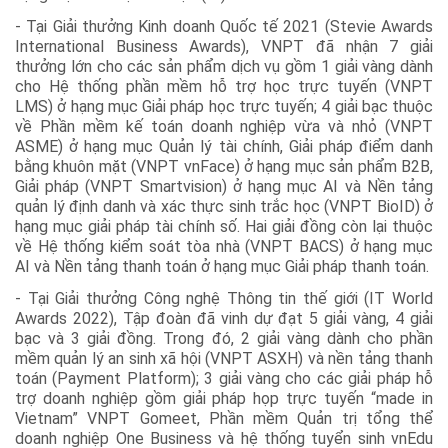
- Tại Giải thưởng Kinh doanh Quốc tế 2021 (Stevie Awards
International Business Awards), VNPT đã nhận 7 giải
thưởng lớn cho các sản phẩm dịch vụ gồm 1 giải vàng dành
cho Hệ thống phần mềm hỗ trợ học trực tuyến (VNPT
LMS) ở hạng mục Giải pháp học trực tuyến; 4 giải bạc thuộc
về Phần mềm kế toán doanh nghiệp vừa và nhỏ (VNPT
ASME) ở hạng mục Quản lý tài chính, Giải pháp điểm danh
bằng khuôn mặt (VNPT vnFace) ở hạng mục sản phẩm B2B,
Giải pháp (VNPT Smartvision) ở hạng mục AI và Nền tảng
quản lý định danh và xác thực sinh trắc học (VNPT BioID) ở
hạng mục giải pháp tài chính số. Hai giải đồng còn lại thuộc
về Hệ thống kiểm soát tòa nhà (VNPT BACS) ở hạng mục
AI và Nền tảng thanh toán ở hạng mục Giải pháp thanh toán.
- Tại Giải thưởng Công nghệ Thông tin thế giới (IT World
Awards 2022), Tập đoàn đã vinh dự đạt 5 giải vàng, 4 giải
bạc và 3 giải đồng. Trong đó, 2 giải vàng dành cho phần
mềm quản lý an sinh xã hội (VNPT ASXH) và nền tảng thanh
toán (Payment Platform); 3 giải vàng cho các giải pháp hỗ
trợ doanh nghiệp gồm giải pháp họp trực tuyến “made in
Vietnam” VNPT Gomeet, Phần mềm Quản trị tổng thể
doanh nghiệp One Business và hệ thống tuyển sinh vnEdu