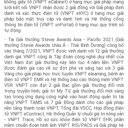
không giấy tờ (VNPT eCabinet) ở hạng mục giải pháp mạng
lưới kết nối. VNPT nhận được 2 giải đồng với Giải pháp định
danh và xác thực điện tử (VNPT eKYC) ở hạng mục giải
pháp bảo mật truy cập và danh tính và Hệ thống cổng
thông tin điện tử (VNPT vnPortal) ở hạng mục quy trình số
tự động.
- Tại Giải thưởng Stevie Awards Asia - Pacific 2021 (Giải
thưởng Stevie Awards châu Á - Thái Bình Dương) công bố
vào tháng 7/2021, VNPT được vinh danh với 12 giải thưởng
danh giá. VNPT cũng là Tập đoàn công nghệ duy nhất của
Việt Nam đạt giải thưởng này liên tục 4 năm liền. VNPT
được đánh giá cao về sự đột phá và sáng tạo với 3 giải
Vàng cho giải pháp học trực tuyến VNPT elearning, bệnh án
điện tử VNPT EMR và Hệ thống báo cáo thông minh VNPT
VSR. VNPT còn đạt 2 giải Bạc gồm giải thưởng đổi mới
trong truyền hình, giải trí My TV, giải thưởng đổi mới sáng
tạo trong ứng dụng công nghệ vào hoạt động quản trị tài
năng VNPT TAMS và 7 giải Đồng dành cho các giải pháp
nền tảng thanh toán VNPT, Tổng đài VSCC, Hợp đồng điện
tử VNPT eContract, Hệ thống Quản lý chuỗi giá trị nông sản
- VNPT Trace, Hồ sơ sức khỏe điện tử VNPT EHR, phần
mềm chuẩn đoán hình ảnh VNPT RIS/PACS và Giải pháp hệ