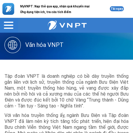
MyVNPT: Nạp thẻ qua app, nhận quà khuyến mại
Tải ngay
Ứng dụng tiện ích, tra cứu tích điểm
Giới thiệu
Liên hệ
Văn hóa VNPT
Tập đoàn VNPT là doanh nghiệp có bề dày truyền thống
gắn liền với lịch sử, truyền thống của ngành Bưu Điện Việt
Nam, một truyền thống hào hùng, vẻ vang được xây đắp
nên bởi mồ hôi và cả xương máu của các thế hệ người Bưu
Điện và được đúc kết bởi 10 chữ Vàng “Trung thành - Dũng
cảm - Tận tụy - Sáng tạo - Nghĩa tình”.
Với văn hóa truyền thống ấy, ngành Bưu Điện và Tập đoàn
VNPT đã làm nên kỳ tích tăng tốc phát triển, hiện đại hóa
Bưu chính Viễn thông Việt Nam ngang tầm thế giới, được