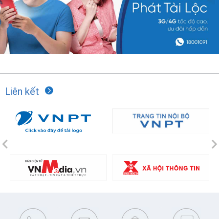
Liên kết
Previous
N