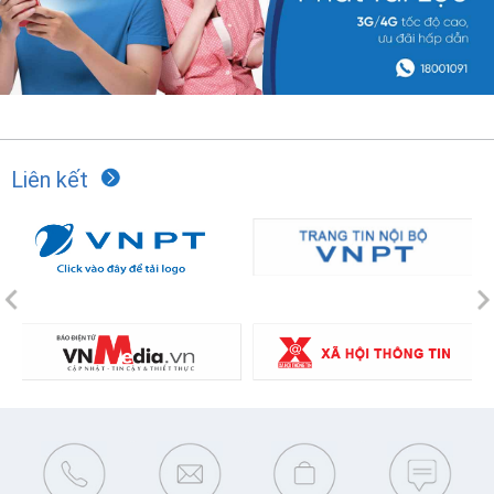
Liên kết
Previous
N