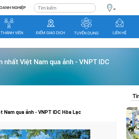
OANH NGHIỆP
 THÀNH VIÊN
ĐIỂM GIAO DỊCH
LIÊN HỆ
TUYỂN DỤNG
ớn nhất Việt Nam qua ảnh - VNPT IDC
Ti
iệt Nam qua ảnh - VNPT IDC Hòa Lạc