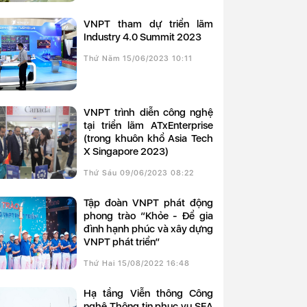
VNPT tham dự triển lãm
Industry 4.0 Summit 2023
Thứ Năm 15/06/2023 10:11
VNPT trình diễn công nghệ
tại triển lãm ATxEnterprise
(trong khuôn khổ Asia Tech
X Singapore 2023)
Thứ Sáu 09/06/2023 08:22
Tập đoàn VNPT phát động
phong trào “Khỏe - Để gia
đình hạnh phúc và xây dựng
VNPT phát triển”
Thứ Hai 15/08/2022 16:48
Hạ tầng Viễn thông Công
nghệ Thông tin phục vụ SEA