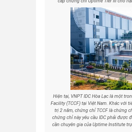
cấp chứng chỉ Uptime Tier III cho h
Hiện tại, VNPT IDC Hòa Lạc là một trong
Facility (TCCF) tại Việt Nam. Khác với ti
trị 2 năm, chứng chỉ TCCF là chứng chỉ
chứng chỉ này yêu cầu IDC phải được đ
cần chuyên gia của Uptime Institute trự