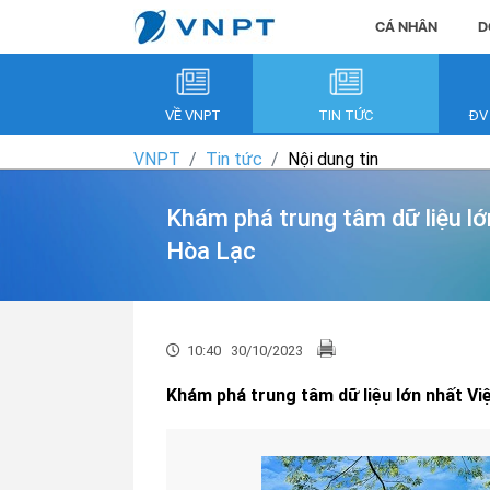
CÁ NHÂN
D
VỀ VNPT
TIN TỨC
ĐV
VNPT
Tin tức
Nội dung tin
Khám phá trung tâm dữ liệu l
Hòa Lạc
10:40
30/10/2023
Khám phá trung tâm dữ liệu lớn nhất V