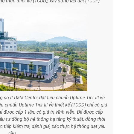
ạng mục thiết kế (TCDD), xây dựng lắp đặt (TCCF)
 số ít Data Center đạt tiêu chuẩn Uptime Tier III về
êu chuẩn Uptime Tier III về thiết kế (TCDD) chỉ có giá
 được cấp 1 lần, có giá trị vĩnh viễn. Để được cấp
ầu tư đồng bộ hệ thống hạ tầng kỹ thuật, đồng thời
c tiếp kiểm tra, đánh giá, xác thực hệ thống đạt yêu
cầu