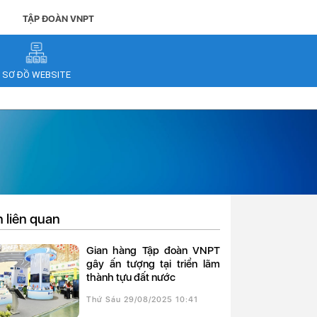
TẬP ĐOÀN VNPT
SƠ ĐỒ WEBSITE
n liên quan
Gian hàng Tập đoàn VNPT
gây ấn tượng tại triển lãm
thành tựu đất nước
Thứ Sáu 29/08/2025 10:41