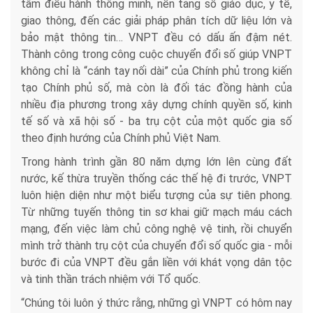
tâm điều hành thông minh, nền tảng số giáo dục, y tế,
giao thông, đến các giải pháp phân tích dữ liệu lớn và
bảo mật thông tin… VNPT đều có dấu ấn đậm nét.
Thành công trong công cuộc chuyển đổi số giúp VNPT
không chỉ là “cánh tay nối dài” của Chính phủ trong kiến
tạo Chính phủ số, mà còn là đối tác đồng hành của
nhiều địa phương trong xây dựng chính quyền số, kinh
tế số và xã hội số - ba trụ cột của một quốc gia số
theo định hướng của Chính phủ Việt Nam.
Trong hành trình gần 80 năm dựng lớn lên cùng đất
nước, kế thừa truyền thống các thế hệ đi trước, VNPT
luôn hiện diện như một biểu tượng của sự tiên phong.
Từ những tuyến thông tin sơ khai giữ mạch máu cách
mạng, đến việc làm chủ công nghệ vệ tinh, rồi chuyển
mình trở thành trụ cột của chuyển đổi số quốc gia - mỗi
bước đi của VNPT đều gắn liền với khát vọng dân tộc
và tinh thần trách nhiệm với Tổ quốc.
“Chúng tôi luôn ý thức rằng, những gì VNPT có hôm nay