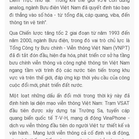
Liêm Trực nhớ lại: “Trong khi thế giới 95% còn dùng
analog, ngành Bưu điện Việt Nam đã quyết định táo bạo
đi thẳng vào số hóa - từ tổng đài, cáp quang, viba, đến
thông tin vệ tinh”.
Qua Chiến lược tăng tốc 2 giai đoạn từ năm 1993 đến
năm 2000, ngành Bưu điện, trong đó vai trò chủ lực là
Tổng Công ty Bưu chính - Viễn thông Việt Nam (VNPT)
đã đi tắt đón đầu, hiện đại hóa, phát triển cơ sở hạ tầng
bưu chính viễn thông và công nghệ thông tin Việt Nam
ngang tầm với trình độ các nước tiên tiến trong khu
vực và trên thế giới, đáp ứng kịp thời yêu cầu của công
cuộc đổi mới, phát triển đất nước.
Một loạt những dấu ấn đổi mới trong thời kỳ này đã
định hình lại diện mạo viễn thông Việt Nam: Trạm VSAT
đầu tiên được xây dựng tại Trường Sa, tuyến cáp
quang biển quốc tế T-V-H, mạng di động VinaPhone -
dịch vụ viễn thông đầu tiên do người Việt tự thiết kế và
vận hành… Mạng lưới viễn thông cả cố định và di động,