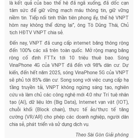
là kết quả của bao thế hệ đã ngã xuống, đã dốc cạn
tâm sức để giữ vững mạch máu thông tin, giữ vững
niềm tin. Tiếp nối tinh thần tiên phong ấy, thế hệ VNPT
hôm nay không thể dừng lại”, ông Tô Dũng Thái, Chủ
tịch HĐTV VNPT chia sẻ.
Đến nay, VNPT đã cung cấp internet băng thông rộng
đến 100% các xã trên toàn quốc. Mở rộng mạng băng
rộng cố định FTTx tới 10 triệu thuê bao. Sóng
VinaPhone 4G của VNPT đã đến với 98% dân cư. Dự
kiến, đến hết năm 2025, sóng VinaPhone 5G của VNPT
sẽ phủ tới 85% dân cư. Song song với việc cung cấp hạ
tầng truyền tải, VNPT không ngừng sáng tạo, nghiên
cứu và làm chủ các công nghệ mới 4.0 như Trí tuệ nhân
tạo (AI), dữ liệu lớn (Big Data), Internet vạn vật (IOT),
chuỗi khối (Block chain), thực tế ảo/thực tế tăng
cường (VR/AR) cho phép các doanh nghiệp, người dân
chia sẻ, phát triển và sử dụng dịch vụ.
Theo Sài Gòn Giải phóng