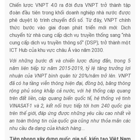
Chiến lược VNPT 4.0 ra đời đưa VNPT trở thành tập
đoàn đầu tiên trong khối doanh nghiệp nhà nước được
phê duyệt lộ trình chuyển đổi số. Từ đây, VNPT chính
thức bước vào giai đoạn phát triển mới mới: Dịch
chuyển từ nhà cung cấp dịch vụ truyền thống sang “nhà
cung cấp dịch vụ truyền thông số” (DSP); trở thành một
ICT Hub của khu vực châu Á vào năm 2030.
Với những bước đi và chiến lược đúng đắn, trong 5
năm liên tiếp từ năm 2015-2019, tỷ lệ tăng trưởng lợi
nhuận của VNPT bình quân từ 20%/năm trở lên. VNPT
đã có hạ tầng viễn thông hiện đại, đồng bộ, băng thông
rộng phủ sóng khắp cả nước, với hệ thống cáp quang
trên đất liền, cáp quang biển quốc tế, hệ thống vệ tinh
VINASAT-1 và 2, kết nối trực tiếp tới hơn 240 quốc gia
trên thế giới, đáp ứng được những yêu cầu cao nhất về
an toàn thông tin của quốc gia cũng như thỏa mãn các
nhu cầu đa dạng của khách hàng...
Tiên phong xây dựng quốc gia số, kiến tạo Việt Nam