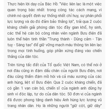
Thực hiện lời dạy của Bác Hồ: “Việc liên lạc là một việc
quan trọng bậc nhất trong công tác cách mạng, vì
chính nó quyết định sự thống nhất chỉ huy, sự phân phối
lực lượng và do đó đảm bảo thắng lợi”, trải qua 2 cuộc
kháng chiến giải phóng dân tộc đầy gian khổ, hy sinh,
các thế hệ cán bộ công nhân viên ngành Bưu điện đã
luôn thể hiện tinh thần “Trung thành - Dũng cảm - Tận
tuỵ - Sáng tạo” để giữ vững mạch máu thông tin liên lạc
trong mọi tình huống, góp phần xứng đáng vào chiến
thắng của dân tộc.
Trên từng tấc đất của Tổ quốc Việt Nam, có thể nói ở
nơi đâu cũng in đậm dấu chân của người Bưu điện, nơi
đâu cũng thấm đậm mồ hôi và cả máu xương của các
anh hùng, liệt sĩ Bưu điện. Qua 2 cuộc kháng chiến, đã
có gần 1 vạn cán bộ, chiến sĩ của ngành anh dũng hy
sinh vì độc lập, tự do của dân tộc. 50 đơn vị của ngành
đã được phong tặng danh hiệu Anh hùng lực lượng vũ
trang nhân dân. Họ là những người "giữ cột, giữ dây"