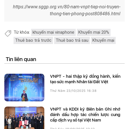
https://www.sggp.org.vn/80-nam-vnpt-tiep-noi-truyen-
thong-tien-phong-post808486.html
Từ khóa:
khuyến mại vinaphone
Khuyến mại 20%
Thuê bao trả trước
Thuê bao trả sau
Khuyến mại
Tin liên quan
VNPT - hai thập kỷ đồng hành, kiến
tạo sức mạnh Nhân tài Đất Việt
Thứ Năm 23/10/2025 16:38
VNPT và KDDI ký Biên bản Ghi nhớ
đánh dấu hợp tác chiến lược cung
cấp dịch vụ số tại Việt Nam