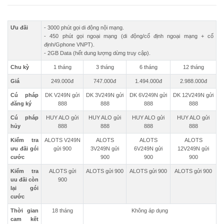
Ưu đãi
- 3000 phút gọi di động nội mạng.
- 450 phút gọi ngoại mạng (di động/cố định ngoại mạng + cố
định/Gphone VNPT).
- 2GB Data (hết dung lượng dừng truy cập).
Chu kỳ
1 tháng
3 tháng
6 tháng
12 tháng
Giá
249.000đ
747.000đ
1.494.000đ
2.988.000đ
Cú pháp
DK V249N gửi
DK 3V249N gửi
DK 6V249N gửi
DK 12V249N gửi
đăng ký
888
888
888
888
Cú pháp
HUY ALO gửi
HUY ALO gửi
HUY ALO gửi
HUY ALO gửi
hủy
888
888
888
888
Kiểm tra
ALOTS V249N
ALOTS
ALOTS
ALOTS
ưu đãi gói
gửi 900
3V249N gửi
6V249N gửi
12V249N gửi
cước
900
900
900
Kiểm tra
ALOTS gửi
ALOTS gửi 900
ALOTS gửi 900
ALOTS gửi 900
uu đãi còn
900
lại gói
cước
Thời gian
18 tháng
Không áp dụng
cam kết