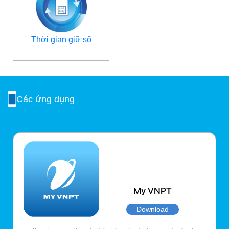
Thời gian giữ số
Các ứng dụng
My VNPT
Download