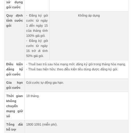
sử dụng
gói cước
Quy định
- Đăng ký gói
Không áp dụng
tính cước
cước từ ngày
gói
1 đến ngày 15
của tháng tính
100% giá gói.
- Đăng ký gói
cước từ ngày
16 trở đi tính
50% giá gói.
Điều kiện
- Thuê bao trả sau hòa mạng mới: đăng ký gói trong tháng hòa mạng.
đăng ký
- Thuê bao hiện hữu: theo điều kiện tiêu dùng được đăng ký gói.
gói cước
Gia hạn
Gói cước tự động gia hạn.
gói cước
Thời gian
18 tháng.
không
chuyển
mạng giữ
số
Tổng đài
1800 1091 (miễn phí).
hỗ trợ