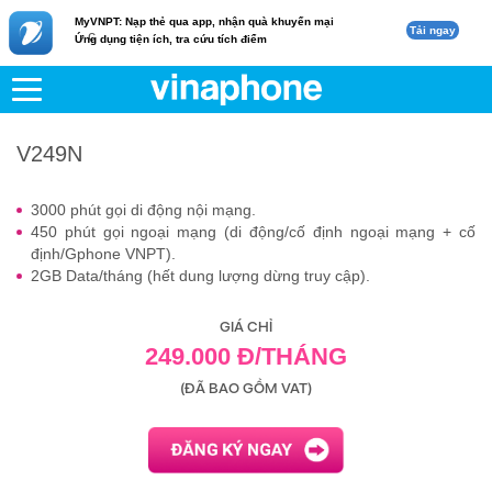
MyVNPT: Nạp thẻ qua app, nhận quà khuyến mại
Tải ngay
c
Ứng dụng tiện ích, tra cứu tích điểm
VNPT
Di động
V249N
V249N
3000 phút gọi di động nội mạng.
450 phút gọi ngoại mạng (di động/cố định ngoại mạng + cố
định/Gphone VNPT).
2GB Data/tháng (hết dung lượng dừng truy cập).
GIÁ CHỈ
249.000 Đ/THÁNG
(ĐÃ BAO GỒM VAT)