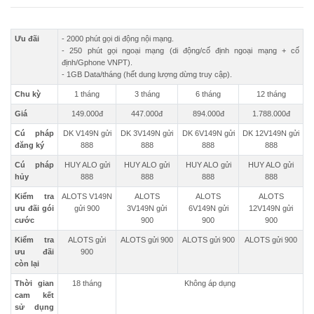
Ưu đãi
- 2000 phút gọi di động nội mạng.
- 250 phút gọi ngoại mạng (di động/cố định ngoại mạng + cố
định/Gphone VNPT).
- 1GB Data/tháng (hết dung lượng dừng truy cập).
Chu kỳ
1 tháng
3 tháng
6 tháng
12 tháng
Giá
149.000đ
447.000đ
894.000đ
1.788.000đ
Cú pháp
DK V149N gửi
DK 3V149N gửi
DK 6V149N gửi
DK 12V149N gửi
đăng ký
888
888
888
888
Cú pháp
HUY ALO gửi
HUY ALO gửi
HUY ALO gửi
HUY ALO gửi
hủy
888
888
888
888
Kiểm tra
ALOTS V149N
ALOTS
ALOTS
ALOTS
ưu đãi gói
gửi 900
3V149N gửi
6V149N gửi
12V149N gửi
cước
900
900
900
Kiểm tra
ALOTS gửi
ALOTS gửi 900
ALOTS gửi 900
ALOTS gửi 900
ưu đãi
900
còn lại
Thời gian
18 tháng
Không áp dụng
cam kết
sử dụng