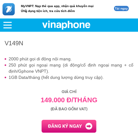
MyVNPT: Nạp thẻ qua app, nhận quà khuyến mại
Tải ngay
c
Ứng dụng tiện ích, tra cứu tích điểm
VNPT
Di động
V149N
V149N
2000 phút gọi di động nội mạng.
250 phút gọi ngoại mạng (di động/cố định ngoại mạng + cố
định/Gphone VNPT).
1GB Data/tháng (hết dung lượng dừng truy cập).
GIÁ CHỈ
149.000 Đ/THÁNG
(ĐÃ BAO GỒM VAT)