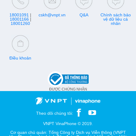
18001091
|
cskh@vnpt.vn
Q&A
Chính sách bảo
18001166
|
vệ dữ liệu cá
18001260
nhân
Điều khoản
ĐƯỢC CHỨNG NHẬN
Theo dõi chúng tôi:
VNPT VinaPhone © 2019.
Cơ quan chủ quản: Tổng Công ty Dịch vụ Viễn thông (VNPT