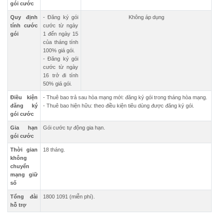
gói cước
Quy định
- Đăng ký gói
Không áp dụng
tính cước
cước từ ngày
gói
1 đến ngày 15
của tháng tính
100% giá gói.
- Đăng ký gói
cước từ ngày
16 trở đi tính
50% giá gói.
Điều kiện
- Thuê bao trả sau hòa mạng mới: đăng ký gói trong tháng hòa mạng.
đăng ký
- Thuê bao hiện hữu: theo điều kiện tiêu dùng được đăng ký gói.
gói cước
Gia hạn
Gói cước tự động gia hạn.
gói cước
Thời gian
18 tháng.
không
chuyển
mạng giữ
số
Tổng đài
1800 1091 (miễn phí).
hỗ trợ