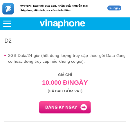
MyVNPT: Nạp thẻ qua app, nhận quà khuyến mại
Tải ngay
c
Ứng dụng tiện ích, tra cứu tích điểm
VNPT
Di động
D2
D2
2GB Data/24 giờ (hết dung lượng truy cập theo gói Data đang
có hoặc dừng truy cập nếu không có gói).
GIÁ CHỈ
10.000 Đ/NGÀY
(ĐÃ BAO GỒM VAT)