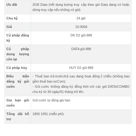
Ưu đãi
2GB Data (hết dung lượng truy cập theo gói Data đang có hoặc
dừng truy cập nếu không có gói).
Chu kỳ
24 giờ
Giá
10.000đ
Cú pháp đăng
DK D2 gửi 888
ký
Cú pháp
DATA gửi 888
dung lượng
còn lại
Cú pháp hủy
HUY D2 gửi 888
Điều kiện
- Thuê bao trả trước/trả sau đang hoạt động 2 chiều (không bao
đăng ký gói
gồm thuê bao ezCom).
cước
- Gói cước không đăng ký đồng thời với các gói DATA/COMBO
chu kỳ từ 30 ngày/01 tháng trở lên.
Gia hạn gói
Gói cước tự động gia hạn.
cước
Tổng đài hỗ
1800 1091 (miễn phí).
trợ