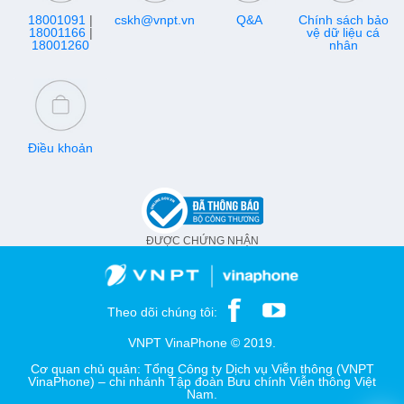
18001091
|
cskh@vnpt.vn
Q&A
Chính sách bảo
18001166
|
vệ dữ liệu cá
18001260
nhân
Điều khoản
ĐƯỢC CHỨNG NHẬN
Theo dõi chúng tôi:
VNPT VinaPhone © 2019.
Cơ quan chủ quản: Tổng Công ty Dịch vụ Viễn thông (VNPT
VinaPhone) – chi nhánh Tập đoàn Bưu chính Viễn thông Việt
Nam.