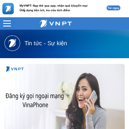
MyVNPT: Nạp thẻ qua app, nhận quà khuyến mại
Tải ngay
c
Ứng dụng tiện ích, tra cứu tích điểm
VNPT
Tư vấn
Tin tức - Sự kiện