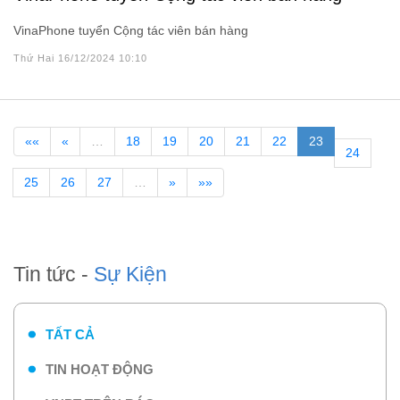
VinaPhone tuyển Cộng tác viên bán hàng
Thứ Hai 16/12/2024 10:10
««
«
…
18
19
20
21
22
23
24
25
26
27
…
»
»»
Tin tức -
Sự Kiện
TẤT CẢ
TIN HOẠT ĐỘNG