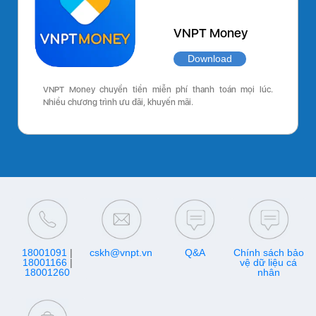
VNPT Money
Download
VNPT Money chuyển tiền miễn phí thanh toán mọi lúc.
Nhiều chương trình ưu đãi, khuyến mãi.
18001091
|
cskh@vnpt.vn
Q&A
Chính sách bảo
18001166
|
vệ dữ liệu cá
18001260
nhân