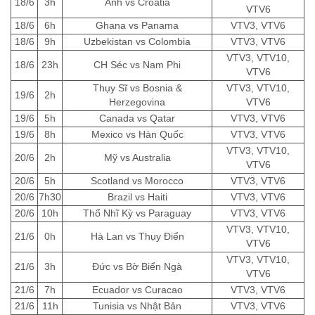
18/6
3h
Anh vs Croatia
VTV6
18/6
6h
Ghana vs Panama
VTV3, VTV6
18/6
9h
Uzbekistan vs Colombia
VTV3, VTV6
VTV3, VTV10,
18/6
23h
CH Séc vs Nam Phi
VTV6
Thụy Sĩ vs Bosnia &
VTV3, VTV10,
19/6
2h
Herzegovina
VTV6
19/6
5h
Canada vs Qatar
VTV3, VTV6
19/6
8h
Mexico vs Hàn Quốc
VTV3, VTV6
VTV3, VTV10,
20/6
2h
Mỹ vs Australia
VTV6
20/6
5h
Scotland vs Morocco
VTV3, VTV6
20/6
7h30
Brazil vs Haiti
VTV3, VTV6
20/6
10h
Thổ Nhĩ Kỳ vs Paraguay
VTV3, VTV6
VTV3, VTV10,
21/6
0h
Hà Lan vs Thụy Điển
VTV6
VTV3, VTV10,
21/6
3h
Đức vs Bờ Biển Ngà
VTV6
21/6
7h
Ecuador vs Curacao
VTV3, VTV6
21/6
11h
Tunisia vs Nhật Bản
VTV3, VTV6