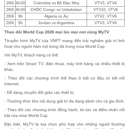
28/6
6h30
Colombia vs Bồ Đào Nha
VTV3, VTV6
28/6
6h30
CHDC Congo vs Uzbekistan
VTV10, VTV6
28/6
9h
Algeria vs Áo
VTV2, VTV6
28/6
9h
Jordan vs Argentina
VTV3, VTV6
Theo dõi World Cup 2026 mọi lúc mọi nơi cùng MyTV
Ttruyền hình
MyTV
của VNPT mang đến trải nghiệm giải trí linh
hoạt cho người hâm mộ bóng đá trong mùa World Cup.
Với MyTV, khách hàng có thể:
- Xem trên Smart TV, điện thoại, máy tính bảng và nhiều thiết bị
khác.
- Theo dõi các chương trình thể thao ở bất cứ đâu có kết nối
Internet.
- Dễ dàng chuyển đổi giữa các thiết bị.
- Thưởng thức kho nội dung giải trí đa dạng dành cho cả gia đình.
- Theo dõi các chương trình đồng hành, tin tức và điểm nhấn nổi
bật của mùa World Cup.
Đặc biệt, MyTV là lựa chọn phù hợp cho những người thường