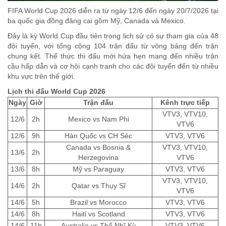
FIFA World Cup 2026 diễn ra từ ngày 12/6 đến ngày 20/7/2026 tại
ba quốc gia đồng đăng cai gồm Mỹ, Canada và Mexico.
Đây là kỳ World Cup đầu tiên trong lịch sử có sự tham gia của 48
đội tuyển, với tổng cộng 104 trận đấu từ vòng bảng đến trận
chung kết. Thể thức thi đấu mới hứa hẹn mang đến nhiều trận
cầu hấp dẫn và cơ hội cạnh tranh cho các đội tuyển đến từ nhiều
khu vực trên thế giới.
Lịch thi đấu World Cup 2026
Ngày
Giờ
Trận đấu
Kênh trực tiếp
VTV3, VTV10,
12/6
2h
Mexico vs Nam Phi
VTV6
12/6
9h
Hàn Quốc vs CH Séc
VTV3, VTV6
Canada vs Bosnia &
VTV3, VTV10,
13/6
2h
Herzegovina
VTV6
13/6
8h
Mỹ vs Paraguay
VTV3, VTV6
VTV3, VTV10,
14/6
2h
Qatar vs Thụy Sĩ
VTV6
14/6
5h
Brazil vs Morocco
VTV3, VTV6
14/6
8h
Haiti vs Scotland
VTV3, VTV6
14/6
11h
Australia vs Thổ Nhĩ Kỳ
VTV3, VTV6