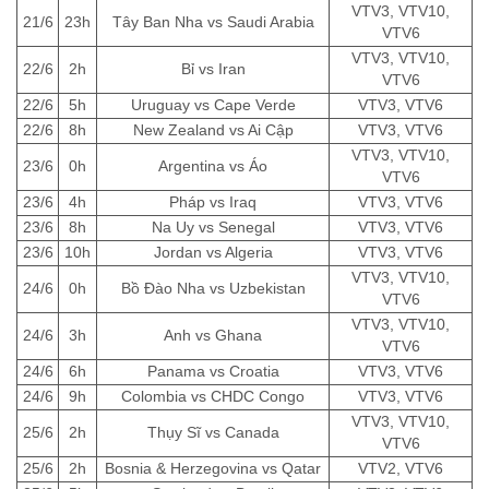
VTV3, VTV10,
21/6
23h
Tây Ban Nha vs Saudi Arabia
VTV6
VTV3, VTV10,
22/6
2h
Bỉ vs Iran
VTV6
22/6
5h
Uruguay vs Cape Verde
VTV3, VTV6
22/6
8h
New Zealand vs Ai Cập
VTV3, VTV6
VTV3, VTV10,
23/6
0h
Argentina vs Áo
VTV6
23/6
4h
Pháp vs Iraq
VTV3, VTV6
23/6
8h
Na Uy vs Senegal
VTV3, VTV6
23/6
10h
Jordan vs Algeria
VTV3, VTV6
VTV3, VTV10,
24/6
0h
Bồ Đào Nha vs Uzbekistan
VTV6
VTV3, VTV10,
24/6
3h
Anh vs Ghana
VTV6
24/6
6h
Panama vs Croatia
VTV3, VTV6
24/6
9h
Colombia vs CHDC Congo
VTV3, VTV6
VTV3, VTV10,
25/6
2h
Thụy Sĩ vs Canada
VTV6
25/6
2h
Bosnia & Herzegovina vs Qatar
VTV2, VTV6