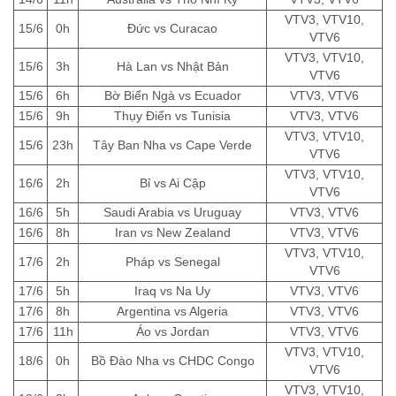
VTV3, VTV10,
15/6
0h
Đức vs Curacao
VTV6
VTV3, VTV10,
15/6
3h
Hà Lan vs Nhật Bản
VTV6
15/6
6h
Bờ Biển Ngà vs Ecuador
VTV3, VTV6
15/6
9h
Thụy Điển vs Tunisia
VTV3, VTV6
VTV3, VTV10,
15/6
23h
Tây Ban Nha vs Cape Verde
VTV6
VTV3, VTV10,
16/6
2h
Bỉ vs Ai Cập
VTV6
16/6
5h
Saudi Arabia vs Uruguay
VTV3, VTV6
16/6
8h
Iran vs New Zealand
VTV3, VTV6
VTV3, VTV10,
17/6
2h
Pháp vs Senegal
VTV6
17/6
5h
Iraq vs Na Uy
VTV3, VTV6
17/6
8h
Argentina vs Algeria
VTV3, VTV6
17/6
11h
Áo vs Jordan
VTV3, VTV6
VTV3, VTV10,
18/6
0h
Bồ Đào Nha vs CHDC Congo
VTV6
VTV3, VTV10,