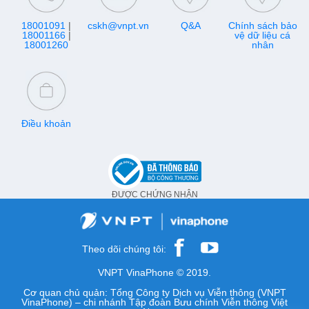
18001091
|
cskh@vnpt.vn
Q&A
Chính sách bảo
18001166
|
vệ dữ liệu cá
18001260
nhân
Điều khoản
ĐƯỢC CHỨNG NHẬN
Theo dõi chúng tôi:
VNPT VinaPhone © 2019.
Cơ quan chủ quản: Tổng Công ty Dịch vụ Viễn thông (VNPT
VinaPhone) – chi nhánh Tập đoàn Bưu chính Viễn thông Việt