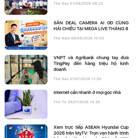
Thứ Sáu 07/08/2026 08:22
SĂN DEAL CAMERA AI 0Đ CÙNG
HẢI CHIỀU TẠI MEGA LIVE THÁNG 8
Thứ Năm 06/08/2026 10:05
VNPT và Agribank chung tay đưa
TingPay đến hàng triệu hộ kinh
doanh
Thứ Sáu 31/07/2026 11:20
Internet cần nhanh ở mọi góc nhà
Thứ Tư 29/07/2026 14:29
Xem trực tiếp ASEAN Hyundai Cup
2026 trên MyTV: Trọn vẹn hành trình