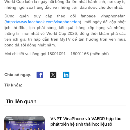
World Cup luôn là ngày hội bóng đá lớn nhất hành tinh, nơi quy tụ
những ngôi sao hàng đầu và những trận đấu được chờ đợi nhất.
Đừng quên truy cập theo
dõi fanpage vinaphonefan
(
https://www.facebook.com/vinaphonefan
)
mỗi ngày để cập nhật
lịch thi đấu, lịch phát sóng, kết quả, bảng xếp hạng và những
thông tin mới nhất về World Cup 2026, đồng thời khám phá các
tiện ích giải trí hấp dẫn trên MyTV để tận hưởng trọn vẹn mùa
bóng đá sôi động nhất năm.
Mọi
chi tiết vui lòng gọi 18001091 – 18001166 (miễn phí).
Chia sẻ ngay:
Từ khóa:
Tin liên quan
VNPT VinaPhone và VAEDR hợp tác
phát triển hệ sinh thái học liệu số