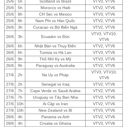
25/6
5h
Scotland vs Brazil
VTV3, VTV6
25/6
5h
Morocco vs Haiti
VTV2, VTV6
25/6
8h
CH Séc vs Mexico
VTV3, VTV6
25/6
8h
Nam Phi vs Hàn Quốc
VTV2, VTV6
26/6
3h
Curacao vs Bờ Biển Ngà
VTV2, VTV6
VTV3, VTV10,
26/6
3h
Ecuador vs Đức
VTV6
26/6
6h
Nhật Bản vs Thụy Điển
VTV2, VTV6
26/6
6h
Tunisia vs Hà Lan
VTV3, VTV6
26/6
9h
Thổ Nhĩ Kỳ vs Mỹ
VTV3, VTV6
26/6
9h
Paraguay vs Australia
VTV2, VTV6
VTV3, VTV10,
27/6
2h
Na Uy vs Pháp
VTV6
27/6
2h
Senegal vs Iraq
VTV2, VTV6
27/6
7h
Cape Verde vs Saudi Arabia
VTV2, VTV6
27/6
7h
Uruguay vs Tây Ban Nha
VTV3, VTV6
27/6
10h
Ai Cập vs Iran
VTV2, VTV6
27/6
10h
New Zealand vs Bỉ
VTV3, VTV6
28/6
4h
Panama vs Anh
VTV2, VTV6
28/6
4h
Croatia vs Ghana
VTV3, VTV6