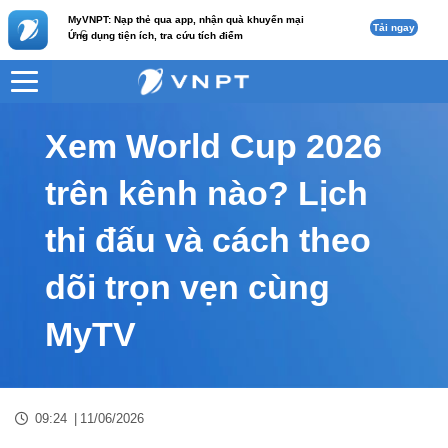
MyVNPT: Nạp thẻ qua app, nhận quà khuyến mại
Tải ngay
c
Ứng dụng tiện ích, tra cứu tích điểm
VNPT
Tư vấn
Nội dung tin
Xem World Cup 2026
trên kênh nào? Lịch
thi đấu và cách theo
dõi trọn vẹn cùng
MyTV
09:24
|
11/06/2026