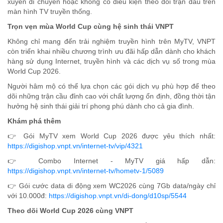
xuyên di chuyển hoặc không có điều kiện theo dõi trận đấu trên
màn hình TV truyền thống.
Trọn vẹn mùa World Cup cùng hệ sinh thái VNPT
Không chỉ mang đến trải nghiệm truyền hình trên MyTV, VNPT
còn triển khai nhiều chương trình ưu đãi hấp dẫn dành cho khách
hàng sử dụng Internet, truyền hình và các dịch vụ số trong mùa
World Cup 2026.
Người hâm mộ có thể lựa chọn các gói dịch vụ phù hợp để theo
dõi những trận cầu đỉnh cao với chất lượng ổn định, đồng thời tận
hưởng hệ sinh thái giải trí phong phú dành cho cả gia đình.
Khám phá thêm
👉 Gói MyTV xem World Cup 2026
được yêu thích nhất:
https://digishop.vnpt.vn/internet-tv/vip/4321
👉 Combo Internet - MyTV giá
hấp dẫn:
https://digishop.vnpt.vn/internet-tv/hometv-1/5089
👉
Gói cước data di động xem WC2026 cùng 7Gb data/ngày chỉ
với 10.000đ:
https://digishop.vnpt.vn/di-dong/d10sp/5544
Theo dõi World Cup 2026 cùng VNPT