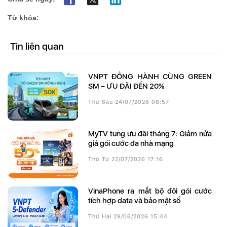
Từ khóa:
Tin liên quan
VNPT ĐỒNG HÀNH CÙNG GREEN
SM – ƯU ĐÃI ĐẾN 20%
Thứ Sáu 24/07/2026 08:57
MyTV tung ưu đãi tháng 7: Giảm nửa
giá gói cước đa nhà mạng
Thứ Tư 22/07/2026 17:16
VinaPhone ra mắt bộ đôi gói cước
tích hợp data và bảo mật số
Thứ Hai 29/06/2026 15:44