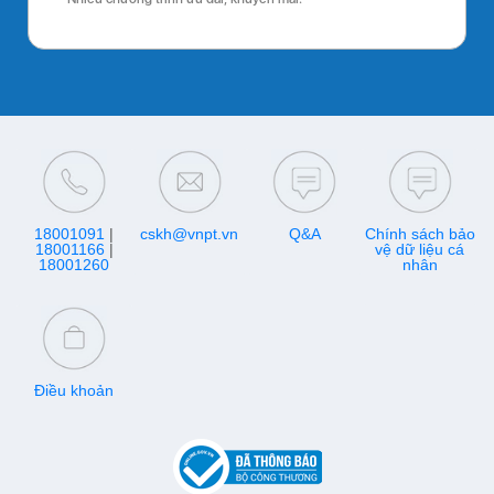
18001091
|
cskh@vnpt.vn
Q&A
Chính sách bảo
18001166
|
vệ dữ liệu cá
18001260
nhân
Điều khoản