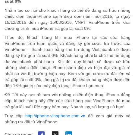
suất 0%
Nhằm tạo cơ hội cho khách hàng có thể dễ dàng sở hữu những
chiếc điện thoại iPhone sành điệu đón năm mới 2016, từ ngày
15/12/2015 đến ngày 15/03/2016, VNPT VinaPhone triển khai
chương trình mua iPhone trả góp lãi suất 0%.
Theo đó, khách hàng khi mua iPhone tại các cửa hàng
VinaPhone trên toàn quốc và đăng ký gói cước trả trước của
VinaPhone – thanh toán bằng thẻ tín dụng Vietinbank sẽ được
đăng ký trả góp lãi suất 0%. Khách hàng phải là chủ thẻ tín dụng
do Vietinbank phát hành. Khi đó, quý khách sẽ được sở hữu
những chiếc điện thoại iPhone sành điệu và hiện đại với giá rẻ
nhất so với thị trường hiện nay. Kèm với gói cước ưu đãi lớn và
trả góp lãi suất 0%, tổng giá trị ưu đãi khách hàng nhận được lên
đến 16% giá trị của máy điện thoại iPhone bạn mua.
Để Tết này rực rỡ hơn với những chiếc điện thoại iPhone đẳng
cấp, khách hàng hãy đến các cửa hàng của VinaPhone để mua
trả góp lãi suất 0% ngay hôm nay. Nhanh tay, số lượng có hạn!
Truy cập
http://iphone.vinaphone.com.vn
để xem giá máy và
những ưu đãi từ VinaPhone
Chia sẻ ngay: