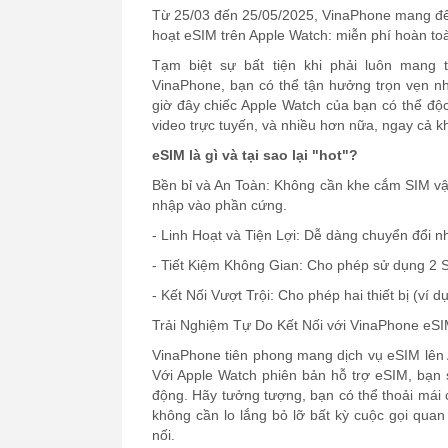
Từ 25/03 đến 25/05/2025, VinaPhone mang đến
hoạt eSIM trên Apple Watch: miễn phí hoàn toà
Tạm biệt sự bất tiện khi phải luôn mang 
VinaPhone, bạn có thể tận hưởng trọn vẹn nhữ
giờ đây chiếc Apple Watch của bạn có thể độc
video trực tuyến, và nhiều hơn nữa, ngay cả k
eSIM là gì và tại sao lại "hot"?
Bền bỉ và An Toàn: Không cần khe cắm SIM vật 
nhập vào phần cứng.
- Linh Hoạt và Tiện Lợi: Dễ dàng chuyển đổi
- Tiết Kiệm Không Gian: Cho phép sử dụng 2 SIM
- Kết Nối Vượt Trội: Cho phép hai thiết bị (ví
Trải Nghiệm Tự Do Kết Nối với VinaPhone eSI
VinaPhone tiên phong mang dịch vụ eSIM lên A
Với Apple Watch phiên bản hỗ trợ eSIM, bạn sẽ
động. Hãy tưởng tượng, bạn có thể thoải mái 
không cần lo lắng bỏ lỡ bất kỳ cuộc gọi qua
nối.