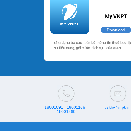
My VNPT
Download
Ứng dụng tra cứu toàn bộ thông tin thuê bao, lị
sử tiêu dùng, gói cước, dịch vụ… của VNPT.
18001091
|
18001166
|
cskh@vnpt.vn
18001260