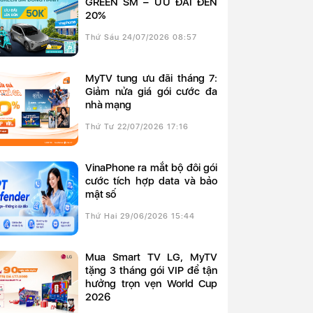
GREEN SM – ƯU ĐÃI ĐẾN
20%
Thứ Sáu 24/07/2026 08:57
MyTV tung ưu đãi tháng 7:
Giảm nửa giá gói cước đa
nhà mạng
Thứ Tư 22/07/2026 17:16
VinaPhone ra mắt bộ đôi gói
cước tích hợp data và bảo
mật số
Thứ Hai 29/06/2026 15:44
Mua Smart TV LG, MyTV
tặng 3 tháng gói VIP để tận
hưởng trọn vẹn World Cup
2026