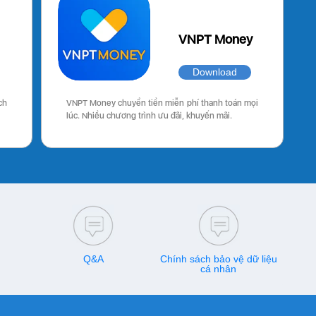
VNPT Money
Download
ch
VNPT Money chuyển tiền miễn phí thanh toán mọi
lúc. Nhiều chương trình ưu đãi, khuyến mãi.
Q&A
Chính sách bảo vệ dữ liệu
cá nhân