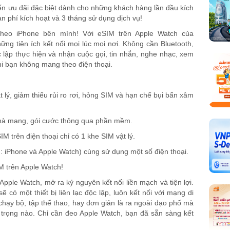
 ưu đãi đặc biệt dành cho những khách hàng lần đầu kích
n phí kích hoạt và 3 tháng sử dụng dịch vụ!
theo iPhone bên mình! Với eSIM trên Apple Watch của
ng tiện ích kết nối mọi lúc mọi nơi. Không cần Bluetooth,
 lập thực hiện và nhận cuộc gọi, tin nhắn, nghe nhạc, xem
hi bạn không mang theo điện thoại.
lý, giảm thiểu rủi ro rơi, hỏng SIM và hạn chế bụi bẩn xâm
 nhà mạng, gói cước thông qua phần mềm.
 trên điện thoại chỉ có 1 khe SIM vật lý.
 dụ: iPhone và Apple Watch) cùng sử dụng một số điện thoại.
M trên Apple Watch!
pple Watch, mở ra kỷ nguyên kết nối liền mạch và tiện lợi.
 có một thiết bị liên lạc độc lập, luôn kết nối với mạng di
chạy bộ, tập thể thao, hay đơn giản là ra ngoài dạo phố mà
n trọng nào. Chỉ cần đeo Apple Watch, bạn đã sẵn sàng kết