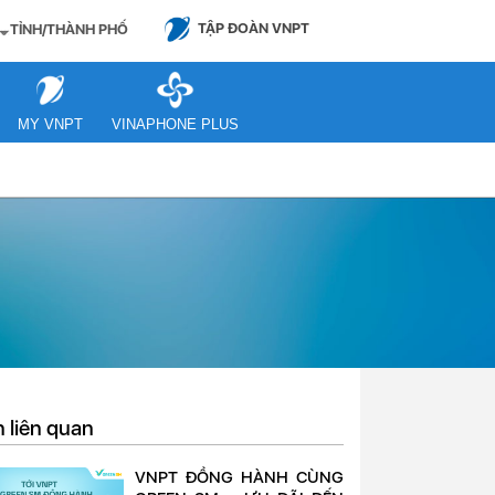
TẬP ĐOÀN VNPT
TỈNH/THÀNH PHỐ
MY VNPT
VINAPHONE PLUS
n liên quan
VNPT ĐỒNG HÀNH CÙNG