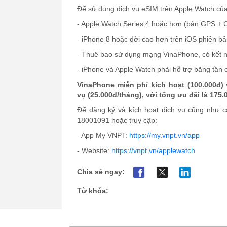
Để sử dụng dịch vụ eSIM trên Apple Watch củ
- Apple Watch Series 4 hoặc hơn (bản GPS + 
- iPhone 8 hoặc đời cao hơn trên iOS phiên b
- Thuê bao sử dụng mạng VinaPhone, có kết nố
- iPhone và Apple Watch phải hỗ trợ băng tần
VinaPhone miễn phí kích hoạt (100.000đ) 
vụ (25.000đ/tháng), với tổng ưu đãi là 175
Để đăng ký và kích hoạt dịch vụ cũng như cậ
18001091 hoặc truy cập:
- App My VNPT:
https://my.vnpt.vn/app
- Website:
https://vnpt.vn/applewatch
Chia sẻ ngay:
Từ khóa: