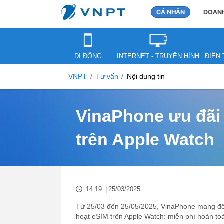
CÁ NHÂN
DOANH
DI ĐỘNG
INTERNET - TRUYỀN HÌNH
ĐIỆN 
VNPT
Tư vấn
Nội dung tin
VinaPhone ưu đãi
trên Apple Watch
14:19
|
25/03/2025
Từ 25/03 đến 25/05/2025, VinaPhone mang đến
hoạt eSIM trên Apple Watch: miễn phí hoàn toà