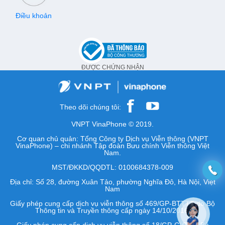
Điều khoản
ĐƯỢC CHỨNG NHẬN
Theo dõi chúng tôi:
VNPT VinaPhone © 2019.
Cơ quan chủ quản: Tổng Công ty Dịch vụ Viễn thông (VNPT
VinaPhone) – chi nhánh Tập đoàn Bưu chính Viễn thông Việt
Nam.
MST/ĐKKD/QQDTL: 0100684378-009
Địa chỉ: Số 28, đường Xuân Tảo, phường Nghĩa Đô, Hà Nội, Việt
Nam
Giấy phép cung cấp dịch vụ viễn thông số 469/GP-BTTTT do Bộ
Thông tin và Truyền thông cấp ngày 14/10/2016.
Giấy phép cung cấp dịch vụ viễn thông số 18/GP-CVT do Bộ