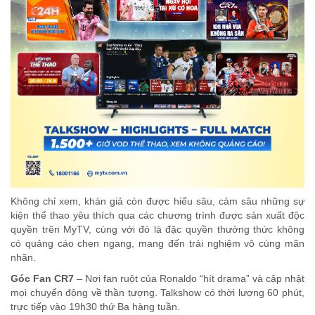
Không chỉ xem, khán giả còn được hiểu sâu, cảm sâu những sự
kiện thể thao yêu thích qua các chương trình được sản xuất độc
quyền trên MyTV, cùng với đó là đặc quyền thưởng thức không
có quảng cáo chen ngang, mang đến trải nghiệm vô cùng mãn
nhãn.
Góc Fan CR7
– Nơi fan ruột của Ronaldo “hít drama” và cập nhật
mọi chuyển động về thần tượng. Talkshow có thời lượng 60 phút,
trực tiếp vào 19h30 thứ Ba hàng tuần.