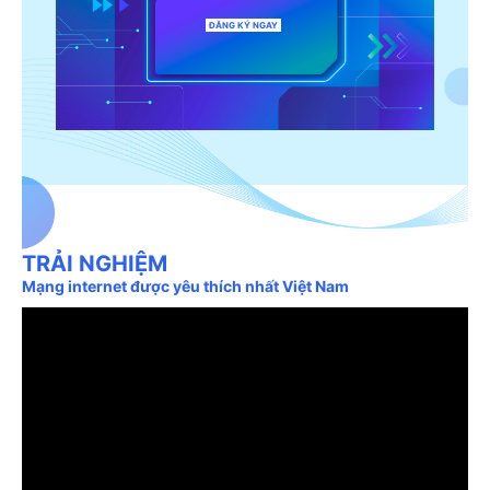
ĐĂNG KÝ NGAY
TRẢI NGHIỆM
Mạng internet được yêu thích nhất Việt Nam