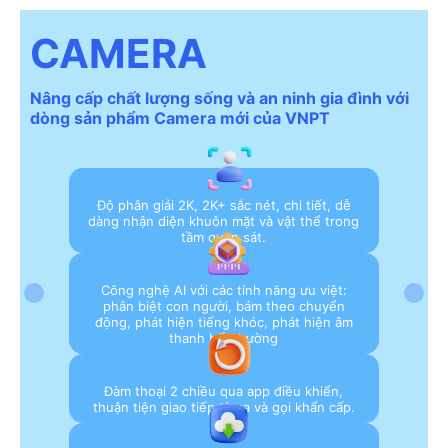
CAMERA
Nâng cấp chất lượng sống và an ninh gia đình với
dòng sản phẩm Camera mới của VNPT
Độ phân giải 2K, 2K+ sắc nét, chi tiết, dễ
dàng nhận diện khuôn mặt và vật thể trong
tầm quan sát.
Công nghệ AI với các tính năng ưu việt:
phân biệt con người, bám theo chuyển
động, phát hiện tiếng khóc, phát hiện âm
thanh bất thường
Đàm thoại 2 chiều qua app điều khiển,
thuận tiện giao tiếp từ xa và gọi khẩn cấp.