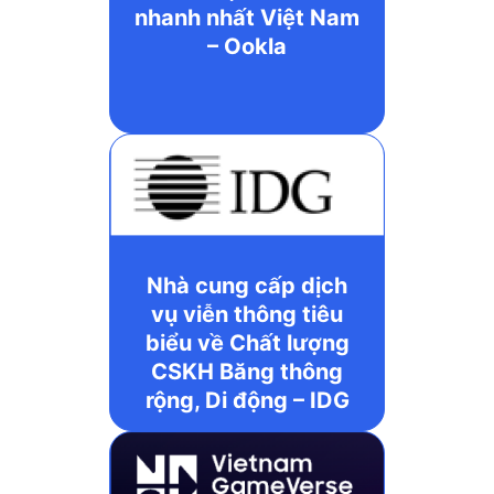
nhanh nhất Việt Nam
– Ookla
Nhà cung cấp dịch
vụ viễn thông tiêu
biểu về Chất lượng
CSKH Băng thông
rộng, Di động – IDG