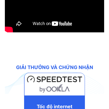
GIẢI THƯỞNG VÀ CHỨNG NHẬN
Tốc độ internet