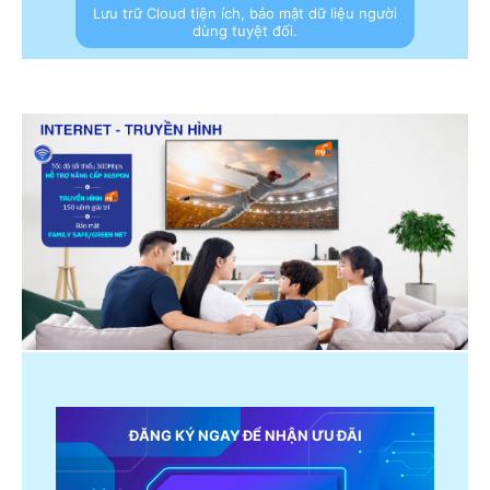
Lưu trữ Cloud tiện ích, bảo mật dữ liệu người
dùng tuyệt đối.
ĐĂNG KÝ NGAY ĐỂ NHẬN ƯU ĐÃI