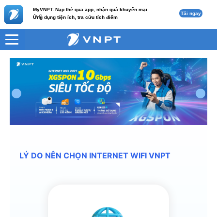
MyVNPT: Nạp thẻ qua app, nhận quà khuyến mại
Tải ngay
c
Ứng dụng tiện ích, tra cứu tích điểm
LÝ DO NÊN CHỌN INTERNET WIFI VNPT