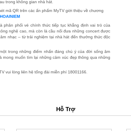
hau trong không gian nhà hát.
 quét mã QR trên các ấn phẩm
MyTV giới thiệu về chương
n/HOAINIEM
à phân phối vé chính thức tiếp tục khẳng định vai trò của
ông nghệ cao
, mà còn là cầu nối đưa những concert được
 âm nhạc – từ trải nghiệm tại nhà hát đến thưởng thức độc
 một trong những điểm nhấn đáng chú ý của đời sống âm
ả mong muốn tìm lại những cảm xúc đẹp thông qua những
V vui lòng liên hệ tổng đài miễn phí 18001166.
Hỗ Trợ