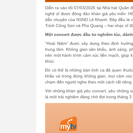
Diễn ra vào tối 07/03/2026 tại Nhà hát Quân
nghệ sĩ được đông đảo khán giả yêu mến: H
dẫn chuyện của NSND Lê Khanh. Đây đều là nh
Trịnh Công Sơn và Phú Quang – hai nhạc sĩ đã đ
Một concert được đầu tư nghiêm túc, dàn
“Hoài Niệm” được xây dựng theo định hướng 
trung tâm. Không gian sân khấu, ánh sáng, p
nên một hành trình cảm xúc liền mạch, giúp 
khúc.
Đó có thể là những bản tình ca đã quen thuộc
khấu và trong đúng không gian, mọi cảm xú
chạm đến người nghe theo một cách rất riêng.
Với những khán giả yêu concert, yêu những s
là một trải nghiệm đáng chờ đợi trong tháng 3 