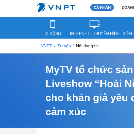
CÁ NHÂN
DOANH
DI ĐỘNG
INTERNET - TRUYỀN HÌNH
ĐIỆN 
VNPT
Tư vấn
Nội dung tin
MyTV tổ chức sản
Liveshow “Hoài N
cho khán giả yêu 
cảm xúc