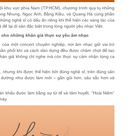
 đội khu vực phía Nam (TP.HCM), chương trình quy tụ những
ồng Nhung, Ngọc Anh, Bằng Kiều, và Quang Hà cùng phần
ững nghệ sĩ có dấu ấn riêng khi thể hiện các sáng tác của
ể lại di sản đặc biệt trong lòng người yêu nhạc Việt.
h cho những khán giả thực sự yêu âm nhạc
của một concert chuyên nghiệp, nơi âm nhạc giữ vai trò
hần phối khí và cách dàn dựng đều được chăm chút để tạo
khán giả không chỉ nghe mà còn thực sự cảm nhận từng ca
, nhưng khi được thể hiện bởi đúng nghệ sĩ, trên đúng sân
c dường như được làm mới – gần gũi hơn, sâu sắc hơn và
ân khấu được làm bằng sự tử tế và tâm huyết, “Hoài Niệm”
này.