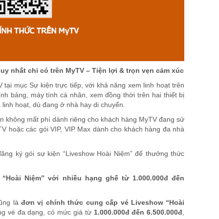
uy nhất chỉ có
trên MyTV –
Tiện
lợi
&
trọn vẹn cảm xúc
tại mục Sự kiện trực tiếp
,
với khả năng xem linh hoạt trên
tính bảng
,
máy tính cá nhân,
xem
đồng thời trên hai thiết bị
linh hoạt, dù đang ở nhà hay di chuyển.
n không mất phí dành riêng cho k
hách hàng MyTV
đang
sử
TV
hoặc các gói VIP, VIP Max
dành cho khách hàng đa nhà
đăng ký gói sự kiện “
Liveshow
Hoài Niệm” để thưởng thức
“Hoài Niệm” với nhiều hạng ghế từ 1.000.000đ đến
ũng là
đơn vị chính thức cung cấp vé Liveshow “Hoài
ạng vé đa dạng, có mức giá từ
1.000.000đ đến 6.500.000đ
,