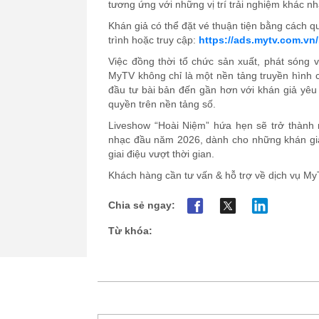
tương ứng với những vị trí trải nghiệm khác n
Khán giả có thể đặt vé thuận tiện bằng cách
trình
hoặc
truy cập:
https://ads.mytv.com.v
Việc đồng thời tổ chức sản xuất, phát sóng v
MyTV không chỉ là một nền tảng truyền hình
c
đầu tư bài bản đến gần hơn với khán giả yêu
quyền trên nền tảng số.
Liveshow “Hoài Niệm” hứa hẹn sẽ trở thành
nhạc đầu năm 2026, dành cho những khán gi
giai điệu vượt thời gian.
Khách hàng cần tư vấn & hỗ trợ về dịch vụ MyT
Chia sẻ ngay:
Từ khóa: