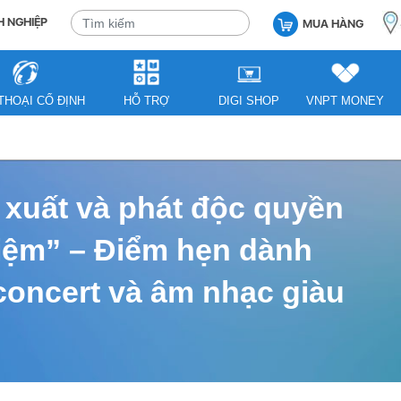
 NGHIỆP
MUA HÀNG
THOẠI CỐ ĐỊNH
HỖ TRỢ
DIGI SHOP
VNPT MONEY
 xuất và phát độc quyền
iệm” – Điểm hẹn dành
concert và âm nhạc giàu