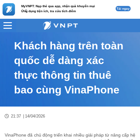
MyVNPT: Nạp thẻ qua app, nhận quà khuyến mại
Tải ngay
c
Ứng dụng tiện ích, tra cứu tích điểm
VNPT
Tư vấn
Nội dung tin
Khách hàng trên toàn
quốc dễ dàng xác
thực thông tin thuê
bao cùng VinaPhone
21:37
|
14/04/2026
VinaPhone đã chủ động triển khai nhiều giải pháp từ nâng cấp hệ