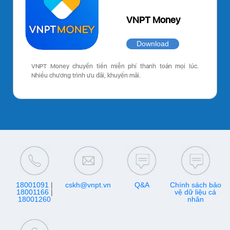
VNPT Money
Download
VNPT Money chuyển tiền miễn phí thanh toán mọi lúc.
Nhiều chương trình ưu đãi, khuyến mãi.
18001091
|
cskh@vnpt.vn
Q&A
Chính sách bảo
18001166
|
vệ dữ liệu cá
18001260
nhân