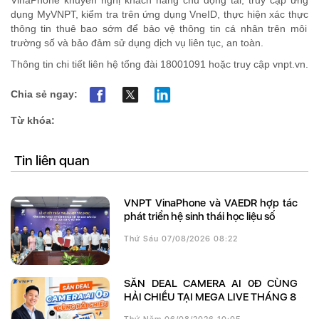
VinaPhone khuyến nghị khách hàng chủ động
tải, truy cập ứng
dụng MyVNPT,
kiểm tra
trên ứng dụng VneID
, thực
hiện
xác thực
thông tin thuê bao
sớm để bảo
vệ thông tin cá nhân trên môi
trường số và
bảo đảm sử dụng dịch vụ liên tục, an t
oàn
.
Thông tin chi tiết liên hệ tổng đài 18001091 hoặc truy cập vnpt
.vn
.
Chia sẻ ngay:
Từ khóa:
Tin liên quan
VNPT VinaPhone và VAEDR hợp tác
phát triển hệ sinh thái học liệu số
Thứ Sáu 07/08/2026 08:22
SĂN DEAL CAMERA AI 0Đ CÙNG
HẢI CHIỀU TẠI MEGA LIVE THÁNG 8