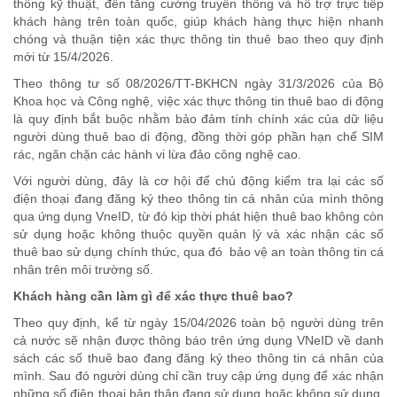
thống kỹ thuật, đến tăng cường truyền thông và hỗ trợ trực tiếp
khách hàng trên toàn quốc, giúp khách hàng thực hiện nhanh
chóng và thuận tiện xác thực thông tin thuê bao theo quy định
mới từ 15/4/2026.
Theo
t
hông tư số 08/2026/TT-BKHCN ngày 31/3/2026 của Bộ
Khoa học và Công nghệ, việc xác thực thông tin thuê bao di động
là quy
định bắt buộc
nhằm bảo đảm tính chính xác của dữ liệu
người
dùng
thuê bao
di động
, đồng thời góp phần hạn chế SIM
rác, ngăn chặn các hành vi lừa đảo công nghệ cao.
Với người dùng, đây là cơ hội để chủ động kiểm tra lại các số
điện thoại đang đăng ký theo thông tin cá nhân của mình thông
qua ứng dụng VneID, từ đó kịp thời phát hiện thuê bao không còn
sử dụng hoặc không thuộc quyền quản lý
và xác nhận các số
thuê bao sử dụng chính thức, qua đó
bảo vệ an toàn
thông tin cá
nhân
trên
môi trường số.
Khách hàng cần làm gì để xác thực thuê bao?
Theo quy định, kể từ ngày 15/04/2026 toàn bộ người dùng trên
cả nước sẽ nhận được thông báo trên ứng dụng VNeID về danh
sách các số thuê bao đang đăng ký theo thông tin cá nhân của
mình. Sau đó người dùng chỉ cần truy cập ứng dụng để xác nhận
những số điện thoại bản thân đang sử dụng hoặc không sử dụng.