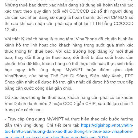
Những thuê bao được xác nhận đang sử dụng sẽ hoàn tất thủ tục
xác thực theo quy định
(
đ
ối với CC/CCCD 12 số thì người
dùng
chỉ cần
xác nhận đang sử dụng
là
hoàn thành, đối với CMND 9 số
thì sau
khi xác nhận cần
phải cập nhật lại TTTB bằng CC/CCCD
12 số).
Với
triết lý
khách hàng là trung tâm, VinaPhone đã chuẩn bị nhiều
kênh hỗ trợ linh hoạt
cho khách hàng trong suốt quá trình xác
thực thông tin thuê bao
. Với các trường hợp đăng ký mới thuê
bao, thay đổi thông tin thuê bao, đổi thiết bị đầu cuối hoặc cần
chuẩn hóa dữ liệu, khách hàng có thể thực hiện xác thực sinh trắc
học ngay trên ứng dụng MyVNPT hoặc điểm giao dịch
VinaPhone, cửa hàng Thế Giới Di Động, Điện Máy Xanh, FPT
Shop gần nhất để được hỗ trợ. gần nhất để được hỗ trợ trực tiếp
bằng căn cước công dân gắn chip.
Để xác thực thông
tin thuê bao,
k
hách hàng cần phải có tài khoản
VneID định danh mức 2 hoặc CCCD gắn CHIP
,
sau đó lựa chọn 1
trong các cách sau:
- Truy cập ứng dụng
MyVNPT
và thực hiện
theo
các bước
hướng
dẫn trên ứng dụng. Chi tiết
xem
tại:
https://digishop.vnpt.vn/tin-
tuc-km/tu-van/huong-dan-xac-thuc-thong-tin-thue-bao-vinaphone-
qua-vneid-va-cccd-gan-chip-theo-quy-dinh-moi-2026
.