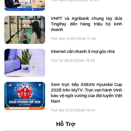
Thứ Năm 06/08/2026 10:05
VNPT và Agribank chung tay đưa
TingPay đến hàng triệu hộ kinh
doanh
Thứ Sáu 31/07/2026 11:20
Internet cần nhanh ở mọi góc nhà
Thứ Tư 29/07/2026 14:29
Xem trực tiếp ASEAN Hyundai Cup
2026 trên MyTV: Trọn vẹn hành trình
bảo vệ ngôi vương của đội tuyển Việt
Nam
Thứ Hai 27/07/2026 16:41
Hỗ Trợ