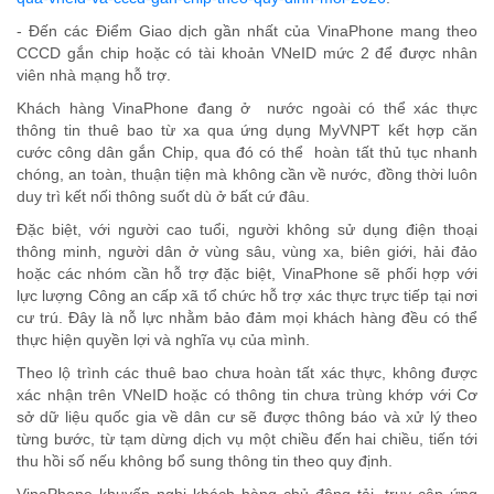
- Đến
các Điểm Giao dịch gần nhất của VinaPhone
mang theo
CCCD gắn chip hoặc có tài khoản VNeID mức 2 để được nhân
viên nhà mạng hỗ trợ.
Khách hàng VinaPhone đang ở
nước ngoài
có thể
xác thực
thông tin thuê bao từ xa qua ứng dụng MyVNPT kết hợp căn
cước công dân gắn
C
hip,
qua đó có thể
hoàn tất thủ tục nhanh
chóng, an toàn, thuận tiện mà không cần về nước, đồng thời luôn
duy trì kết nối thông suốt dù ở bất cứ đâu.
Đặc biệt, với người cao tuổi, người không sử dụng điện thoại
thông minh, người dân ở vùng sâu, vùng xa, biên giới, hải đảo
hoặc các nhóm cần hỗ trợ đặc biệt, VinaPhone sẽ phối hợp với
lực lượng Công an cấp xã tổ chức hỗ trợ xác thực trực tiếp tại nơi
cư trú. Đây là nỗ lực nhằm bảo đảm mọi khách hàng đều có thể
thực
hiện quyền lợi và nghĩa vụ của mình.
Theo lộ trình các thuê bao chưa hoàn tất xác thực, không được
xác nhận trên VNeID hoặc có thông tin chưa trùng khớp với Cơ
sở dữ liệu quốc gia về dân cư sẽ được thông báo và xử lý theo
từng bước, từ tạm dừng dịch vụ một chiều đến hai chiều, tiến tới
thu hồi số nếu không bổ sung thông tin theo quy định.